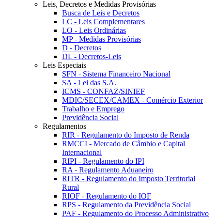
Leis, Decretos e Medidas Provisórias
Busca de Leis e Decretos
LC - Leis Complementares
LO - Leis Ordinárias
MP - Medidas Provisórias
D - Decretos
DL - Decretos-Leis
Leis Especiais
SFN - Sistema Financeiro Nacional
SA - Lei das S.A.
ICMS - CONFAZ/SINIEF
MDIC/SECEX/CAMEX - Comércio Exterior
Trabalho e Emprego
Previdência Social
Regulamentos
RIR - Regulamento do Imposto de Renda
RMCCI - Mercado de Câmbio e Capital
Internacional
RIPI - Regulamento do IPI
RA - Regulamento Aduaneiro
RITR - Regulamento do Imposto Territorial
Rural
RIOF - Regulamento do IOF
RPS - Regulamento da Previdência Social
PAF - Regulamento do Processo Administrativo