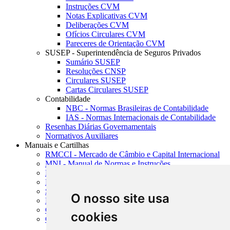
Instruções CVM
Notas Explicativas CVM
Deliberações CVM
Ofícios Circulares CVM
Pareceres de Orientação CVM
SUSEP - Superintendência de Seguros Privados
Sumário SUSEP
Resoluções CNSP
Circulares SUSEP
Cartas Circulares SUSEP
Contabilidade
NBC - Normas Brasileiras de Contabilidade
IAS - Normas Internacionais de Contabilidade
Resenhas Diárias Governamentais
Normativos Auxiliares
Manuais e Cartilhas
RMCCI - Mercado de Câmbio e Capital Internacional
MNI - Manual de Normas e Instruções
MTVM - Manual de Títulos e Valores Mobiliários
MCR - Manual de Crédito Rural
SISORF - Manual de Organização do SFN
O nosso site usa
MASUP - Manual de Supervisão Bancária
CADOC - Catálogo de Documentos
cookies
CNAE-CONCLA - Classificação Nacional de
Atividades Econômicas