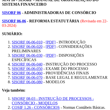
SISTEMA FINANCEIRO
SISORF 06
- ADMINISTRADORAS DE CONSÓRCIO
SISORF 06-06
- REFORMA ESTATUTÁRIA
(Revisada em
22-
03-2024
)
SUMÁRIO:
SISORF 06-06-010
-
[PDF]
- INTRODUÇÃO
SISORF 06-06-020
-
[PDF]
- CONSIDERAÇÕES
PRELIMINARES
SISORF 06-06-030
-
[PDF]
- DISPOSIÇÕES
ESPECÍFICAS
SISORF 06-06-040
- INSTRUÇÃO DO PROCESSO
SISORF 06-06-050
- EXAME DO PROCESSO
SISORF 06-06-060
- PROVIDÊNCIAS FINAIS
SISORF 06-06-070
- BASE LEGAL E REGULAMENTAR
SISORF 06-06-080
- MODELOS
Veja também:
SISORF 08-03 - INSTRUÇÃO DE PROCESSOS -
CONSÓRCIO - MODELOS
COSIF 1.26 - CONSÓRCIOS
- Normas Contábeis Básicas.