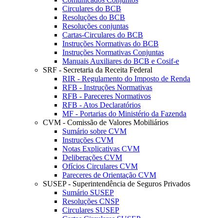
Circulares do BCB
Resoluções do BCB
Resoluções conjuntas
Cartas-Circulares do BCB
Instruções Normativas do BCB
Instruções Normativas Conjuntas
Manuais Auxiliares do BCB e Cosif-e
SRF - Secretaria da Receita Federal
RIR - Regulamento do Imposto de Renda
RFB - Instruções Normativas
RFB - Pareceres Normativos
RFB - Atos Declaratórios
MF - Portarias do Ministério da Fazenda
CVM - Comissão de Valores Mobiliários
Sumário sobre CVM
Instruções CVM
Notas Explicativas CVM
Deliberações CVM
Ofícios Circulares CVM
Pareceres de Orientação CVM
SUSEP - Superintendência de Seguros Privados
Sumário SUSEP
Resoluções CNSP
Circulares SUSEP