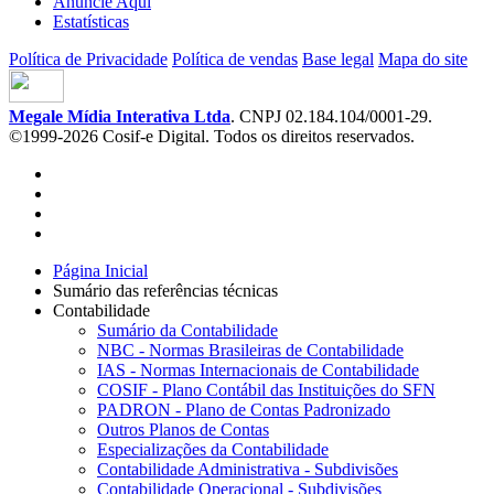
Anuncie Aqui
Estatísticas
Política de Privacidade
Política de vendas
Base legal
Mapa do site
Megale Mídia Interativa Ltda
. CNPJ 02.184.104/0001-29.
©1999-2026 Cosif-e Digital. Todos os direitos reservados.
Página Inicial
Sumário das referências técnicas
Contabilidade
Sumário da Contabilidade
NBC - Normas Brasileiras de Contabilidade
IAS - Normas Internacionais de Contabilidade
COSIF - Plano Contábil das Instituições do SFN
PADRON - Plano de Contas Padronizado
Outros Planos de Contas
Especializações da Contabilidade
Contabilidade Administrativa - Subdivisões
Contabilidade Operacional - Subdivisões