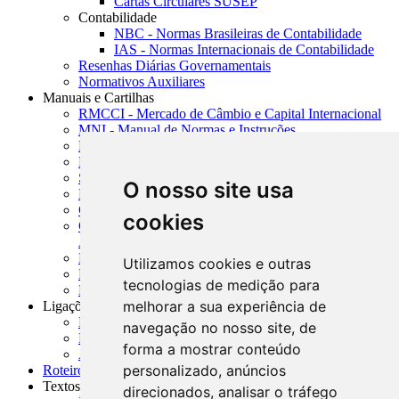
Cartas Circulares SUSEP
Contabilidade
NBC - Normas Brasileiras de Contabilidade
IAS - Normas Internacionais de Contabilidade
Resenhas Diárias Governamentais
Normativos Auxiliares
Manuais e Cartilhas
RMCCI - Mercado de Câmbio e Capital Internacional
MNI - Manual de Normas e Instruções
MTVM - Manual de Títulos e Valores Mobiliários
MCR - Manual de Crédito Rural
SISORF - Manual de Organização do SFN
O nosso site usa
MASUP - Manual de Supervisão Bancária
CADOC - Catálogo de Documentos
cookies
CNAE-CONCLA - Classificação Nacional de
Atividades Econômicas
PMF - Cartilhas do BCB
Utilizamos cookies e outras
Manuais Auxiliares do BCB e Cosif-e
tecnologias de medição para
Resenhas Diárias Governamentais
melhorar a sua experiência de
Ligações Externas
Links Úteis
navegação no nosso site, de
Presidência da República
forma a mostrar conteúdo
Agências Nacionais Reguladoras
personalizado, anúncios
Roteiros para Estudos
Textos
direcionados, analisar o tráfego