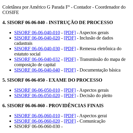
Coletânea por Américo G Parada Fº - Contador - Coordenador do
COSIFE
4.
SISORF 06-06-040 - INSTRUÇÃO DE PROCESSO
SISORF 06-06-040-010
-
[PDF]
- Aspectos gerais
SISORF 06-06-040-020
-
[PDF]
- Inclusão de dados
cadastrais
SISORF 06-06-040-030
-
[PDF]
- Remessa eletrônica do
estatuto social
SISORF 06-06-040-032
-
[PDF]
- Transmissão do mapa de
composição de capital
SISORF 06-06-040-040
-
[PDF]
- Documentação básica
5.
SISORF 06-06-050 - EXAME DO PROCESSO
SISORF 06-06-050-010
-
[PDF]
- Aspectos gerais
SISORF 06-06-050-020
-
[PDF]
- Decisão do pleito
6.
SISORF 06-06-060 - PROVIDÊNCIAS FINAIS
SISORF 06-06-060-010
-
[PDF]
- Aspectos gerai
SISORF 06-06-060-020
-
[PDF]
- Comunicação
SISORF 06-06-060-030 -