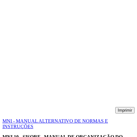
Imprimir
MNI - MANUAL ALTERNATIVO DE NORMAS E
INSTRUÇÕES
MNI 10 - SISORF - MANUAL DE ORGANIZAÇÃO DO