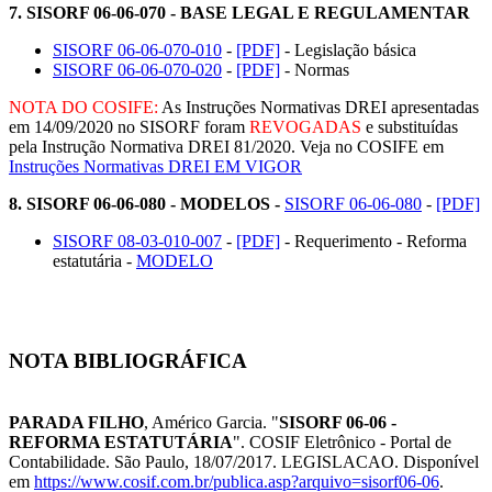
7.
SISORF 06-06-070 - BASE LEGAL E REGULAMENTAR
SISORF 06-06-070-010
-
[PDF]
- Legislação básica
SISORF 06-06-070-020
-
[PDF]
- Normas
NOTA DO COSIFE:
As Instruções Normativas DREI apresentadas
em 14/09/2020 no SISORF foram
REVOGADAS
e substituídas
pela Instrução Normativa DREI 81/2020. Veja no COSIFE em
Instruções Normativas DREI EM VIGOR
8.
SISORF 06-06-080 - MODELOS
-
SISORF 06-06-080
-
[PDF]
SISORF 08-03-010-007
-
[PDF]
- Requerimento - Reforma
estatutária -
MODELO
NOTA BIBLIOGRÁFICA
PARADA FILHO
, Américo Garcia. "
SISORF 06-06 -
REFORMA ESTATUTÁRIA
". COSIF Eletrônico - Portal de
Contabilidade. São Paulo, 18/07/2017. LEGISLACAO. Disponível
em
https://www.cosif.com.br/publica.asp?arquivo=sisorf06-06
.