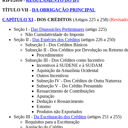
RIPI/2010 -
REGULAMENTO DO IPI
TÍTULO VII -
DA OBRIGAÇÃO PRINCIPAL
CAPÍTULO XI
- DOS CRÉDITOS
(Artigos 225 a 258)
(Revisad
Seção I -
Das Disposições Preliminares
(artigo 225)
Não Cumulatividade do Imposto
Seção II -
Das Espécies dos Créditos
(artigos 226 a 250)
Subseção I - Dos Créditos Básicos
Subseção II - Dos Créditos por Devolução ou Retorno d
Procedimentos
Subseção III - Dos Créditos como Incentivo
Incentivos à SUDENE e à SUDAM
Aquisição da Amazônia Ocidental
Outros Incentivos
Subseção IV - Dos Créditos de Outra Natureza
Subseção V - Do Crédito Presumido
Ressarcimento de Contribuições
Apuração
Dedução e Ressarcimento
Estorno
Produtos não Exportados
Seção III -
Da Escrituração dos Créditos
(artigos 251 a 255)
Requisitos para a Escrituração
Anulação do Crédito