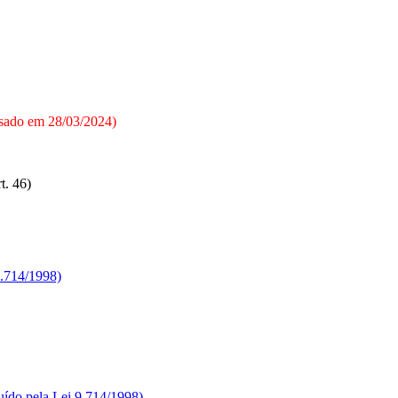
isado em
28/03/2024
)
t. 46)
9.714/1998)
luído pela Lei 9.714/1998)