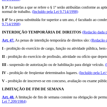
§ 3º
As tarefas a que se refere o § 1º serão atribuídas conforme as a
normal de trabalho.
(Incluído pela Lei 9.714/1998)
§ 4º
Se a pena substituída for superior a um ano, é facultado ao conde
9.714/1998)
INTERDIÇÃO TEMPORÁRIA DE DIREITOS
(Redação dada p
Art. 47.
As penas de interdição temporária de direitos são:
(Redação d
I -
proibição do exercício de cargo, função ou atividade pública, be
II -
proibição do exercício de profissão, atividade ou ofício que depen
III -
suspensão de autorização ou de habilitação para dirigir veículo.
(
IV -
proibição de freqüentar determinados lugares.
(Incluído pela Lei
V -
proibição de inscrever-se em concurso, avaliação ou exame públ
LIMITAÇÃO DE FIM DE SEMANA
Art. 48.
A limitação de fim de semana consiste na obrigação de perma
Lei 7.209/1984)