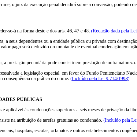
rime, o juiz da execução penal decidirá sobre a conversão, podendo dei
eder-se-á na forma deste e dos arts. 46, 47 e 48.
(Redação dada pela Lei
, a seus dependentes ou a entidade pública ou privada com destinação so
 valor pago será deduzido do montante de eventual condenação em ação d
o, a prestação pecuniária pode consistir em prestação de outra natureza
essalvada a legislação especial, em favor do Fundo Penitenciário Nacion
em conseqüência da prática do crime.
(Incluído pela Lei 9.714/1998)
DADES PÚBLICAS
 é aplicável às condenações superiores a seis meses de privação da lib
iste na atribuição de tarefas gratuitas ao condenado.
(Incluído pela Le
nciais, hospitais, escolas, orfanatos e outros estabelecimentos congên