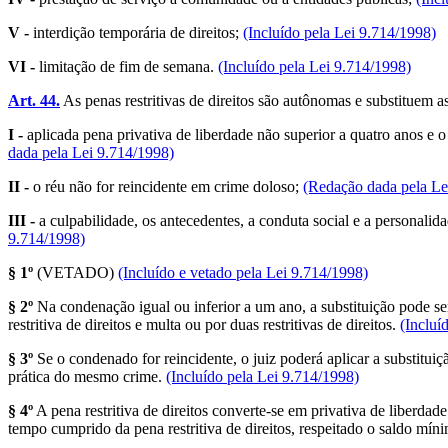
V -
interdição temporária de direitos;
(Incluído pela Lei 9.714/1998)
VI -
limitação de fim de semana.
(Incluído pela Lei 9.714/1998)
Art. 44.
As penas restritivas de direitos são autônomas e substituem a
I -
aplicada pena privativa de liberdade não superior a quatro anos e 
dada pela Lei 9.714/1998)
II -
o réu não for reincidente em crime doloso;
(Redação dada pela Le
III -
a culpabilidade, os antecedentes, a conduta social e a personali
9.714/1998)
§ 1º
(VETADO)
(Incluído e vetado pela Lei 9.714/1998)
§ 2º
Na condenação igual ou inferior a um ano, a substituição pode ser 
restritiva de direitos e multa ou por duas restritivas de direitos.
(Incluí
§ 3º
Se o condenado for reincidente, o juiz poderá aplicar a substitui
prática do mesmo crime.
(Incluído pela Lei 9.714/1998)
§ 4º
A pena restritiva de direitos converte-se em privativa de liberda
tempo cumprido da pena restritiva de direitos, respeitado o saldo míni