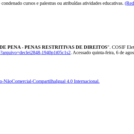
condenado cursos e palestras ou atribuídas atividades educativas.
(Red
 DE PENA - PENAS RESTRITIVAS DE DIREITOS
". COSIF Elet
sp?arquivo=declei2848-1940p1t05c1s2
. Acessado quinta-feira, 6 de ago
-NãoComercial-CompartilhaIgual 4.0 Internacional.