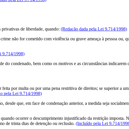
s privativas de liberdade, quando:
(Redação dada pela Lei 9.714/1998)
o crime não for cometido com violência ou grave ameaça à pessoa ou, qua
i 9.714/1998)
dade do condenado, bem como os motivos e as circunstâncias indicarem qu
feita por multa ou por uma pena restritiva de direitos; se superior a u
do pela Lei 9.714/1998)
ção, desde que, em face de condenação anterior, a medida seja socialme
de quando ocorrer o descumprimento injustificado da restrição imposta. N
mo de trinta dias de detenção ou reclusão.
(Incluído pela Lei 9.714/199