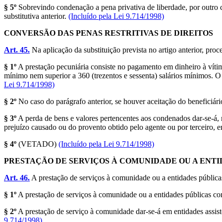
§ 5º
Sobrevindo condenação a pena privativa de liberdade, por outro c
substitutiva anterior.
(Incluído pela Lei 9.714/1998)
CONVERSÃO DAS PENAS RESTRITIVAS DE DIREITOS
Art. 45.
Na aplicação da substituição prevista no artigo anterior, proc
§ 1º
A prestação pecuniária consiste no pagamento em dinheiro à vítima
mínimo nem superior a 360 (trezentos e sessenta) salários mínimos. O
Lei 9.714/1998)
§ 2º
No caso do parágrafo anterior, se houver aceitação do beneficiári
§ 3º
A perda de bens e valores pertencentes aos condenados dar-se-á, r
prejuízo causado ou do provento obtido pelo agente ou por terceiro, 
§ 4º
(VETADO)
(Incluído pela Lei 9.714/1998)
PRESTAÇÃO DE SERVIÇOS À COMUNIDADE OU A ENTI
Art. 46.
A prestação de serviços à comunidade ou a entidades públicas
§ 1º
A prestação de serviços à comunidade ou a entidades públicas cons
§ 2º
A prestação de serviço à comunidade dar-se-á em entidades assiste
9.714/1998)