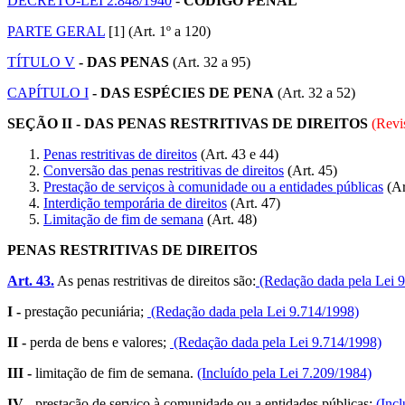
DECRETO-LEI 2.848/1940
-
CÓDIGO PENAL
PARTE GERAL
[1] (Art. 1º a 120)
TÍTULO V
- DAS PENAS
(Art. 32 a 95)
CAPÍTULO I
- DAS ESPÉCIES DE PENA
(Art. 32 a 52)
SEÇÃO II - DAS PENAS RESTRITIVAS DE DIREITOS
(Rev
Penas restritivas de direitos
(Art. 43 e 44)
Conversão das penas restritivas de direitos
(Art. 45)
Prestação de serviços à comunidade ou a entidades públicas
(Ar
Interdição temporária de direitos
(Art. 47)
Limitação de fim de semana
(Art. 48)
PENAS RESTRITIVAS DE DIREITOS
Art. 43.
As penas restritivas de direitos são:
(Redação dada pela Lei 
I -
prestação pecuniária;
(Redação dada pela Lei 9.714/1998)
II -
perda de bens e valores;
(Redação dada pela Lei 9.714/1998)
III -
limitação de fim de semana.
(Incluído pela Lei 7.209/1984)
IV -
prestação de serviço à comunidade ou a entidades públicas;
(Inc