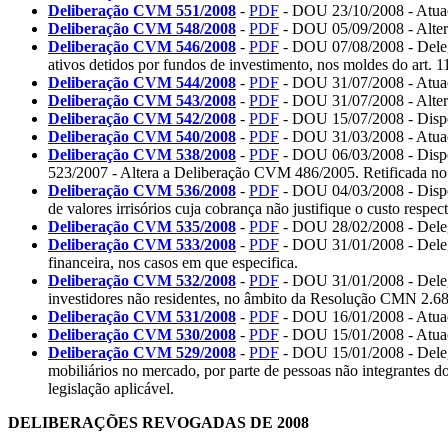
Deliberação CVM 551/2008
-
PDF
- DOU 23/10/2008 - Atuaçã
Deliberação CVM 548/2008
-
PDF
- DOU 05/09/2008 - Altera
Deliberação CVM 546/2008
-
PDF
- DOU 07/08/2008 - Delega
ativos detidos por fundos de investimento, nos moldes do art. 
Deliberação CVM 544/2008
-
PDF
- DOU 31/07/2008 - Atuaçã
Deliberação CVM 543/2008
-
PDF
- DOU 31/07/2008 - Altera
Deliberação CVM 542/2008
-
PDF
- DOU 15/07/2008 - Dispõe
Deliberação CVM 540/2008
-
PDF
- DOU 31/03/2008 - Atuaçã
Deliberação CVM 538/2008
-
PDF
- DOU 06/03/2008 - Dispõ
523/2007 - Altera a Deliberação CVM 486/2005. Retificada 
Deliberação CVM 536/2008
-
PDF
- DOU 04/03/2008 - Dispõe 
de valores irrisórios cuja cobrança não justifique o custo respect
Deliberação CVM 535/2008
-
PDF
- DOU 28/02/2008 - Deleg
Deliberação CVM 533/2008
-
PDF
- DOU 31/01/2008 - Delega
financeira, nos casos em que especifica.
Deliberação CVM 532/2008
-
PDF
- DOU 31/01/2008 - Delega 
investidores não residentes, no âmbito da Resolução CMN 2.6
Deliberação CVM 531/2008
-
PDF
- DOU 16/01/2008 - Atuaçã
Deliberação CVM 530/2008
-
PDF
- DOU 15/01/2008 - Atuaçã
Deliberação CVM 529/2008
-
PDF
- DOU 15/01/2008 - Delega
mobiliários no mercado, por parte de pessoas não integrantes d
legislação aplicável.
DELIBERAÇÕES REVOGADAS DE 2008