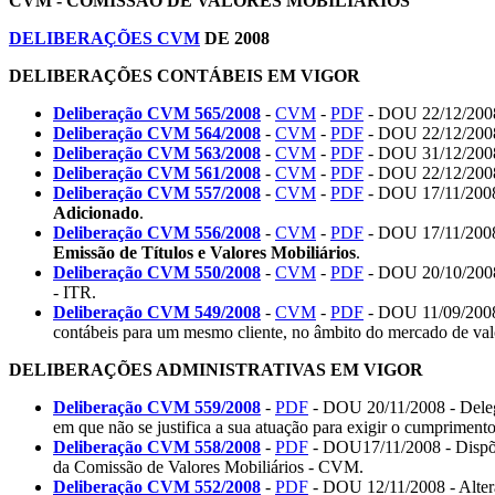
CVM - COMISSÃO DE VALORES MOBILIÁRIOS
DELIBERAÇÕES CVM
DE 2008
DELIBERAÇÕES CONTÁBEIS EM VIGOR
Deliberação CVM 565/2008
-
CVM
-
PDF
- DOU 22/12/2008 
Deliberação CVM 564/2008
-
CVM
-
PDF
- DOU 22/12/2008 
Deliberação CVM 563/2008
-
CVM
-
PDF
- DOU 31/12/2008 
Deliberação CVM 561/2008
-
CVM
-
PDF
- DOU 22/12/2008 
Deliberação CVM 557/2008
-
CVM
-
PDF
- DOU 17/11/2008 
Adicionado
.
Deliberação CVM 556/2008
-
CVM
-
PDF
- DOU 17/11/2008 
Emissão de Títulos e Valores Mobiliários
.
Deliberação CVM 550/2008
-
CVM
-
PDF
- DOU 20/10/2008 
- ITR.
Deliberação CVM 549/2008
-
CVM
-
PDF
- DOU 11/09/2008
contábeis para um mesmo cliente, no âmbito do mercado de valo
DELIBERAÇÕES ADMINISTRATIVAS EM VIGOR
Deliberação CVM 559/2008
-
PDF
- DOU 20/11/2008 - Deleg
em que não se justifica a sua atuação para exigir o cumprimento
Deliberação CVM 558/2008
-
PDF
- DOU17/11/2008 - Dispõe 
da Comissão de Valores Mobiliários - CVM.
Deliberação CVM 552/2008
-
PDF
- DOU 12/11/2008 - Alte