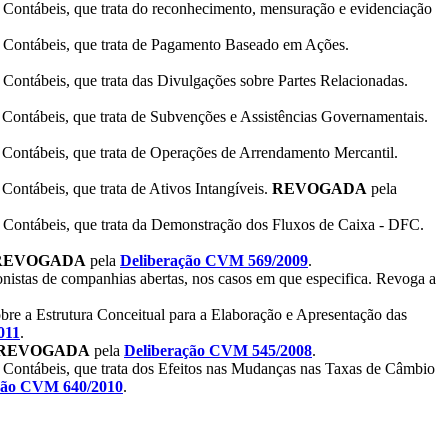
ntábeis, que trata do reconhecimento, mensuração e evidenciação
ontábeis, que trata de Pagamento Baseado em Ações.
tábeis, que trata das Divulgações sobre Partes Relacionadas.
ntábeis, que trata de Subvenções e Assistências Governamentais.
ntábeis, que trata de Operações de Arrendamento Mercantil.
tábeis, que trata de Ativos Intangíveis.
REVOGADA
pela
ontábeis, que trata da Demonstração dos Fluxos de Caixa - DFC.
REVOGADA
pela
Deliberação CVM 569/2009
.
onistas de companhias abertas, nos casos em que especifica. Revoga a
e a Estrutura Conceitual para a Elaboração e Apresentação das
011
.
REVOGADA
pela
Deliberação CVM 545/2008
.
ntábeis, que trata dos Efeitos nas Mudanças nas Taxas de Câmbio
ção CVM 640/2010
.