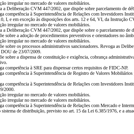
o irregular no mercado de valores mobiliários.
 a Deliberação CVM 447/2002, que dispõe sobre parcelamento de débit
 competência à Superintendência de Relações com Investidores Institu
110, I, e em exceção às disposições dos arts. 12 e 64, VI, da Instrução
o irregular no mercado de valores mobiliários.
 a Deliberação CVM 447/2002, que dispõe sobre o parcelamento de déb
 sobre a adoção de procedimentos preventivos e orientadores no âmbito
o irregular no mercado de valores mobiliários.
e sobre os processos administrativos sancionadores. Revoga as Deli
no DOU de 23/07/2009.
sobre a dispensa de constituição e exigência, cobrança administrativa 
ivo.
a competência à SRE para dispensar certos requisitos de FIDC-NP.
 competência à Superintendência de Registro de Valores Mobiliários p
competência à Superintendência de Relações com Investidores Instituc
89/2000.
o irregular no mercado de valores mobiliários.
o irregular no mercado de valores mobiliários.
 competência à Superintendência de Relações com Mercado e Intermedi
o sistema de distribuição, previsto no art. 15 da Lei 6.385/1976, e a