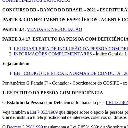
CONHECIMENTOS BANCÁRIOS
CONCURSO BB - BANCO DO BRASIL - 2021 - ESCRITUR
PARTE 3. CONHECIMENTOS ESPECÍFICOS - AGENTE 
PARTE 3.4.
VENDAS E NEGOCIAÇÃO
PARTE 3.4.17. ESTATUTO DA PESSOA COM DEFICIÊNCI
LEI BRASILEIRA DE INCLUSÃO DA PESSOA COM DE
INFORMAÇÕES COMPLEMENTARES
- Índice Geral da 
Veja também:
BB - CÓDIGO DE ÉTICA E NORMAS DE CONDUTA - 2
Por Américo G Parada Fº - Contador - Coordenador do COSIFE - ex 
1.
ESTATUTO DA PESSOA COM DEFICIÊNCIA
O
Estatuto da Pessoa com Deficiência
foi baixado pela
LEI 13.146
Veja também a
Lei 7.853/1989
que dispõe sobre o apoio às pessoas por
Corde
, institui a tutela jurisdicional de interesses coletivos ou difus
O
Decreto 3.298/1999
regulamenta a Lei 7.853/1989; dispõe sobre a P