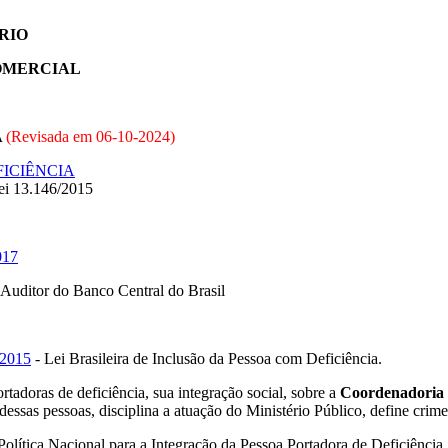
ÁRIO
COMERCIAL
A
(Revisada em
06-10-2024
)
FICIÊNCIA
Lei 13.146/2015
017
Auditor do Banco Central do Brasil
/2015
- Lei Brasileira de Inclusão da Pessoa com Deficiência.
tadoras de deficiência, sua integração social, sobre a
Coordenadoria N
os dessas pessoas, disciplina a atuação do Ministério Público, define crim
olítica Nacional para a Integração da Pessoa Portadora de Deficiência,