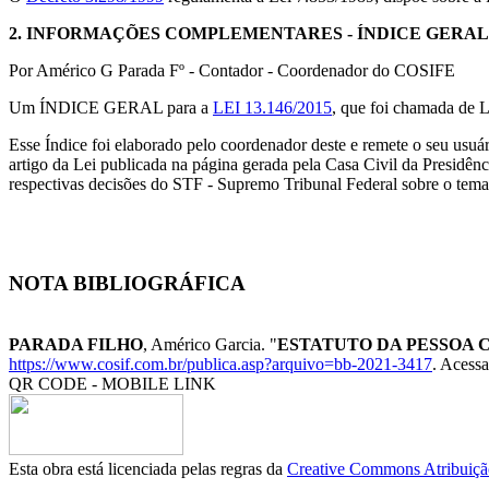
2.
INFORMAÇÕES COMPLEMENTARES
- ÍNDICE GERAL D
Por Américo G Parada Fº - Contador - Coordenador do COSIFE
Um ÍNDICE GERAL para a
LEI 13.146/2015
, que foi chamada de L
Esse Índice foi elaborado pelo coordenador deste e remete o seu usuári
artigo da Lei publicada na página gerada pela Casa Civil da Presidênc
respectivas decisões do STF - Supremo Tribunal Federal sobre o tema 
NOTA BIBLIOGRÁFICA
PARADA FILHO
, Américo Garcia. "
ESTATUTO DA PESSOA COM
https://www.cosif.com.br/publica.asp?arquivo=bb-2021-3417
. Acessa
QR CODE - MOBILE LINK
Esta obra está licenciada pelas regras da
Creative Commons Atribuição