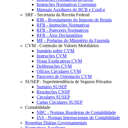
Instruções Normativas Conjuntas
Manuais Auxiliares do BCB e Cosif-e
SRF - Secretaria da Receita Federal
RIR - Regulamento do Imposto de Renda
RFB - Instruções Normativas
RFB - Pareceres Normativos
RFB - Atos Declaratórios
MF - Portarias do Ministério da Fazenda
CVM - Comissão de Valores Mobiliários
Sumário sobre CVM
Instruções CVM
Notas Explicativas CVM
Deliberações CVM
Ofícios Circulares CVM
Pareceres de Orientação CVM
SUSEP - Superintendência de Seguros Privados
Sumário SUSEP
Resoluções CNSP
Circulares SUSEP
Cartas Circulares SUSEP
Contabilidade
NBC - Normas Brasileiras de Contabilidade
IAS - Normas Internacionais de Contabilidade
Resenhas Diárias Governamentais
Normativos Auxiliares