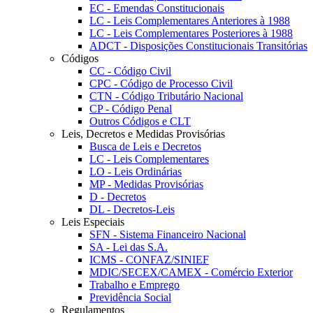
EC - Emendas Constitucionais
LC - Leis Complementares Anteriores à 1988
LC - Leis Complementares Posteriores à 1988
ADCT - Disposições Constitucionais Transitórias
Códigos
CC - Código Civil
CPC - Código de Processo Civil
CTN - Código Tributário Nacional
CP - Código Penal
Outros Códigos e CLT
Leis, Decretos e Medidas Provisórias
Busca de Leis e Decretos
LC - Leis Complementares
LO - Leis Ordinárias
MP - Medidas Provisórias
D - Decretos
DL - Decretos-Leis
Leis Especiais
SFN - Sistema Financeiro Nacional
SA - Lei das S.A.
ICMS - CONFAZ/SINIEF
MDIC/SECEX/CAMEX - Comércio Exterior
Trabalho e Emprego
Previdência Social
Regulamentos