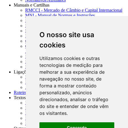
Manuais e Cartilhas
RMCCI - Mercado de Câmbio e Capital Internacional
MNI - Manual de Normas e Instruções
MTVM - Manual de Títulos e Valores Mobiliários
MCR - Manual de Crédito Rural
SISORF - Manual de Organização do SFN
O nosso site usa
MASUP - Manual de Supervisão Bancária
CADOC - Catálogo de Documentos
cookies
CNAE-CONCLA - Classificação Nacional de
Atividades Econômicas
PMF - Cartilhas do BCB
Utilizamos cookies e outras
Manuais Auxiliares do BCB e Cosif-e
tecnologias de medição para
Resenhas Diárias Governamentais
melhorar a sua experiência de
Ligações Externas
Links Úteis
navegação no nosso site, de
Presidência da República
forma a mostrar conteúdo
Agências Nacionais Reguladoras
personalizado, anúncios
Roteiros para Estudos
Textos
direcionados, analisar o tráfego
Índice de Textos
do site e entender de onde vêm
Editorial
os visitantes.
Monografias
Na Imprensa
Fórum de Discussão
Concordo