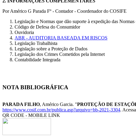
2.
INFORMAÇÕES COMPLEMENTARES
Por Américo G Parada Fº - Contador - Coordenador do COSIFE
Legislação e Normas que dão suporte à expedição das Nor
Código de Defesa do Consumidor
Ouvidoria
ABR - AUDITORIA BASEADA EM RISCOS
Legislação Trabalhista
Legislação sobre a Proteção de Dados
Legislação dos Crimes Cometidos pela Internet
Contabilidade Integrada
NOTA BIBLIOGRÁFICA
PARADA FILHO
, Américo Garcia. "
PROTEÇÃO DE ESTAÇÕ
https://www.cosif.com.br/publica.asp?arquivo=bb-2021-3304
. Acessa
QR CODE - MOBILE LINK