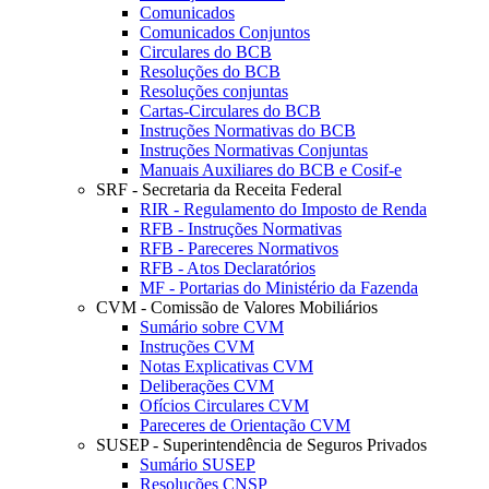
Comunicados
Comunicados Conjuntos
Circulares do BCB
Resoluções do BCB
Resoluções conjuntas
Cartas-Circulares do BCB
Instruções Normativas do BCB
Instruções Normativas Conjuntas
Manuais Auxiliares do BCB e Cosif-e
SRF - Secretaria da Receita Federal
RIR - Regulamento do Imposto de Renda
RFB - Instruções Normativas
RFB - Pareceres Normativos
RFB - Atos Declaratórios
MF - Portarias do Ministério da Fazenda
CVM - Comissão de Valores Mobiliários
Sumário sobre CVM
Instruções CVM
Notas Explicativas CVM
Deliberações CVM
Ofícios Circulares CVM
Pareceres de Orientação CVM
SUSEP - Superintendência de Seguros Privados
Sumário SUSEP
Resoluções CNSP