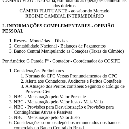
CÂMBIO FIXO - Não varia, estimulando as operações clandestinas
dos doleiros
CÂMBIO FLUTUANTE - ao sabor do Mercado
REGIME CAMBIAL INTERMEDIÁRIO
2.
INFORMAÇÕES COMPLEMENTARES
- OPINIÃO
PESSOAL
Reserva Monetárias = Divisas
Contabilidade Nacional - Balanços de Pagamentos
Banco Central Manipulando as Cotações (Taxas de Câmbio)
Por Américo G Parada Fº - Contador - Coordenador do COSIFE
Considerações Preliminares
Normas do CFC Versus Pronunciamentos do CPC
Alerta aos Contadores, Auditores e Peritos Contábeis
A Atuação dos Peritos contábeis Segundo o Código de
Processo Civil
NBC - Mensuração pelo Valor Presente
NBC - Mensuração pelo Valor Justo - Mais Valia
NBC - Provisões para Desvalorização e Provisões para
Contingências Ativas e Passivas
NBC - Mensuração pelo Valor Justo
Considerações sobre os depósitos remunerados dos bancos
comerciais no Banco Central do Brasil