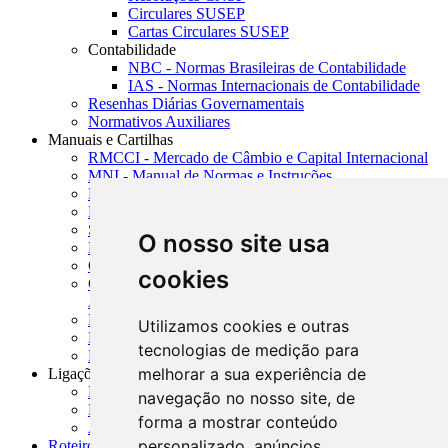
Circulares SUSEP
Cartas Circulares SUSEP
Contabilidade
NBC - Normas Brasileiras de Contabilidade
IAS - Normas Internacionais de Contabilidade
Resenhas Diárias Governamentais
Normativos Auxiliares
Manuais e Cartilhas
RMCCI - Mercado de Câmbio e Capital Internacional
MNI - Manual de Normas e Instruções
MTVM - Manual de Títulos e Valores Mobiliários
MCR - Manual de Crédito Rural
SISORF - Manual de Organização do SFN
O nosso site usa
MASUP - Manual de Supervisão Bancária
CADOC - Catálogo de Documentos
cookies
CNAE-CONCLA - Classificação Nacional de
Atividades Econômicas
PMF - Cartilhas do BCB
Utilizamos cookies e outras
Manuais Auxiliares do BCB e Cosif-e
tecnologias de medição para
Resenhas Diárias Governamentais
melhorar a sua experiência de
Ligações Externas
Links Úteis
navegação no nosso site, de
Presidência da República
forma a mostrar conteúdo
Agências Nacionais Reguladoras
personalizado, anúncios
Roteiros para Estudos