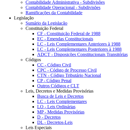
Contabilidade Administrativa - Subdivisões
Contabilidade Operacional - Subdivisões
Ramificações da Contabilidade
Legislação
Sumário da Legislação
Constituição Federal
CF - Constituição Federal de 1988
EC - Emendas Constitucionais
LC - Leis Complementares Anteriores à 1988
LC - Leis Complementares Posteriores à 1988
ADCT - Disposições Constitucionais Transitórias
Códigos
CC - Código Civil
CPC - Código de Processo Civil
CTN - Código Tributário Nacional
CP - Código Penal
Outros Códigos e CLT
Leis, Decretos e Medidas Provisórias
Busca de Leis e Decretos
LC - Leis Complementares
LO - Leis Ordinárias
MP - Medidas Provisórias
D - Decretos
DL - Decretos-Leis
Leis Especiais