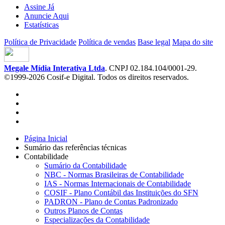
Assine Já
Anuncie Aqui
Estatísticas
Política de Privacidade
Política de vendas
Base legal
Mapa do site
Megale Mídia Interativa Ltda
. CNPJ 02.184.104/0001-29.
©1999-2026 Cosif-e Digital. Todos os direitos reservados.
Página Inicial
Sumário das referências técnicas
Contabilidade
Sumário da Contabilidade
NBC - Normas Brasileiras de Contabilidade
IAS - Normas Internacionais de Contabilidade
COSIF - Plano Contábil das Instituições do SFN
PADRON - Plano de Contas Padronizado
Outros Planos de Contas
Especializações da Contabilidade