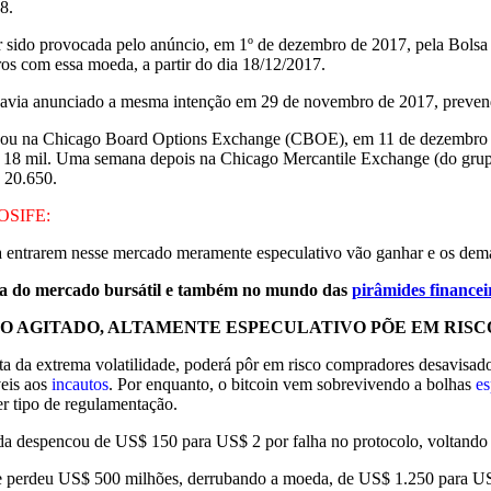
8.
er sido provocada pelo anúncio, em 1º de dezembro de 2017, pela Bolsa 
ros com essa moeda, a partir do dia 18/12/2017.
avia anunciado a mesma intenção em 29 de novembro de 2017, prevendo 
ou na Chicago Board Options Exchange (CBOE), em 11 de dezembro d
18 mil. Uma semana depois na Chicago Mercantile Exchange (do grupo 
$ 20.650.
OSIFE:
a entrarem nesse mercado meramente especulativo vão ganhar e os demai
ica do mercado bursátil e também no mundo das
pirâmides financei
 AGITADO, ALTAMENTE ESPECULATIVO PÕE EM RISC
ta da extrema volatilidade, poderá pôr em risco compradores desavisado
veis aos
incautos
. Por enquanto, o bitcoin vem sobrevivendo a bolhas
es
er tipo de regulamentação.
da despencou de US$ 150 para US$ 2 por falha no protocolo, voltando 
e perdeu US$ 500 milhões, derrubando a moeda, de US$ 1.250 para US$