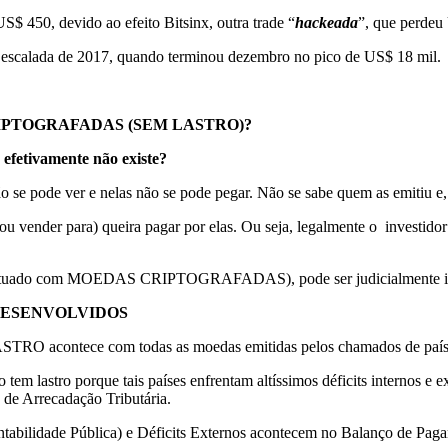
$ 450, devido ao efeito Bitsinx, outra trade “
hackeada
”, que perdeu
a escalada de 2017, quando terminou dezembro no pico de US$ 18 mil.
PTOGRAFADAS (SEM LASTRO)?
efetivamente não existe?
s não se pode ver e nelas não se pode pegar. Não se sabe quem as emi
(ou vender para) queira pagar por elas. Ou seja, legalmente o investi
efetuado com MOEDAS CRIPTOGRAFADAS), pode ser judicialmente intim
DESENVOLVIDOS
STRO acontece com todas as moedas emitidas pelos chamados de paíse
tem lastro porque tais países enfrentam altíssimos déficits internos e 
ta de Arrecadação Tributária.
tabilidade Pública) e Déficits Externos acontecem no Balanço de Paga