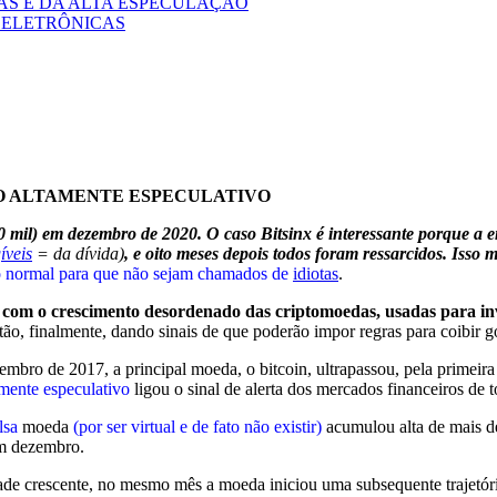
TAS E DA ALTA ESPECULAÇÃO
 ELETRÔNICAS
DO ALTAMENTE ESPECULATIVO
mil) em dezembro de 2020. O caso Bitsinx é interessante porque a 
íveis
= da dívida)
, e oito meses depois todos foram ressarcidos. Isso
o normal para que não sejam chamados de
idiotas
.
com o crescimento desordenado das criptomoedas, usadas para inve
tão, finalmente, dando sinais de que poderão impor regras para coibir g
bro de 2017, a principal moeda, o bitcoin, ultrapassou, pela primeira
amente especulativo
ligou o sinal de alerta dos mercados financeiros de t
lsa
moeda
(por ser virtual e de fato não existir)
acumulou alta de mais d
m dezembro.
ade crescente, no mesmo mês a moeda iniciou uma subsequente trajetór