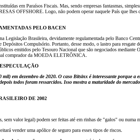
onstituídas em Paraísos Fiscais. Mas, sendo empresas fantasmas, simp
PRESAS OFFSHORE. Logo, não podem operar naquele País que lhes deu 
LAMENTADAS PELO BACEN
islação Brasileira, devidamente regulamentada pelo Banco Central d
 Depósitos Compulsório. Portanto, desse modo, o lastro para resgate d
los Públicos emitidos pelo Tesouro Nacional que são negociados me
 eventual comprador da MOEDA ELETRÔNICA.
A ESPECULAÇÃO
mil) em dezembro de 2020. O caso Bitsinx é interessante porque a 
 depois todos foram ressarcidos. Isso mostra a maturidade do mercado
RASILEIRO DE 2002
em valor legal) podem ser feitas até em rinhas de "galos" ou numa me
tará vender uma apólice de seguro para esses tipos de riscos.