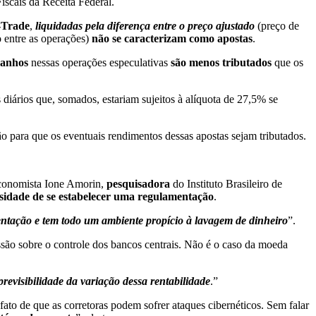
iscais da Receita Federal.
-Trade
,
liquidadas pela diferença entre o preço ajustado
(preço de
 entre as operações)
não se caracterizam como apostas
.
ganhos
nessas operações especulativas
são menos tributados
que os
diários que, somados, estariam sujeitos à alíquota de 27,5% se
ão para que os eventuais rendimentos dessas apostas sejam tributados.
economista Ione Amorin,
pesquisadora
do Instituto Brasileiro de
sidade de se estabelecer uma regulamentação
.
ntação e tem todo um ambiente propício à lavagem de dinheiro
”.
são sobre o controle dos bancos centrais. Não é o caso da moeda
revisibilidade da variação dessa rentabilidade
.”
ato de que as corretoras podem sofrer ataques cibernéticos. Sem falar