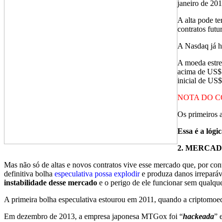
janeiro de 201
A alta pode t
contratos futu
A Nasdaq já h
A moeda estre
acima de US$ 
inicial de US
NOTA DO C
Os primeiros 
Essa é a lóg
2.
MERCADO
Mas não só de altas e novos contratos vive esse mercado que, por con
definitiva bolha
especulativa possa explodir
e produza danos irrepará
instabilidade desse mercado
e o perigo de ele funcionar sem qualqu
A primeira bolha especulativa estourou em 2011, quando a criptomoe
Em dezembro de 2013, a empresa japonesa MTGox foi “
hackeada
” 