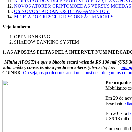
A OPINIÃO DOS DEFENSORES DO JOGO, DAS APOS
NOVOS ATORES: CRIPTOMOEDAS VERSUS MOEDAS
OS NOVOS “ARRANJOS DE PAGAMENTOS”
MERCADO CRESCE E RISCOS SÃO MAIORES
Veja também:
OPEN BANKING
SHADOW BANKING SYSTEM
1.
AS APOSTAS FEITAS PELA INTERNET NUM MERCA
"
Minha APOSTA é que o bitcoin estará valendo R$ 100 mil (US$ 30 
valor médio, convertendo a perda em tokens
(ativos digitais =
intang
COINBR.
Ou seja, os perdedores aceitam a ausência de ganhos com
Preocupados 
Mobiliários es
Em 29 de novem
Esse feito
alt
Em 2017, a
fa
US$ 18 mil e
Com volatilid