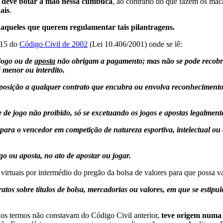
 deve botar a mão nessa cumbuca
, ao contrário do que fazem os mac
ais
.
 aqueles que querem regulamentar tais pilantragens.
815 do
Código Civil de 2002
(Lei 10.406/2001) onde se lê:
 jogo ou de
aposta
não obrigam a pagamento; mas não se pode recobrar
é menor ou interdito.
isposição a qualquer contrato que encubra ou envolva reconhecimento,
te de jogo não proibido, só se excetuando os jogos e apostas legalment
ara o vencedor em competição de natureza esportiva, intelectual ou a
go ou aposta, no ato de apostar ou jogar.
irtuais por intermédio do pregão da bolsa de valores para que possa val
ratos sobre títulos de bolsa, mercadorias ou valores, em que se estip
jos termos não constavam do Código Civil anterior,
teve origem numa 