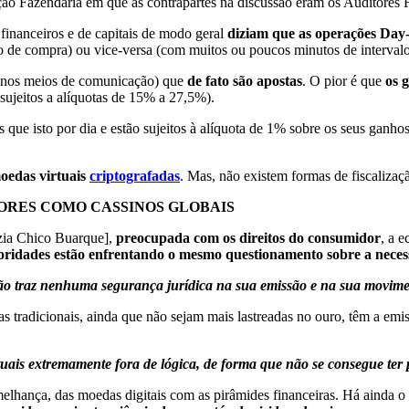
ão Fazendária em que as contrapartes na discussão eram os Auditores F
financeiros e de capitais de modo geral
diziam que as operações Day
 de compra) ou vice-versa (com muitos ou poucos minutos de intervalo
e nos meios de comunicação) que
de fato são apostas
. O pior é que
os 
sujeitos a alíquotas de 15% a 27,5%).
ue isto por dia e estão sujeitos à alíquota de 1% sobre os seus ganhos 
moedas virtuais
criptografadas
. Mas, não existem formas de fiscalizaç
LORES COMO CASSINOS GLOBAIS
zia Chico Buarque],
preocupada com os direitos do consumidor
, a 
oridades estão enfrentando o mesmo questionamento sobre a neces
ão traz nenhuma segurança jurídica na sua emissão e na sua movime
 tradicionais, ainda que não sejam mais lastreadas no ouro, têm a emis
uais extremamente fora de lógica, de forma que não se consegue ter p
lhança, das moedas digitais com as pirâmides financeiras. Há ainda o f