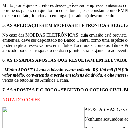
Muito pior é que os credores desses países são empresas fantasmas c
porque os países em que foram constituídas, elas constam como EM
existem de fato, funcionam em lugar (paradeiro) desconhecido.
5.
AS APLICAÇÕES EM MOEDAS ELETRÔNICAS REGU
No caso das MOEDAS ELETRÔNICAS, cuja emissão está prevista na Leg
emitentes, deve ser depositado no Banco Central como uma espécie de
podem aplicar esses valores em Títulos Escriturais, como os Títu
aplicado pode ser resgatado no dia seguinte para pagamento ao
6.
AS INSANAS APOSTAS QUE RESULTAM EM ELEVAD
“
Minha APOSTA é que o bitcoin estará valendo R$ 100 mil (US$ 30 
valor médio, convertendo a perda em tokens da dívida, e oito meses
venda de bitcoins da América Latina.
7.
AS APOSTAS E O JOGO - SEGUNDO O CÓDIGO CIVIL B
NOTA DO COSIFE:
APOSTAS VÃS (vazias, s
Nenhuma seguradora acei