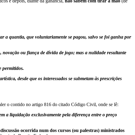
acos e depois, diante da ganância,
não sabem com tirar a mão
(de
 a quantia, que voluntariamente se pagou, salvo se foi ganha por
 novação ou fiança de dívida de jogo; mas a nulidade resultante
e permitidos.
rtística, desde que os interessados se submetam às prescrições
er o contido no artigo 816 do citado Código Civil, onde se lê:
ulem a liquidação exclusivamente pela diferença entre o preço
discussão ocorrida num dos cursos (ou palestras) ministrados