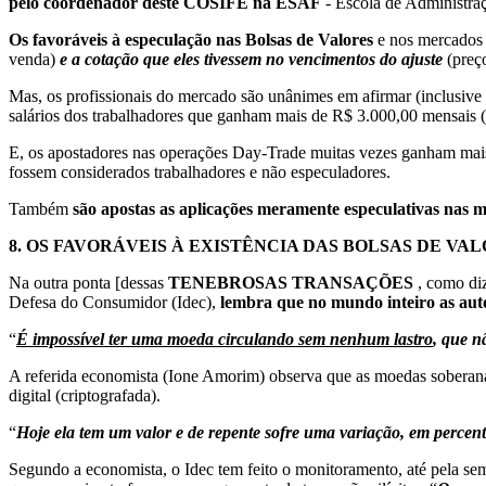
pelo coordenador deste COSIFE na ESAF
- Escola de Administraç
Os favoráveis à especulação nas Bolsas de Valores
e nos mercados 
venda)
e a cotação que eles tivessem no vencimentos do ajuste
(preço
Mas, os profissionais do mercado são unânimes em afirmar (inclusiv
salários dos trabalhadores que ganham mais de R$ 3.000,00 mensais (
E, os apostadores nas operações Day-Trade muitas vezes ganham mais q
fossem considerados trabalhadores e não especuladores.
Também
são apostas as aplicações meramente especulativas nas 
8.
OS FAVORÁVEIS À EXISTÊNCIA DAS BOLSAS DE VA
Na outra ponta [dessas
TENEBROSAS TRANSAÇÕES
, como di
Defesa do Consumidor (Idec),
lembra que no mundo inteiro as aut
“
É impossível ter uma moeda circulando sem nenhum lastro
, que n
A referida economista (Ione Amorim) observa que as moedas soberanas
digital (criptografada).
“
Hoje ela tem um valor e de repente sofre uma variação, em percent
Segundo a economista, o Idec tem feito o monitoramento, até pela seme