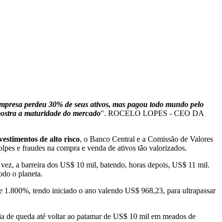
empresa perdeu 30% de seus ativos, mas pagou todo mundo pelo
 mostra a maturidade do mercado
". ROCELO LOPES - CEO DA
stimentos de alto risco
, o Banco Central e a Comissão de Valores
olpes e fraudes na compra e venda de ativos tão valorizados.
 vez, a barreira dos US$ 10 mil, batendo, horas depois, US$ 11 mil.
odo o planeta.
e 1.800%, tendo iniciado o ano valendo US$ 968,23, para ultrapassar
ia de queda até voltar ao patamar de US$ 10 mil em meados de