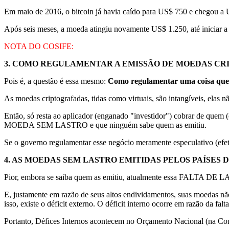
Em maio de 2016, o bitcoin já havia caído para US$ 750 e chegou a US
Após seis meses, a moeda atingiu novamente US$ 1.250, até iniciar 
NOTA DO COSIFE:
3.
COMO REGULAMENTAR A EMISSÃO DE MOEDAS CRI
Pois é, a questão é essa mesmo:
Como regulamentar uma coisa que 
As moedas criptografadas, tidas como virtuais, são intangíveis, ela
Então, só resta ao aplicador (enganado "investidor") cobrar de quem 
MOEDA SEM LASTRO e que ninguém sabe quem as emitiu.
Se o governo regulamentar esse negócio meramente especulativo (
4.
AS MOEDAS SEM LASTRO EMITIDAS PELOS PAÍSES 
Pior, embora se saiba quem as emitiu, atualmente essa FALTA DE LA
E, justamente em razão de seus altos endividamentos, suas moedas não 
isso, existe o déficit externo. O déficit interno ocorre em razão da fal
Portanto, Défices Internos acontecem no Orçamento Nacional (na Con