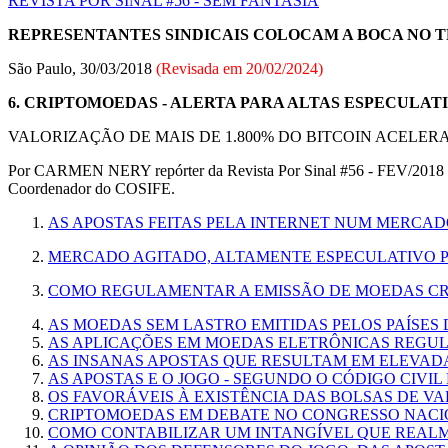
REVISTA POR SINAL #56 - SEM FANTASIA
REPRESENTANTES SINDICAIS COLOCAM A BOCA NO
São Paulo, 30/03/2018
(Revisada em
20/02/2024
)
6. CRIPTOMOEDAS - ALERTA PARA ALTAS ESPECULAT
VALORIZAÇÃO DE MAIS DE 1.800% DO BITCOIN ACELE
Por CARMEN NERY repórter da Revista Por Sinal #56 - FEV/2018 - E
Coordenador do COSIFE.
AS APOSTAS FEITAS PELA INTERNET NUM MERCA
MERCADO AGITADO, ALTAMENTE ESPECULATIVO P
COMO REGULAMENTAR A EMISSÃO DE MOEDAS CR
AS MOEDAS SEM LASTRO EMITIDAS PELOS PAÍSES
AS APLICAÇÕES EM MOEDAS ELETRÔNICAS REGU
AS INSANAS APOSTAS QUE RESULTAM EM ELEVA
AS APOSTAS E O JOGO - SEGUNDO O CÓDIGO CIVIL 
OS FAVORÁVEIS À EXISTÊNCIA DAS BOLSAS DE V
CRIPTOMOEDAS EM DEBATE NO CONGRESSO NACI
COMO CONTABILIZAR UM INTANGÍVEL QUE REALM