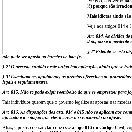
Por isso, o governo
não
lá)
porque são irracion
Mais idiotas ainda são
Veja nos artigos 814 e 
Art. 814. As dívidas de
dolo, ou se o perdente 
§ 1º Estende-se esta d
não pode ser oposta ao terceiro de boa-fé.
§ 2º O preceito contido neste artigo tem aplicação, ainda que se tra
§ 3º Excetuam-se, igualmente, os prêmios oferecidos ou prometidos p
legais e regulamentares.
Art. 815. Não se pode exigir reembolso do que se emprestou para jo
Tais indivíduos querem que o governo legalize as apostas nas moedas v
Art. 816. As disposições dos arts. 814 e 815 não se aplicam aos cont
ajustado e a cotação que eles tiverem no vencimento do ajuste.
Aliás, é preciso deixar claro que esse
artigo 816 do Código Civil
, cu