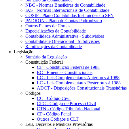
NBC - Normas Brasileiras de Contabilidade
IAS - Normas Internacionais de Contabilidade
COSIF - Plano Contábil das Instituições do SFN
PADRON - Plano de Contas Padronizado
Outros Planos de Contas
Especializações da Contabilidade
Contabilidade Administrativa - Subdivisões
Contabilidade Operacional - Subdivisões
Ramificações da Contabilidade
Legislação
Sumário da Legislação
Constituição Federal
CF - Constituição Federal de 1988
EC - Emendas Constitucionais
LC - Leis Complementares Anteriores à 1988
LC - Leis Complementares Posteriores à 1988
ADCT - Disposições Constitucionais Transitórias
Códigos
CC - Código Civil
CPC - Código de Processo Civil
CTN - Código Tributário Nacional
CP - Código Penal
Outros Códigos e CLT
Leis, Decretos e Medidas Provisórias