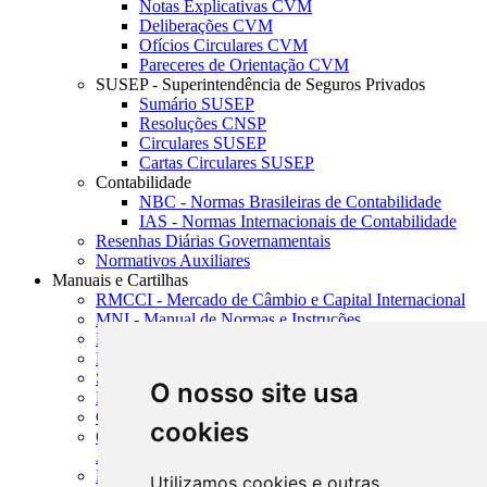
Notas Explicativas CVM
Deliberações CVM
Ofícios Circulares CVM
Pareceres de Orientação CVM
SUSEP - Superintendência de Seguros Privados
Sumário SUSEP
Resoluções CNSP
Circulares SUSEP
Cartas Circulares SUSEP
Contabilidade
NBC - Normas Brasileiras de Contabilidade
IAS - Normas Internacionais de Contabilidade
Resenhas Diárias Governamentais
Normativos Auxiliares
Manuais e Cartilhas
RMCCI - Mercado de Câmbio e Capital Internacional
MNI - Manual de Normas e Instruções
MTVM - Manual de Títulos e Valores Mobiliários
MCR - Manual de Crédito Rural
SISORF - Manual de Organização do SFN
O nosso site usa
MASUP - Manual de Supervisão Bancária
CADOC - Catálogo de Documentos
cookies
CNAE-CONCLA - Classificação Nacional de
Atividades Econômicas
PMF - Cartilhas do BCB
Utilizamos cookies e outras