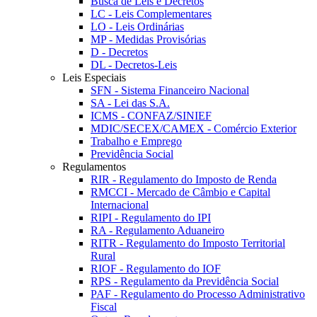
Busca de Leis e Decretos
LC - Leis Complementares
LO - Leis Ordinárias
MP - Medidas Provisórias
D - Decretos
DL - Decretos-Leis
Leis Especiais
SFN - Sistema Financeiro Nacional
SA - Lei das S.A.
ICMS - CONFAZ/SINIEF
MDIC/SECEX/CAMEX - Comércio Exterior
Trabalho e Emprego
Previdência Social
Regulamentos
RIR - Regulamento do Imposto de Renda
RMCCI - Mercado de Câmbio e Capital
Internacional
RIPI - Regulamento do IPI
RA - Regulamento Aduaneiro
RITR - Regulamento do Imposto Territorial
Rural
RIOF - Regulamento do IOF
RPS - Regulamento da Previdência Social
PAF - Regulamento do Processo Administrativo
Fiscal