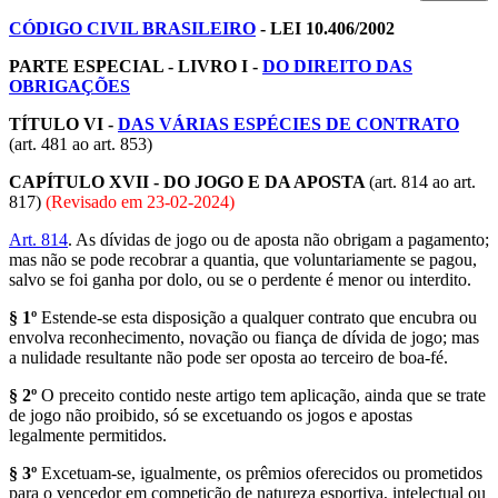
CÓDIGO CIVIL BRASILEIRO
- LEI 10.406/2002
PARTE ESPECIAL - LIVRO I -
DO DIREITO DAS
OBRIGAÇÕES
TÍTULO VI -
DAS VÁRIAS ESPÉCIES DE CONTRATO
(art. 481 ao art. 853)
CAPÍTULO XVII - DO JOGO E DA APOSTA
(art. 814 ao art.
817)
(Revisado em
23-02-2024
)
Art. 814
. As dívidas de jogo ou de aposta não obrigam a pagamento;
mas não se pode recobrar a quantia, que voluntariamente se pagou,
salvo se foi ganha por dolo, ou se o perdente é menor ou interdito.
§ 1º
Estende-se esta disposição a qualquer contrato que encubra ou
envolva reconhecimento, novação ou fiança de dívida de jogo; mas
a nulidade resultante não pode ser oposta ao terceiro de boa-fé.
§ 2º
O preceito contido neste artigo tem aplicação, ainda que se trate
de jogo não proibido, só se excetuando os jogos e apostas
legalmente permitidos.
§ 3º
Excetuam-se, igualmente, os prêmios oferecidos ou prometidos
para o vencedor em competição de natureza esportiva, intelectual ou