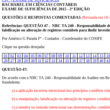
CFC - EXAME DE SUFICIÊNCIA
BACHAREL EM CIÊNCIAS CONTÁBEIS
EXAME DE SUFICIÊNCIA DE 2015 - 2ª EDIÇÃO
QUESTÕES E RESPOSTAS COMENTADAS
(Revisada em
18-
Referências: QUESTÃO 47 - NBC TA 240 - Responsabilidade do 
falsificação ou alteração de registros contábeis para iludir invest
Por Américo G Parada Fº - Contador - Coordenador do COSIFE
Clique na questão desejada:
01
02
03
04
05
06
07
08
09
10
11
12
13
14
15
1
26
27
28
29
30
31
32
33
34
35
36
37
38
39
40
4
QUESTÃO 47:
De acordo com a NBC TA 240 - Responsabilidade do Auditor em Rel
fraudulenta:
a) a aplicação incorreta intencional dos princípios contábeis rel
b) a manipulação, falsificação ou alteração de registros contáb
c) a mentira ou omissão intencional nas demonstrações contábei