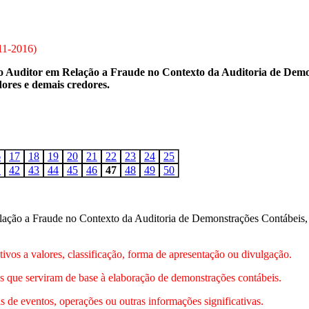
11-2016
)
Auditor em Relação a Fraude no Contexto da Auditoria de Demon
idores e demais credores.
6
17
18
19
20
21
22
23
24
25
1
42
43
44
45
46
47
48
49
50
ação a Fraude no Contexto da Auditoria de Demonstrações Contábeis
ativos a valores, classificação, forma de apresentação ou divulgação.
eis que serviram de base à elaboração de demonstrações contábeis.
s de eventos, operações ou outras informações significativas.