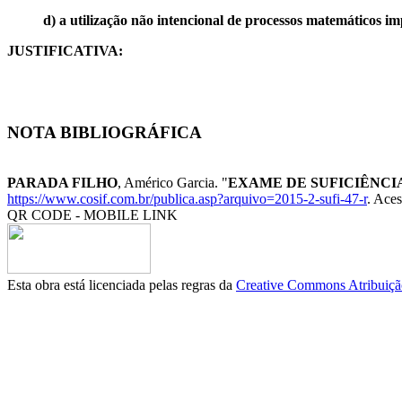
d) a utilização não intencional de processos matemáticos imp
JUSTIFICATIVA:
NOTA BIBLIOGRÁFICA
PARADA FILHO
, Américo Garcia. "
EXAME DE SUFICIÊNCIA-
https://www.cosif.com.br/publica.asp?arquivo=2015-2-sufi-47-r
. Aces
QR CODE - MOBILE LINK
Esta obra está licenciada pelas regras da
Creative Commons Atribuição