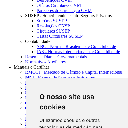
Deliberações CVM
Ofícios Circulares CVM
Pareceres de Orientação CVM
SUSEP - Superintendência de Seguros Privados
Sumário SUSEP
Resoluções CNSP
Circulares SUSEP
Cartas Circulares SUSEP
Contabilidade
NBC - Normas Brasileiras de Contabilidade
IAS - Normas Internacionais de Contabilidade
Resenhas Diárias Governamentais
Normativos Auxiliares
Manuais e Cartilhas
RMCCI - Mercado de Câmbio e Capital Internacional
MNI - Manual de Normas e Instruções
MTVM - Manual de Títulos e Valores Mobiliários
MCR - Manual de Crédito Rural
SISORF - Manual de Organização do SFN
O nosso site usa
MASUP - Manual de Supervisão Bancária
CADOC - Catálogo de Documentos
cookies
CNAE-CONCLA - Classificação Nacional de
Atividades Econômicas
PMF - Cartilhas do BCB
Utilizamos cookies e outras
Manuais Auxiliares do BCB e Cosif-e
tecnologias de medição para