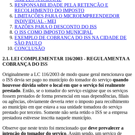
RESPONSABILIDADE PELA RETENÇÃO E
RECOLHIMENTO DO IMPOSTO
LIMITAÇÕES PARA O MICROEMPREENDEDOR
INDIVIDUAL - MEI
RAZÕES PARA O DESCONTO DO ISS
O ISS COMO IMPOSTO MUNICIPAL
EXEMPLO DE COBRANÇA DO ISS NA CIDADE DE
SÃO PAULO
CONCLUSÃO
2.1.
LEI COMPLEMENTAR 116/2003 - REGULAMENTA A
COBRANÇA DO ISS
Originalmente a LC 116/2003 de modo quase geral mencionava que
o ISS devia ser pago no município do tomador do serviço
quando
houvesse dúvida sobre o local em que o serviço foi realmente
prestado
. Então, se o tomador do serviço exigisse que os serviços
fossem prestados de forma presencial em suas dependências, filiais
ou agências, obviamente deveria reter o imposto para recolhimento
ao município em que estava a sua unidade tomadora do serviço
prestado por terceiro. Somente não seria retido o ISS se a empresa
prestadora estivesse inscrita naquele município.
Observe que neste texto foi mencionado que
deve prevalecer a
intenção do tomador do serviço
. Assim sendo, um serviço de