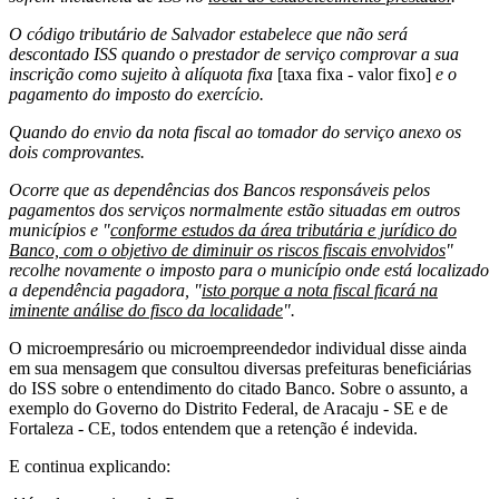
O código tributário de Salvador estabelece que não será
descontado ISS quando o prestador de serviço comprovar a sua
inscrição como sujeito à alíquota fixa
[taxa fixa - valor fixo]
e o
pagamento do imposto do exercício.
Quando do envio da nota fiscal ao tomador do serviço anexo os
dois comprovantes.
Ocorre que as dependências dos Bancos responsáveis pelos
pagamentos dos serviços normalmente estão situadas em outros
municípios e "
conforme estudos da área tributária e jurídico do
Banco, com o objetivo de diminuir os riscos fiscais envolvidos
"
recolhe novamente o imposto para o município onde está localizado
a dependência pagadora, "
isto porque a nota fiscal ficará na
iminente análise do fisco da localidade
".
O microempresário ou microempreendedor individual disse ainda
em sua mensagem que consultou diversas prefeituras beneficiárias
do ISS sobre o entendimento do citado Banco. Sobre o assunto, a
exemplo do Governo do Distrito Federal, de Aracaju - SE e de
Fortaleza - CE, todos entendem que a retenção é indevida.
E continua explicando: