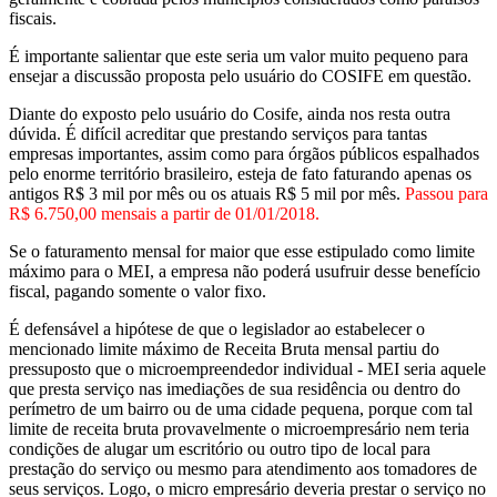
fiscais.
É importante salientar que este seria um valor muito pequeno para
ensejar a discussão proposta pelo usuário do COSIFE em questão.
Diante do exposto pelo usuário do Cosife, ainda nos resta outra
dúvida. É difícil acreditar que prestando serviços para tantas
empresas importantes, assim como para órgãos públicos espalhados
pelo enorme território brasileiro, esteja de fato faturando apenas os
antigos R$ 3 mil por mês ou os atuais R$ 5 mil por mês.
Passou para
R$ 6.750,00 mensais a partir de 01/01/2018.
Se o faturamento mensal for maior que esse estipulado como limite
máximo para o MEI, a empresa não poderá usufruir desse benefício
fiscal, pagando somente o valor fixo.
É defensável a hipótese de que o legislador ao estabelecer o
mencionado limite máximo de Receita Bruta mensal partiu do
pressuposto que o microempreendedor individual - MEI seria aquele
que presta serviço nas imediações de sua residência ou dentro do
perímetro de um bairro ou de uma cidade pequena, porque com tal
limite de receita bruta provavelmente o microempresário nem teria
condições de alugar um escritório ou outro tipo de local para
prestação do serviço ou mesmo para atendimento aos tomadores de
seus serviços. Logo, o micro empresário deveria prestar o serviço no