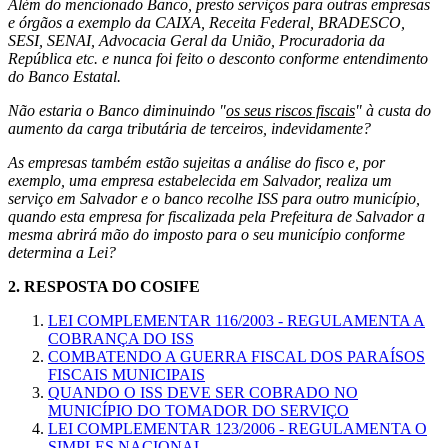
Além do mencionado Banco, presto serviços para outras empresas
e órgãos a exemplo da CAIXA, Receita Federal, BRADESCO,
SESI, SENAI, Advocacia Geral da União, Procuradoria da
República etc. e nunca foi feito o desconto conforme entendimento
do Banco Estatal.
Não estaria o Banco diminuindo "
os seus riscos fiscais
" à custa do
aumento da carga tributária de terceiros, indevidamente?
As empresas também estão sujeitas a análise do fisco e, por
exemplo, uma empresa estabelecida em Salvador, realiza um
serviço em Salvador e o banco recolhe ISS para outro município,
quando esta empresa for fiscalizada pela Prefeitura de Salvador a
mesma abrirá mão do imposto para o seu município conforme
determina a Lei?
2.
RESPOSTA DO COSIFE
LEI COMPLEMENTAR 116/2003 - REGULAMENTA A
COBRANÇA DO ISS
COMBATENDO A GUERRA FISCAL DOS PARAÍSOS
FISCAIS MUNICIPAIS
QUANDO O ISS DEVE SER COBRADO NO
MUNICÍPIO DO TOMADOR DO SERVIÇO
LEI COMPLEMENTAR 123/2006 - REGULAMENTA O
SIMPLES NACIONAL