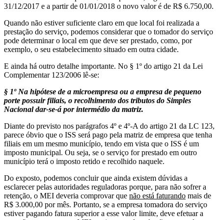
31/12/2017 e a partir de 01/01/2018 o novo valor é de R$ 6.750,00.
Quando não estiver suficiente claro em que local foi realizada a
prestação do serviço, podemos considerar que o tomador do serviço
pode determinar o local em que deve ser prestado, como, por
exemplo, o seu estabelecimento situado em outra cidade.
E ainda há outro detalhe importante. No § 1º do artigo 21 da Lei
Complementar 123/2006 lê-se:
§ 1º Na hipótese de a microempresa ou a empresa de pequeno
porte possuir filiais, o recolhimento dos tributos do Simples
Nacional dar-se-á por intermédio da matriz.
Diante do previsto nos parágrafos 4º e 4º-A do artigo 21 da LC 123,
parece óbvio que o ISS será pago pela matriz de empresa que tenha
filiais em um mesmo município, tendo em vista que o ISS é um
imposto municipal. Ou seja, se o serviço for prestado em outro
município terá o imposto retido e recolhido naquele.
Do exposto, podemos concluir que ainda existem dúvidas a
esclarecer pelas autoridades reguladoras porque, para não sofrer a
retenção, o MEI deveria comprovar que
não está faturando
mais de
R$ 3.000,00 por mês. Portanto, se a empresa tomadora do serviço
estiver pagando fatura superior a esse valor limite, deve efetuar a