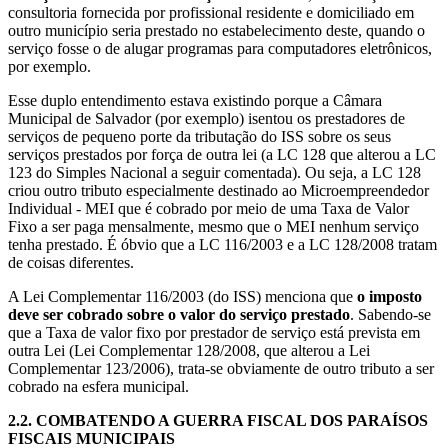
consultoria fornecida por profissional residente e domiciliado em
outro município seria prestado no estabelecimento deste, quando o
serviço fosse o de alugar programas para computadores eletrônicos,
por exemplo.
Esse duplo entendimento estava existindo porque a Câmara
Municipal de Salvador (por exemplo) isentou os prestadores de
serviços de pequeno porte da tributação do ISS sobre os seus
serviços prestados por força de outra lei (a LC 128 que alterou a LC
123 do Simples Nacional a seguir comentada). Ou seja, a LC 128
criou outro tributo especialmente destinado ao Microempreendedor
Individual - MEI que é cobrado por meio de uma Taxa de Valor
Fixo a ser paga mensalmente, mesmo que o MEI nenhum serviço
tenha prestado. É óbvio que a LC 116/2003 e a LC 128/2008 tratam
de coisas diferentes.
A Lei Complementar 116/2003 (do ISS) menciona que
o imposto
deve ser cobrado sobre o valor do serviço prestado
. Sabendo-se
que a Taxa de valor fixo por prestador de serviço está prevista em
outra Lei (Lei Complementar 128/2008, que alterou a Lei
Complementar 123/2006), trata-se obviamente de outro tributo a ser
cobrado na esfera municipal.
2.2.
COMBATENDO A GUERRA FISCAL DOS PARAÍSOS
FISCAIS MUNICIPAIS