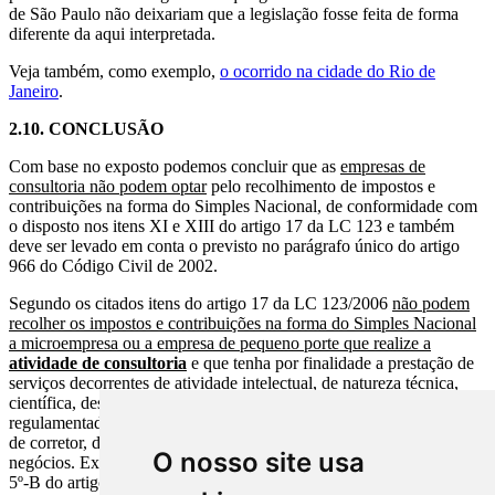
de São Paulo não deixariam que a legislação fosse feita de forma
diferente da aqui interpretada.
Veja também, como exemplo,
o ocorrido na cidade do Rio de
Janeiro
.
2.10.
CONCLUSÃO
Com base no exposto podemos concluir que as
empresas de
consultoria não podem optar
pelo recolhimento de impostos e
contribuições na forma do Simples Nacional, de conformidade com
o disposto nos itens XI e XIII do artigo 17 da LC 123 e também
deve ser levado em conta o previsto no parágrafo único do artigo
966 do Código Civil de 2002.
Segundo os citados itens do artigo 17 da LC 123/2006
não podem
recolher os impostos e contribuições na forma do Simples Nacional
a microempresa ou a empresa de pequeno porte que realize a
atividade de consultoria
e que tenha por finalidade a prestação de
serviços decorrentes de atividade intelectual, de natureza técnica,
científica, desportiva, artística ou cultural, que constitua profissão
regulamentada ou não, bem como a que preste serviços de instrutor,
de corretor, de despachante ou qualquer tipo de intermediação de
O nosso site usa
negócios. Excetuam-se as atividades descritas nos parágrafos 5º-A e
5º-B do artigo 18 da LC 123.