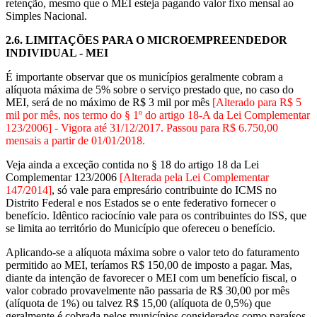
retenção, mesmo que o MEI esteja pagando valor fixo mensal ao
Simples Nacional.
2.6.
LIMITAÇÕES PARA O MICROEMPREENDEDOR
INDIVIDUAL - MEI
É importante observar que os municípios geralmente cobram a
alíquota máxima de 5% sobre o serviço prestado que, no caso do
MEI, será de no máximo de R$ 3 mil por mês
[Alterado para R$ 5
mil por mês, nos termo do § 1º do artigo 18-A da Lei Complementar
123/2006] - Vigora até 31/12/2017. Passou para R$ 6.750,00
mensais a partir de 01/01/2018.
Veja ainda a exceção contida no § 18 do artigo 18 da Lei
Complementar 123/2006
[Alterada pela Lei Complementar
147/2014]
, só vale para empresário contribuinte do ICMS no
Distrito Federal e nos Estados se o ente federativo fornecer o
benefício. Idêntico raciocínio vale para os contribuintes do ISS, que
se limita ao território do Município que ofereceu o benefício.
Aplicando-se a alíquota máxima sobre o valor teto do faturamento
permitido ao MEI, teríamos R$ 150,00 de imposto a pagar. Mas,
diante da intenção de favorecer o MEI com um benefício fiscal, o
valor cobrado provavelmente não passaria de R$ 30,00 por mês
(alíquota de 1%) ou talvez R$ 15,00 (alíquota de 0,5%) que
geralmente é cobrada pelos municípios considerados como paraísos