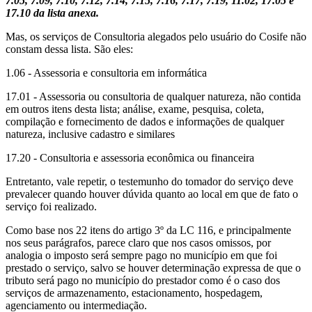
7.05, 7.09, 7.10, 7.12, 7.14, 7.15, 7.16, 7.17, 7.19, 11.02, 17.05 e
17.10 da lista anexa.
Mas, os serviços de Consultoria alegados pelo usuário do Cosife não
constam dessa lista. São eles:
1.06 - Assessoria e consultoria em informática
17.01 - Assessoria ou consultoria de qualquer natureza, não contida
em outros itens desta lista; análise, exame, pesquisa, coleta,
compilação e fornecimento de dados e informações de qualquer
natureza, inclusive cadastro e similares
17.20 - Consultoria e assessoria econômica ou financeira
Entretanto, vale repetir, o testemunho do tomador do serviço deve
prevalecer quando houver dúvida quanto ao local em que de fato o
serviço foi realizado.
Como base nos 22 itens do artigo 3º da LC 116, e principalmente
nos seus parágrafos, parece claro que nos casos omissos, por
analogia o imposto será sempre pago no município em que foi
prestado o serviço, salvo se houver determinação expressa de que o
tributo será pago no município do prestador como é o caso dos
serviços de armazenamento, estacionamento, hospedagem,
agenciamento ou intermediação.