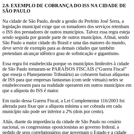
2.9.
EXEMPLO DE COBRANÇA DO ISS NA CIDADE DE
SÃO PAULO
Na cidade de São Paulo, desde a gestão do Prefeito José Serra, a
legislação municipal exige que os tomadores dos serviços retenham
o ISS dos prestadores de outros municípios. Talvez essa regra esteja
sendo seguida por grande parte de outros municípios. Afinal, sendo
São Paulo a maior cidade do Brasil e uma das maiores do mundo,
deve servir de exemplo para as demais cidades que também
pretendam alcançar idêntico grau de sofisticação e gigantismo.
Essa regra foi estabelecida porque os municípios limítrofes à cidade
de São Paulo tornaram-se PARAÍSOS FISCAIS (“Guerra Fiscal”
que enseja o Planejamento Tributário) ao cobrarem baixas alíquotas
de ISS para que empresas fantasmas (com sede virtuais) neles se
estabelecessem para na realidade operarem em outros municípios em
que a alíquota do ISS é maior.
Em razão dessa Guerra Fiscal, a Lei Complementar 116/2003 foi
alterada para fixar que a alíquota mínima a ser cobrada em cada
município não pode ser inferior a 2% (dois por cento).
Aliás, diante da importância da cidade de São Paulo no cenário
nacional, os congressistas oposicionistas ao governo federal, a
pedido de seus correligionários que governam o Estado e a cidade