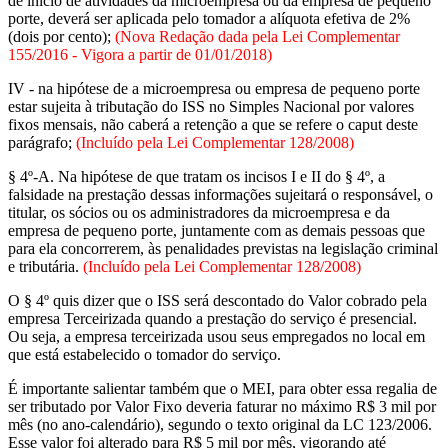
de início de atividades da microempresa ou da empresa de pequeno
porte, deverá ser aplicada pelo tomador a alíquota efetiva de 2%
(dois por cento);
(Nova Redação dada pela Lei Complementar
155/2016 - Vigora a partir de 01/01/2018)
IV - na hipótese de a microempresa ou empresa de pequeno porte
estar sujeita à tributação do ISS no Simples Nacional por valores
fixos mensais, não caberá a retenção a que se refere o caput deste
parágrafo;
(Incluído pela Lei Complementar 128/2008)
§ 4º-A. Na hipótese de que tratam os incisos I e II do § 4º, a
falsidade na prestação dessas informações sujeitará o responsável, o
titular, os sócios ou os administradores da microempresa e da
empresa de pequeno porte, juntamente com as demais pessoas que
para ela concorrerem, às penalidades previstas na legislação criminal
e tributária.
(Incluído pela Lei Complementar 128/2008)
O § 4º quis dizer que o ISS será descontado do Valor cobrado pela
empresa Terceirizada quando a prestação do serviço é presencial.
Ou seja, a empresa terceirizada usou seus empregados no local em
que está estabelecido o tomador do serviço.
É importante salientar também que o MEI, para obter essa regalia de
ser tributado por Valor Fixo deveria faturar no máximo R$ 3 mil por
mês (no ano-calendário), segundo o texto original da LC 123/2006.
Esse valor foi alterado para R$ 5 mil por mês, vigorando até