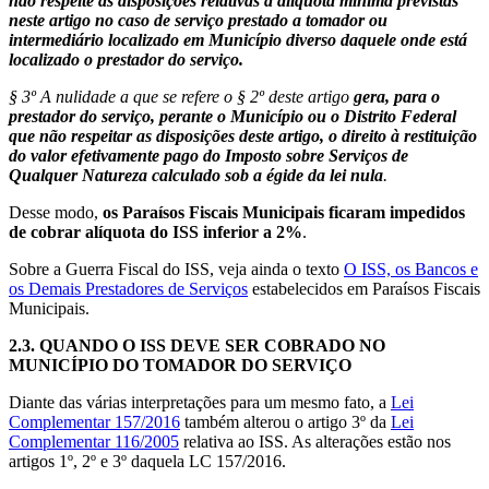
não respeite as disposições relativas à alíquota mínima previstas
neste artigo no caso de serviço prestado a tomador ou
intermediário localizado em Município diverso daquele onde está
localizado o prestador do serviço.
§ 3º A nulidade a que se refere o § 2º deste artigo
gera, para o
prestador do serviço, perante o Município ou o Distrito Federal
que não respeitar as disposições deste artigo, o direito à restituição
do valor efetivamente pago do Imposto sobre Serviços de
Qualquer Natureza calculado sob a égide da lei nula
.
Desse modo,
os Paraísos Fiscais Municipais ficaram impedidos
de cobrar alíquota do ISS inferior a 2%
.
Sobre a Guerra Fiscal do ISS, veja ainda o texto
O ISS, os Bancos e
os Demais Prestadores de Serviços
estabelecidos em Paraísos Fiscais
Municipais.
2.3.
QUANDO O ISS DEVE SER COBRADO NO
MUNICÍPIO DO TOMADOR DO SERVIÇO
Diante das várias interpretações para um mesmo fato, a
Lei
Complementar 157/2016
também alterou o artigo 3º da
Lei
Complementar 116/2005
relativa ao ISS. As alterações estão nos
artigos 1º, 2º e 3º daquela LC 157/2016.