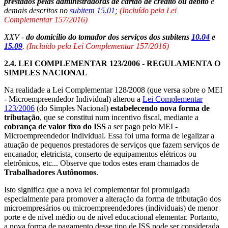
prestados pelas administradoras de cartão de crédito ou débito
e
demais descritos no
subitem 15.01
;
(Incluído pela Lei
Complementar 157/2016)
XXV -
do domicílio do tomador dos serviços dos subitens
10.04
e
15.09
.
(Incluído pela Lei Complementar 157/2016)
2.4.
LEI COMPLEMENTAR 123/2006 - REGULAMENTA O
SIMPLES NACIONAL
Na realidade a Lei Complementar 128/2008 (que versa sobre o MEI
- Microempreendedor Individual) alterou a
Lei Complementar
123/2006
(do Simples Nacional)
estabelecendo nova forma de
tributação
, que se constitui num incentivo fiscal, mediante a
cobrança de valor fixo do ISS
a ser pago pelo MEI -
Microempreendedor Individual. Essa foi uma forma de legalizar a
atuação de pequenos prestadores de serviços que fazem serviços de
encanador, eletricista, conserto de equipamentos elétricos ou
eletrônicos, etc... Observe que todos estes eram chamados de
Trabalhadores Autônomos
.
Isto significa que a nova lei complementar foi promulgada
especialmente para promover a alteração da forma de tributação dos
microempresários ou microempreendedores (individuais) de menor
porte e de nível médio ou de nível educacional elementar. Portanto,
a nova forma de pagamento desse tipo de ISS pode ser considerada