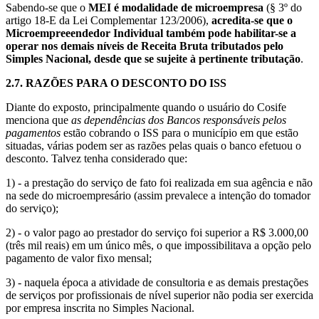
Sabendo-se que o
MEI é modalidade de microempresa
(§ 3º do
artigo 18-E da Lei Complementar 123/2006),
acredita-se que o
Microempreeendedor Individual também pode habilitar-se a
operar nos demais níveis de Receita Bruta tributados pelo
Simples Nacional, desde que se sujeite à pertinente tributação
.
2.7.
RAZÕES PARA O DESCONTO DO ISS
Diante do exposto, principalmente quando o usuário do Cosife
menciona que
as dependências dos Bancos responsáveis pelos
pagamentos
estão cobrando o ISS para o município em que estão
situadas, várias podem ser as razões pelas quais o banco efetuou o
desconto. Talvez tenha considerado que:
1) - a prestação do serviço de fato foi realizada em sua agência e não
na sede do microempresário (assim prevalece a intenção do tomador
do serviço);
2) - o valor pago ao prestador do serviço foi superior a R$ 3.000,00
(três mil reais) em um único mês, o que impossibilitava a opção pelo
pagamento de valor fixo mensal;
3) - naquela época a atividade de consultoria e as demais prestações
de serviços por profissionais de nível superior não podia ser exercida
por empresa inscrita no Simples Nacional.