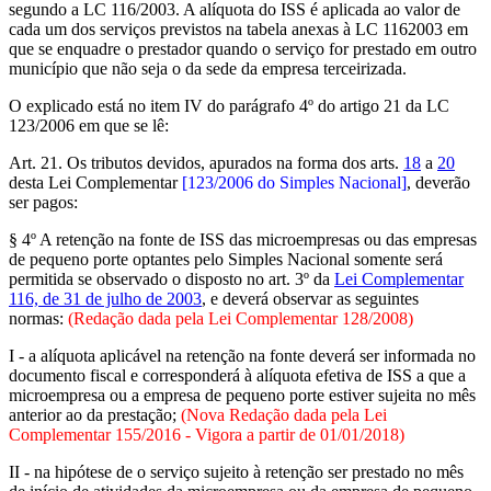
segundo a LC 116/2003. A alíquota do ISS é aplicada ao valor de
cada um dos serviços previstos na tabela anexas à LC 1162003 em
que se enquadre o prestador quando o serviço for prestado em outro
município que não seja o da sede da empresa terceirizada.
O explicado está no item IV do parágrafo 4º do artigo 21 da LC
123/2006 em que se lê:
Art. 21. Os tributos devidos, apurados na forma dos arts.
18
a
20
desta Lei Complementar
[123/2006 do Simples Nacional]
, deverão
ser pagos:
§ 4º A retenção na fonte de ISS das microempresas ou das empresas
de pequeno porte optantes pelo Simples Nacional somente será
permitida se observado o disposto no art. 3º da
Lei Complementar
116, de 31 de julho de 2003
, e deverá observar as seguintes
normas:
(Redação dada pela Lei Complementar 128/2008)
I - a alíquota aplicável na retenção na fonte deverá ser informada no
documento fiscal e corresponderá à alíquota efetiva de ISS a que a
microempresa ou a empresa de pequeno porte estiver sujeita no mês
anterior ao da prestação;
(Nova Redação dada pela Lei
Complementar 155/2016 - Vigora a partir de 01/01/2018)
II - na hipótese de o serviço sujeito à retenção ser prestado no mês