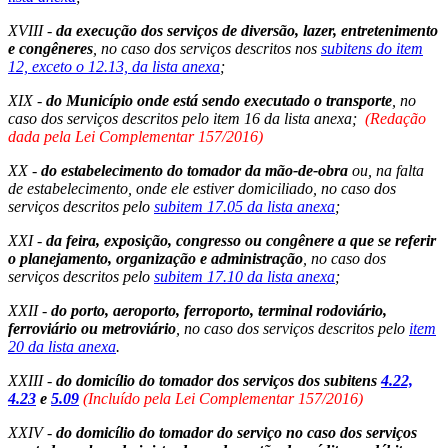
XVIII -
da execução dos serviços de diversão, lazer, entretenimento
e congêneres
, no caso dos serviços descritos nos
subitens do item
12, exceto o 12.13, da lista anexa
;
XIX -
do Município onde está sendo executado o transporte
, no
caso dos serviços descritos pelo item 16 da lista anexa;
(Redação
dada pela Lei Complementar 157/2016)
XX -
do estabelecimento do tomador da mão-de-obra
ou, na falta
de estabelecimento, onde ele estiver domiciliado, no caso dos
serviços descritos pelo
subitem 17.05 da lista anexa
;
XXI -
da feira, exposição, congresso ou congênere a que se referir
o planejamento, organização e administração
, no caso dos
serviços descritos pelo
subitem 17.10 da lista anexa
;
XXII -
do porto, aeroporto, ferroporto, terminal rodoviário,
ferroviário ou metroviário
, no caso dos serviços descritos pelo
item
20 da lista anexa
.
XXIII -
do domicílio do tomador dos serviços dos subitens
4.22,
4.23
e
5.09
(Incluído pela Lei Complementar 157/2016)
XXIV -
do domicílio do tomador do serviço no caso dos serviços