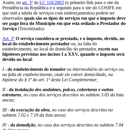
Assim, no
art. 3º
da
LC 116/2003
(o primeiro link para o site da
Presidência da República e o segundo para o site do COSIFE em
que está a tabela de serviços com endereçamentos) podem ser
observados
quais são os tipos de serviços em que o imposto deve
ser pago fora do Município em que está sediado o Prestador do
Serviço
(Terceirizado):
Art. 3º
O serviço considera-se prestado, e o imposto, devido, no
local do estabelecimento prestador
ou, na falta do
estabelecimento, no local do domicílio do prestador,
exceto nas
hipóteses previstas nos incisos I a XXV, quando o imposto será
devido no local
:
I -
do estabelecimento do tomador
ou intermediário do serviço ou,
na falta de estabelecimento, onde ele estiver domiciliado, na
hipótese do § 1º do art. 1º desta Lei Complementar;
II -
da instalação dos andaimes, palcos, coberturas e outras
estruturas
, no caso dos serviços descritos no subitem 3.05 da lista
anexa;
III -
da execução da obra
, no caso dos serviços descritos no
subitem 7.02 e 7.19 da lista anexa;
IV -
da demolição
, no caso dos serviços descritos no subitem 7.04