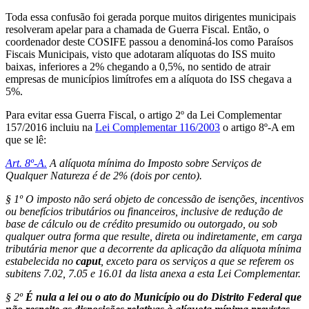
Toda essa confusão foi gerada porque muitos dirigentes municipais
resolveram apelar para a chamada de Guerra Fiscal. Então, o
coordenador deste COSIFE passou a denominá-los como Paraísos
Fiscais Municipais, visto que adotaram alíquotas do ISS muito
baixas, inferiores a 2% chegando a 0,5%, no sentido de atrair
empresas de municípios limítrofes em a alíquota do ISS chegava a
5%.
Para evitar essa Guerra Fiscal, o artigo 2º da Lei Complementar
157/2016 incluiu na
Lei Complementar 116/2003
o artigo 8º-A em
que se lê:
Art. 8º-A.
A alíquota mínima do Imposto sobre Serviços de
Qualquer Natureza é de 2% (dois por cento).
§ 1º O imposto não será objeto de concessão de isenções, incentivos
ou benefícios tributários ou financeiros, inclusive de redução de
base de cálculo ou de crédito presumido ou outorgado, ou sob
qualquer outra forma que resulte, direta ou indiretamente, em carga
tributária menor que a decorrente da aplicação da alíquota mínima
estabelecida no
caput
, exceto para os serviços a que se referem os
subitens 7.02, 7.05 e 16.01 da lista anexa a esta Lei Complementar.
§ 2º
É nula a lei ou o ato do Município ou do Distrito Federal que