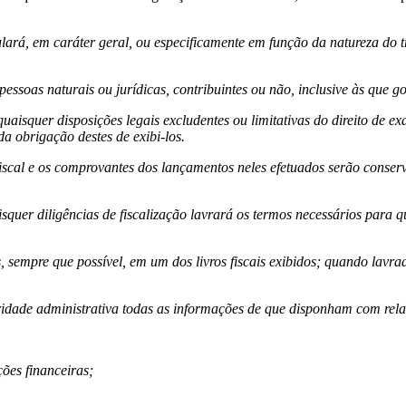
gulará, em caráter geral, ou especificamente em função da natureza do 
s pessoas naturais ou jurídicas, contribuintes ou não, inclusive às que 
 quaisquer disposições legais excludentes ou limitativas do direito de e
da obrigação destes de exibi-los.
fiscal e os comprovantes dos lançamentos neles efetuados serão conserv
isquer diligências de fiscalização lavrará os termos necessários para 
, sempre que possível, em um dos livros fiscais exibidos; quando lavrad
oridade administrativa todas as informações de que disponham com relaç
ções financeiras;