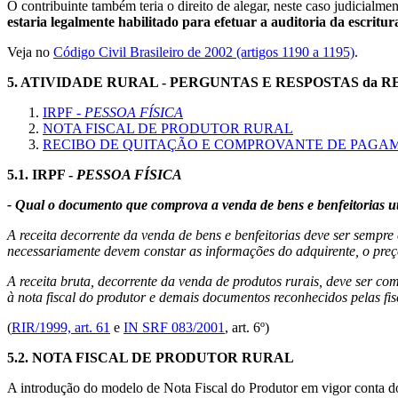
O contribuinte também teria o direito de alegar, neste caso judicialm
estaria legalmente habilitado para efetuar a auditoria da escritur
Veja no
Código Civil Brasileiro de 2002 (artigos 1190 a 1195)
.
5.
ATIVIDADE RURAL - PERGUNTAS E RESPOSTAS da R
IRPF -
PESSOA FÍSICA
NOTA FISCAL DE PRODUTOR RURAL
RECIBO DE QUITAÇÃO E COMPROVANTE DE PAGA
5.1.
IRPF -
PESSOA FÍSICA
- Qual o documento que comprova a venda de bens e benfeitorias uti
A receita decorrente da venda de bens e benfeitorias deve ser sempr
necessariamente devem constar as informações do adquirente, o preç
A receita bruta, decorrente da venda de produtos rurais, deve ser co
à nota fiscal do produtor e demais documentos reconhecidos pelas fis
(
RIR/1999, art. 61
e
IN SRF 083/2001
, art. 6º)
5.2.
NOTA FISCAL DE PRODUTOR RURAL
A introdução do modelo de Nota Fiscal do Produtor em vigor conta d