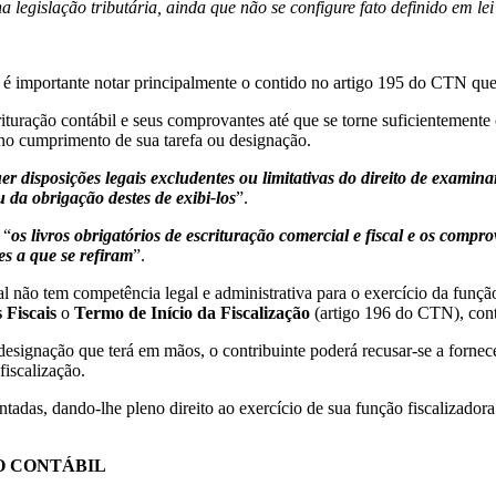
a legislação tributária, ainda que não se configure fato definido em l
é importante notar principalmente o contido no artigo 195 do CTN que se
scrituração contábil e seus comprovantes até que se torne suficientement
pleno cumprimento de sua tarefa ou designação.
r disposições legais excludentes ou limitativas do direito de examinar
u da obrigação destes de exibi-los
”.
 “
os livros obrigatórios de escrituração comercial e fiscal e os comp
es a que se refiram
”.
o fiscal não tem competência legal e administrativa para o exercíci
 Fiscais
o
Termo de Início da Fiscalização
(artigo 196 do CTN), cont
 designação que terá em mãos, o contribuinte poderá recusar-se a fornec
fiscalização.
amentadas, dando-lhe pleno direito ao exercício de sua função fisca
LO CONTÁBIL