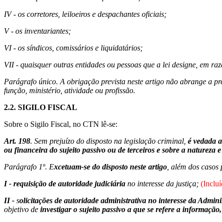
IV - os corretores, leiloeiros e despachantes oficiais;
V - os inventariantes;
VI - os síndicos, comissários e liquidatários;
VII - quaisquer outras entidades ou pessoas que a lei designe, em razã
Parágrafo único. A obrigação prevista neste artigo não abrange a pr
função, ministério, atividade ou profissão.
2.2.
SIGILO FISCAL
Sobre o Sigilo Fiscal, no CTN lê-se:
Art. 198
. Sem prejuízo do disposto na legislação criminal,
é vedada a
ou financeira do sujeito passivo ou de terceiros e sobre a natureza 
Parágrafo 1º. E
xcetuam-se do disposto neste artigo
, além dos casos 
I -
requisição de autoridade judiciária
no interesse da justiça;
(Incluí
II -
s
olicitações de autoridade administrativa no interesse da Admin
objetivo de
investigar o sujeito passivo a que se refere a informação