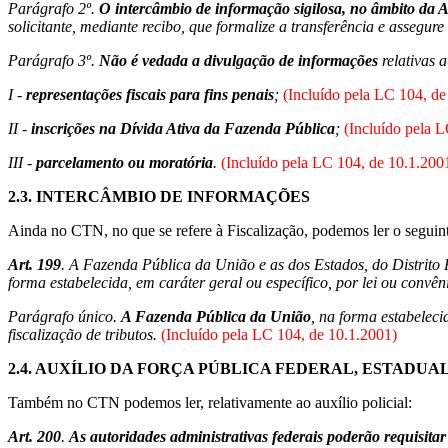
Parágrafo 2º.
O intercâmbio de informação sigilosa, no âmbito da 
solicitante, mediante recibo, que formalize a transferência e assegure
Parágrafo 3º.
Não é vedada a divulgação de informações
relativas a
I -
representações fiscais para fins penais
;
(Incluído pela LC 104, de
II -
inscrições na Dívida Ativa da Fazenda Pública
;
(Incluído pela L
III -
parcelamento ou moratória
.
(Incluído pela LC 104, de 10.1.200
2.3.
INTERCÂMBIO DE INFORMAÇÕES
Ainda no CTN, no que se refere à Fiscalização, podemos ler o seguin
Art. 199
. A Fazenda Pública da União e as dos Estados, do Distrito
forma estabelecida, em caráter geral ou específico, por lei ou convên
Parágrafo único.
A Fazenda Pública da União
, na forma estabelec
fiscalização de tributos.
(Incluído pela LC 104, de 10.1.2001)
2.4.
AUXÍLIO DA FORÇA PÚBLICA FEDERAL, ESTADUAL
Também no CTN podemos ler, relativamente ao auxílio policial:
Art. 200
.
As autoridades administrativas federais poderão requisitar