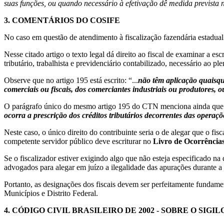
suas funções, ou quando necessário à efetivação dê medida prevista n
3.
COMENTÁRIOS DO COSIFE
No caso em questão de atendimento à fiscalização fazendária estadual 
Nesse citado artigo o texto legal dá direito ao fiscal de examinar a e
tributário, trabalhista e previdenciário contabilizado, necessário ao 
Observe que no artigo 195 está escrito: “...
não têm aplicação quaisque
comerciais ou fiscais, dos comerciantes industriais ou produtores, o
O parágrafo único do mesmo artigo 195 do CTN menciona ainda que
ocorra a prescrição dos créditos tributários decorrentes das operaçõ
Neste caso, o único direito do contribuinte seria o de alegar que 
competente servidor público deve escriturar no
Livro de Ocorrências
Se o fiscalizador estiver exigindo algo que não esteja especificado na
advogados para alegar em juízo a ilegalidade das apurações durante a 
Portanto, as designações dos fiscais devem ser perfeitamente fund
Municípios e Distrito Federal.
4.
CÓDIGO CIVIL BRASILEIRO DE 2002 - SOBRE O SIGI