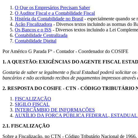
O Que os Empresários Precisam Saber
O Auditor Fiscal e a Contabilidade Fiscal
História da Contabilidade no Brasil
- especialmente quando se r
Ação Fiscalizadora
- Diversos textos incluindo as normas do Ba
Os Bancos e o ISS
- Diversos textos incluindo a Lei Compleme
Contabilidade Centralizada
Contabilidade Digital
Por Américo G Parada Fº - Contador - Coordenador do COSIFE
1.
A QUESTÃO: EXIGÊNCIAS DO AGENTE FISCAL ESTA
Gostaria de saber se legalmente o fiscal Estadual poderá solicitar 
bancários e não aceitando recibos de pagamentos impressos através 
2.
RESPOSTA DO COSIFE - CTN - CÓDIGO TRIBUTÁRIO
FISCALIZAÇÃO
SIGILO FISCAL
INTERCÂMBIO DE INFORMAÇÕES
AUXÍLIO DA FORÇA PÚBLICA FEDERAL, ESTADUAL
2.1.
FISCALIZAÇÃO
Sobre a Fiscalização, no CTN - Código Tributário Nacional de 1966, em