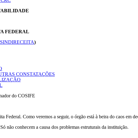
 CRC
TABILIDADE
TA FEDERAL
SINDIRECEITA
)
O
OUTRAS CONSTATAÇÕES
ALIZAÇÃO
L
enador do COSIFE
ita Federal. Como veremos a seguir, o órgão está à beira do caos em d
 Só não conhecem a causa dos problemas estruturais da instituição.