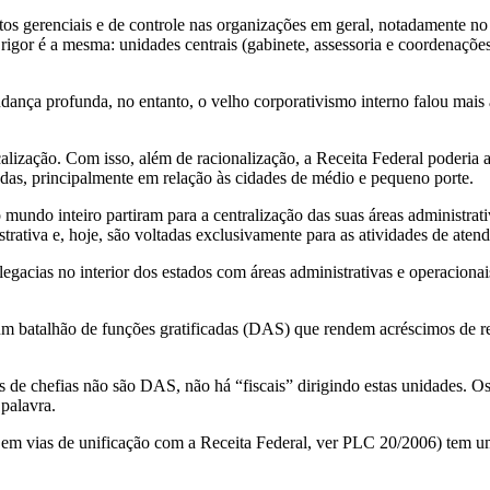
os gerenciais e de controle nas organizações em geral, notadamente no
rigor é a mesma: unidades centrais (gabinete, assessoria e coordenações 
nça profunda, no entanto, o velho corporativismo interno falou mais al
calização. Com isso, além de racionalização, a Receita Federal poderia 
das, principalmente em relação às cidades de médio e pequeno porte.
mundo inteiro partiram para a centralização das suas áreas administrati
ativa e, hoje, são voltadas exclusivamente para as atividades de atend
legacias no interior dos estados com áreas administrativas e operacion
e um batalhão de funções gratificadas (DAS) que rendem acréscimos de 
 de chefias não são DAS, não há “fiscais” dirigindo estas unidades. Os 
 palavra.
stá em vias de unificação com a Receita Federal, ver PLC 20/2006) tem 