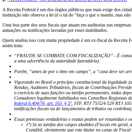
A Receita Federal é um dos órgãos públicos que mais exige dos cidadão
instituição não observa a lei (é o tal do “faça o que o mando, mas não
Uma boa parte dos seus fiscais que atuam em auditorias nas empresas n
autuações ou notificações lavradas por esses inabilitados.
Quem analisa isso com muita propriedade é um ex-fiscal da Receita Fe
assim trata:
“FRAUDE SE COMBATE COM FISCALIZAÇÃO” - É comum lermos em
a uma advertência da autoridade fazendária).
Porém, “antes de por o time em campo”, a “casa deve ser arru
Vigorando no Brasil o princípio constitucional da legalidade (
Rendas, Auditores Tributários, fiscais de Contribuições Previde
o exercício de suas funções ou tarefas permanentes, todas depe
Contadores legalmente habilitados nos Conselhos Regionais 
federal 6.404/76, art. 163, § 5º
, STF, RTJ 75/524-529 RTJ 105/1
notificações fiscais ou de lançamentos de tributos ou contribui
Essas premissas verdadeiras e exatas podem ser resumidas e ex
1º) Se as tarefas dos cargos aludidos (Fiscais em geral, 
Contábil, obviamente que este titular no cargo de Fiscal