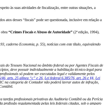
ito às suas atividades de fiscalização, entre outras situações, a
os atos desses “fiscais” pode ser questionada, inclusive em relação a
a obra
“Crimes Fiscais e Abuso de Autoridade”
(2ª edição, 1994),
derno Economia, p. 55), notícias com este título, equivalendo
iscais do Tesouro Nacional no âmbito federal ou por Agentes Fiscais de
cípios, deve possuir individualmente a habilitação técnico-legal para
 profissionais só podem ser executadas legal e validamente pelos
5/46, arts. 25 alínea “c” e 26
,
Lei federal 6.385/76, art. 26 e §§
,
Lei
RC na categoria de Contador não poderá lavrar autos de infração,
Contábil.
a tarefas profissionais privativas da Auditoria Contábil ou da Perícia
da profissão regulamentada pelas leis federais citadas, sob o amparo