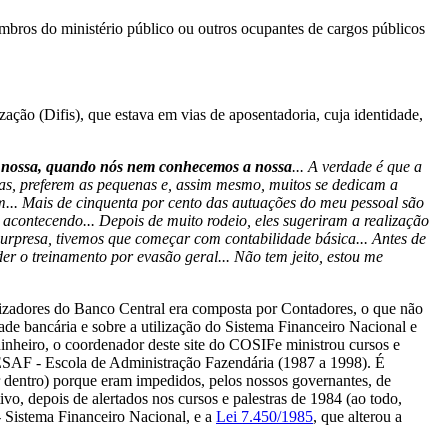
embros do ministério público ou outros ocupantes de cargos públicos
ação (Difis), que estava em vias de aposentadoria, cuja identidade,
 a nossa, quando nós nem conhecemos a nossa
... A verdade é que a
esas, preferem as pequenas e, assim mesmo, muitos se dedicam a
m... Mais de cinquenta por cento das autuações do meu pessoal são
acontecendo... Depois de muito rodeio, eles sugeriram a realização
surpresa, tivemos que começar com contabilidade básica... Antes de
r o treinamento por evasão geral... Não tem jeito, estou me
calizadores do Banco Central era composta por Contadores, o que não
de bancária e sobre a utilização do Sistema Financeiro Nacional e
 dinheiro, o coordenador deste site do COSIFe ministrou cursos e
 ESAF - Escola de Administração Fazendária (1987 a 1998). É
or dentro) porque eram impedidos, pelos nossos governantes, de
ivo, depois de alertados nos cursos e palestras de 1984 (ao todo,
- Sistema Financeiro Nacional, e a
Lei 7.450/1985
, que alterou a