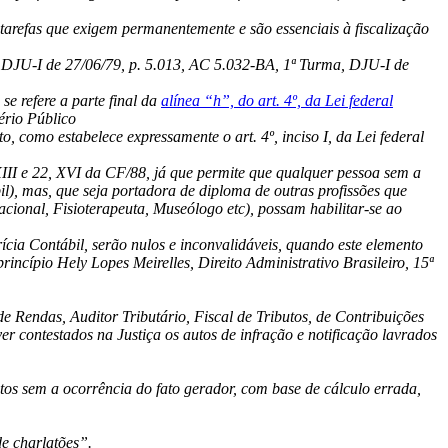
tarefas que exigem permanentemente e são essenciais à fiscalização
, DJU-I de 27/06/79, p. 5.013, AC 5.032-BA, 1ª Turma, DJU-I de
se refere a parte final da
alínea “h”, do art. 4º, da Lei federal
ério Público
, como estabelece expressamente o art. 4º, inciso I, da Lei federal
, XIII e 22, XVI da CF/88, já que permite que qualquer pessoa sem a
il), mas, que seja portadora de diploma de outras profissões que
ional, Fisioterapeuta, Museólogo etc), possam habilitar-se ao
ícia Contábil, serão nulos e inconvalidáveis, quando este elemento
rincípio Hely Lopes Meirelles, Direito Administrativo Brasileiro, 15ª
 Rendas, Auditor Tributário, Fiscal de Tributos, de Contribuições
er contestados na Justiça os autos de infração e notificação lavrados
os sem a ocorrência do fato gerador, com base de cálculo errada,
de charlatões”.