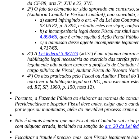
da CF/88, arts 5º, XIII e 22, XVI.
2º) O fato do elemento ter sido aprovado em concurso, s
(Auditoria Contábil e Perícia Contábil), não convalida, 
a) estará infringindo o art. 47 da Lei das Contr
03.06.82, p. 5.394, acórdão estes em vigor, conf
b) a incompetência legal desse Fiscal constitui si
4.898/65
, que é crime sujeito à Ação Penal Públi
c) a admissão desse agente incompetente legalment
4.717/65.
3º) A
Lei federal 5.987/73
(art.3º)
é um diploma imoral e 
habilitação legal necessária ao exercício das tarefas pr
legalmente não podem exercer a profissão de Contador (
cargo público de Fiscal, Auditor Fiscal do Tesouro Naci
4º) Os atos praticados pelo Fiscal ou Auditor Fiscal do
não tiver a habilitação legal no CRC, para executar este
ed. RT, SP, 1990, p. 150, nota 12).
Portanto, a Fazenda Pública ao elaborar as normas do concurso
Previdenciárias e Inspetor Fiscal deve antes, exigir que o can
por leigos ou inabilitados, além do inevitável processo crime 
Não é demais lembrar que um Fiscal não Contador vai criar pr
com alíquota errada, incidindo na sanção do
art. 20 da Lei fe
Fiscalizar a fraude é preciso, mas, com Fiscais legalmente habil