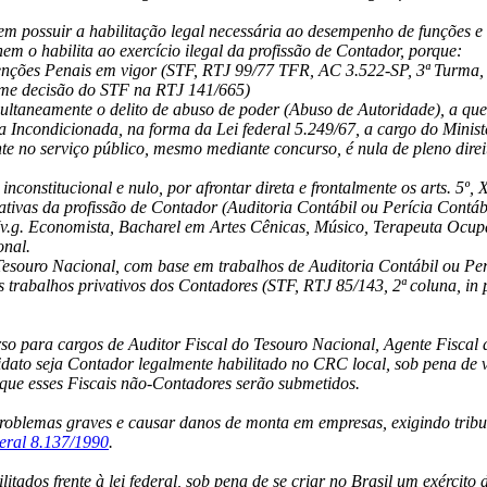
em possuir a habilitação legal necessária ao desempenho de funções e 
nem o habilita ao exercício ilegal da profissão de Contador, porque:
avenções Penais em vigor (STF, RTJ 99/77 TFR, AC 3.522-SP, 3ª Turma
orme decisão do STF na RTJ 141/665)
multaneamente o delito de abuso de poder (Abuso de Autoridade), a que 
ca Incondicionada, na forma da Lei federal 5.249/67, a cargo do Minist
e no serviço público, mesmo mediante concurso, é nula de pleno direito
inconstitucional e nulo, por afrontar direta e frontalmente os arts. 5º
ivativas da profissão de Contador (Auditoria Contábil ou Perícia Contáb
v.g. Economista, Bacharel em Artes Cênicas, Músico, Terapeuta Ocupac
onal.
 Tesouro Nacional, com base em trabalhos de Auditoria Contábil ou Per
s trabalhos privativos dos Contadores (STF, RTJ 85/143, 2ª coluna, in p
 para cargos de Auditor Fiscal do Tesouro Nacional, Agente Fiscal de
didato seja Contador legalmente habilitado no CRC local, sob pena de v
a que esses Fiscais não-Contadores serão submetidos.
oblemas graves e causar danos de monta em empresas, exigindo tribut
deral 8.137/1990
.
itados frente à lei federal, sob pena de se criar no Brasil um exército 