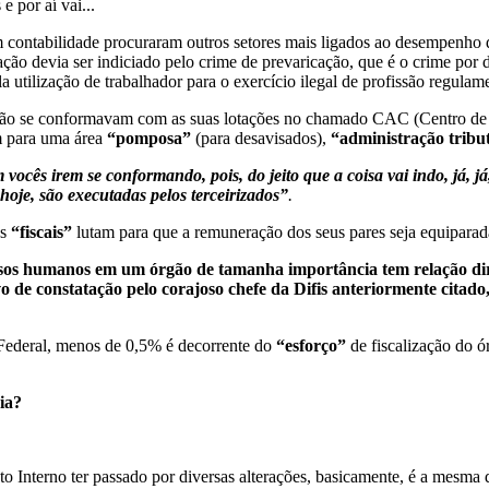
 por aí vai...
 contabilidade procuraram outros setores mais ligados ao desempenho da
ção devia ser indiciado pelo crime de prevaricação, que é o crime por de
 utilização de trabalhador para o exercício ilegal de profissão regulam
ão se conformavam com as suas lotações no chamado CAC (Centro de At
m para uma área
“pomposa”
(para desavisados),
“administração tribu
 vocês irem se conformando, pois, do jeito que a coisa vai indo, já, 
hoje, são executadas pelos terceirizados”
.
es
“fiscais”
lutam para que a remuneração dos seus pares seja equiparad
rsos humanos em um órgão de tamanha importância tem relação diret
 de constatação pelo corajoso chefe da Difis anteriormente citado
 Federal, menos de 0,5% é decorrente do
“esforço”
de fiscalização do ó
ia?
o Interno ter passado por diversas alterações, basicamente, é a mesma de