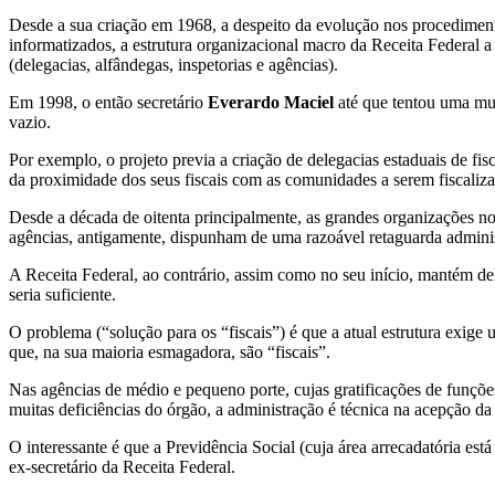
Desde a sua criação em 1968, a despeito da evolução nos procediment
informatizados, a estrutura organizacional macro da Receita Federal a 
(delegacias, alfândegas, inspetorias e agências).
Em 1998, o então secretário
Everardo Maciel
até que tentou uma muda
vazio.
Por exemplo, o projeto previa a criação de delegacias estaduais de fis
da proximidade dos seus fiscais com as comunidades a serem fiscaliza
Desde a década de oitenta principalmente, as grandes organizações no 
agências, antigamente, dispunham de uma razoável retaguarda administr
A Receita Federal, ao contrário, assim como no seu início, mantém de
seria suficiente.
O problema (“solução para os “fiscais”) é que a atual estrutura exig
que, na sua maioria esmagadora, são “fiscais”.
Nas agências de médio e pequeno porte, cujas gratificações de funções
muitas deficiências do órgão, a administração é técnica na acepção da
O interessante é que a Previdência Social (cuja área arrecadatória e
ex-secretário da Receita Federal.