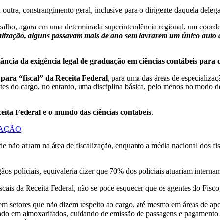
outra, constrangimento geral, inclusive para o dirigente daquela delega
balho, agora em uma determinada superintendência regional, um coorde
iscalização, alguns passavam mais de ano sem lavrarem um único auto 
ncia da exigência legal de graduação em ciências contábeis para os
para “fiscal” da Receita Federal
, para uma das áreas de especializaç
antes do cargo, no entanto, uma disciplina básica, pelo menos no modo 
ceita Federal e o mundo das ciências contábeis
.
ZAÇÃO
e não atuam na área de fiscalização, enquanto a média nacional dos fis
gãos policiais, equivaleria dizer que 70% dos policiais atuariam interna
fiscais da Receita Federal, não se pode esquecer que os agentes do Fis
 em setores que não dizem respeito ao cargo, até mesmo em áreas de apo
do em almoxarifados, cuidando de emissão de passagens e pagamento de