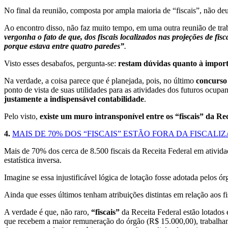
No final da reunião, composta por ampla maioria de “fiscais”, não deu 
Ao encontro disso, não faz muito tempo, em uma outra reunião de tra
vergonha o fato de que, dos fiscais localizados nas projeções de f
porque estava entre quatro paredes”
.
Visto esses desabafos, pergunta-se:
restam dúvidas quanto à importâ
Na verdade, a coisa parece que é planejada, pois, no último
concurso 
ponto de vista de suas utilidades para as atividades dos futuros ocup
justamente a indispensável contabilidade
.
Pelo visto,
existe um muro intransponível entre os “fiscais” da Re
4.
MAIS DE 70% DOS “FISCAIS” ESTÃO FORA DA FISCALI
Mais de 70% dos cerca de 8.500 fiscais da Receita Federal em atividad
estatística inversa.
Imagine se essa injustificável lógica de lotação fosse adotada pelos ór
Ainda que esses últimos tenham atribuições distintas em relação aos 
A verdade é que, não raro,
“fiscais”
da Receita Federal estão lotados
que recebem a maior remuneração do órgão (R$ 15.000,00), trabalhan