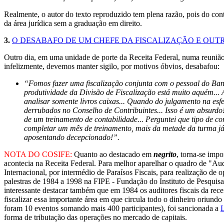
Realmente, o autor do texto reproduzido tem plena razão, pois do con
da área jurídica sem a graduação em direito.
3.
O DESABAFO DE UM CHEFE DA FISCALIZAÇÃO E OUT
Outro dia, em uma unidade de porte da Receita Federal, numa reunião d
infelizmente, devemos manter sigilo, por motivos óbvios, desabafou:
“Fomos fazer uma fiscalização conjunta com o pessoal do Ban
produtividade da Divisão de Fiscalização está muito aquém... 
analisar somente livros caixas... Quando do julgamento na es
derrubados no Conselho de Contribuintes... Isso é um absurdo!
de um treinamento de contabilidade... Perguntei que tipo de c
completar um mês de treinamento, mais da metade da turma já t
aposentando decepcionado!”.
NOTA DO COSIFE:
Quanto ao destacado em
negrito
, torna-se imp
acontecia na Receita Federal. Para melhor aparelhar o quadro de "Aud
Internacional, por intermédio de Paraísos Fiscais, para realização de 
palestras de 1984 a 1998 na FIPE - Fundação do Instituto de Pesqui
interessante destacar também que em 1984 os auditores fiscais da rec
fiscalizar essa importante área em que circula todo o dinheiro oriundo
foram 10 eventos somando mais 400 participantes), foi sancionada a
L
forma de tributação das operações no mercado de capitais.