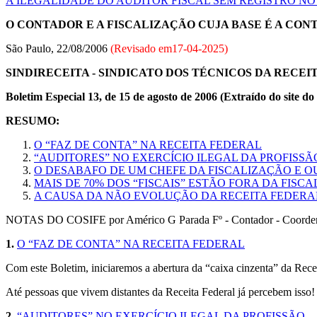
A ILEGALIDADE DO AUDITOR FISCAL SEM REGISTRO NO
O CONTADOR E A FISCALIZAÇÃO CUJA BASE É A CON
São Paulo, 22/08/2006
(Revisado em
17-04-2025
)
SINDIRECEITA - SINDICATO DOS TÉCNICOS DA RECEI
Boletim Especial 13, de 15 de agosto de 2006 (Extraído do site do
RESUMO:
O “FAZ DE CONTA” NA RECEITA FEDERAL
“AUDITORES” NO EXERCÍCIO ILEGAL DA PROFISSÃ
O DESABAFO DE UM CHEFE DA FISCALIZAÇÃO E 
MAIS DE 70% DOS “FISCAIS” ESTÃO FORA DA FISC
A CAUSA DA NÃO EVOLUÇÃO DA RECEITA FEDERA
NOTAS DO COSIFE por Américo G Parada Fº - Contador - Coord
1.
O “FAZ DE CONTA” NA RECEITA FEDERAL
Com este Boletim, iniciaremos a abertura da “caixa cinzenta” da Rece
Até pessoas que vivem distantes da Receita Federal já percebem isso!
2.
“AUDITORES” NO EXERCÍCIO ILEGAL DA PROFISSÃO