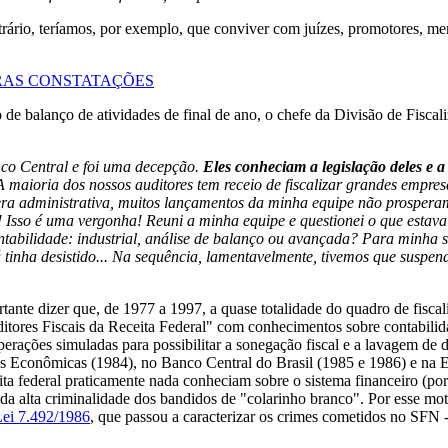
trário, teríamos, por exemplo, que conviver com juízes, promotores, m
RAS CONSTATAÇÕES
e balanço de atividades de final de ano, o chefe da Divisão de Fiscaliz
co Central e foi uma decepção.
Eles conheciam a legislação deles e
A maioria dos nossos auditores tem receio de fiscalizar grandes empr
fera administrativa, muitos lançamentos da minha equipe não prospera
 Isso é uma vergonha! Reuni a minha equipe e questionei o que estava 
ontabilidade: industrial, análise de balanço ou avançada? Para minha 
inha desistido... Na sequência, lamentavelmente, tivemos que suspende
ortante dizer que, de 1977 a 1997, a quase totalidade do quadro de fis
itores Fiscais da Receita Federal" com conhecimentos sobre contabilida
operações simuladas para possibilitar a sonegação fiscal e a lavagem de
sas Econômicas (1984), no Banco Central do Brasil (1985 e 1986) e na
eita federal praticamente nada conheciam sobre o sistema financeiro (p
 da alta criminalidade dos bandidos de "colarinho branco". Por esse mot
ei 7.492/1986
, que passou a caracterizar os crimes cometidos no SFN 