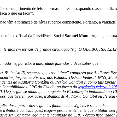
s o cumprimento de leis e normas, entretanto, quando o assunto diz respe
 faça o que eu faço”).
ão têm a formação de nível superior competente. Portanto, a validade d
deral e ex-fiscal da Previdência Social
Samuel Monteiro
, que, em su
 jornais de grande circulação (v.g. O GLOBO, Rio, 12.12.93, ca
mada” e, por isto, a autoridade fazendária deve saber que:
art. 5º, inciso II), segue-se que esse “time” composto por Auditores F
nciárias, Inspetores Fiscais, dos Estados, Distrito Federal, INSS, Muni
ndentes de Auditoria Contábil ou Perícia Contábil e, como tais tarefas
de Contabilidade - CRC do Estado, na forma da
legislação federal 9.29
.118), segue-se ainda que, o agente da Fiscalização inabilitado no C
ções, que tiverem por base, trabalhos de Auditoria Contábil ou Perícia 
plicadas a partir dos seguintes fundamentos lógicos e racionais:
de tributos e contribuições) exigem permanentemente que o titular exerç
 deve ser Contador legalmente habilitado no CRC - órgão fiscalizador 