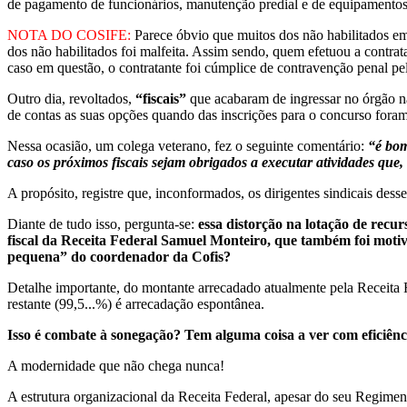
de pagamento de funcionários, manutenção predial e de equipamentos e
NOTA DO COSIFE:
Parece óbvio que muitos dos não habilitados em
dos não habilitados foi malfeita. Assim sendo, quem efetuou a contrata
caso em questão, o contratante foi cúmplice de contravenção penal pela
Outro dia, revoltados,
“fiscais”
que acabaram de ingressar no órgão n
de contas as suas opções quando das inscrições para o concurso fora
Nessa ocasião, um colega veterano, fez o seguinte comentário:
“é bom
caso os próximos fiscais sejam obrigados a executar atividades que, 
A propósito, registre que, inconformados, os dirigentes sindicais dess
Diante de tudo isso, pergunta-se:
essa distorção na lotação de recu
fiscal da Receita Federal Samuel Monteiro, que também foi motivo
pequena” do coordenador da Cofis?
Detalhe importante, do montante arrecadado atualmente pela Receita
restante (99,5...%) é arrecadação espontânea.
Isso é combate à sonegação? Tem alguma coisa a ver com eficiênc
A modernidade que não chega nunca!
A estrutura organizacional da Receita Federal, apesar do seu Regiment