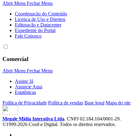
Abrir Menu
Fechar Menu
Coordenação do Conteúdo
Licença de Uso e Direitos
Editoração e Datacenter
Expediente do Portal
Fale Conosco
Comercial
Abrir Menu
Fechar Menu
Assine Já
Anuncie Aqui
Estatísticas
Política de Privacidade
Política de vendas
Base legal
Mapa do site
Megale Mídia Interativa Ltda
. CNPJ 02.184.104/0001-29.
©1999-2026 Cosif-e Digital. Todos os direitos reservados.