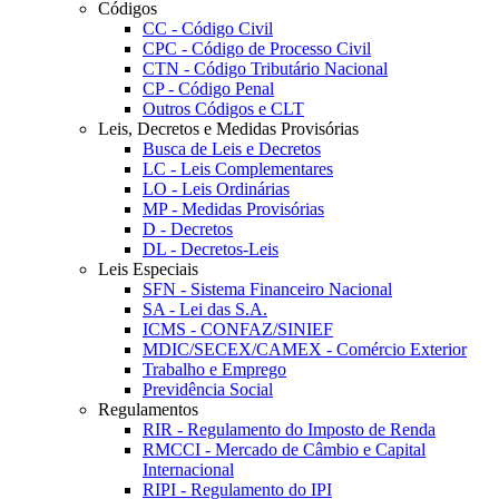
Códigos
CC - Código Civil
CPC - Código de Processo Civil
CTN - Código Tributário Nacional
CP - Código Penal
Outros Códigos e CLT
Leis, Decretos e Medidas Provisórias
Busca de Leis e Decretos
LC - Leis Complementares
LO - Leis Ordinárias
MP - Medidas Provisórias
D - Decretos
DL - Decretos-Leis
Leis Especiais
SFN - Sistema Financeiro Nacional
SA - Lei das S.A.
ICMS - CONFAZ/SINIEF
MDIC/SECEX/CAMEX - Comércio Exterior
Trabalho e Emprego
Previdência Social
Regulamentos
RIR - Regulamento do Imposto de Renda
RMCCI - Mercado de Câmbio e Capital
Internacional
RIPI - Regulamento do IPI