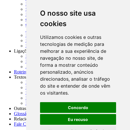
MCR - Manual de Crédito Rural
SISORF - Manual de Organização do SFN
O nosso site usa
MASUP - Manual de Supervisão Bancária
CADOC - Catálogo de Documentos
cookies
CNAE-CONCLA - Classificação Nacional de
Atividades Econômicas
PMF - Cartilhas do BCB
Utilizamos cookies e outras
Manuais Auxiliares do BCB e Cosif-e
tecnologias de medição para
Resenhas Diárias Governamentais
melhorar a sua experiência de
Ligações Externas
Links Úteis
navegação no nosso site, de
Presidência da República
forma a mostrar conteúdo
Agências Nacionais Reguladoras
personalizado, anúncios
Roteiros para Estudos
Textos
direcionados, analisar o tráfego
Índice de Textos
do site e entender de onde vêm
Editorial
os visitantes.
Monografias
Na Imprensa
Fórum de Discussão
Concordo
Outras ferramentas
Glossário
Relacionamento
Eu recuso
Fale Conosco