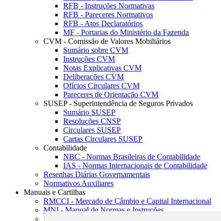
RFB - Instruções Normativas
RFB - Pareceres Normativos
RFB - Atos Declaratórios
MF - Portarias do Ministério da Fazenda
CVM - Comissão de Valores Mobiliários
Sumário sobre CVM
Instruções CVM
Notas Explicativas CVM
Deliberações CVM
Ofícios Circulares CVM
Pareceres de Orientação CVM
SUSEP - Superintendência de Seguros Privados
Sumário SUSEP
Resoluções CNSP
Circulares SUSEP
Cartas Circulares SUSEP
Contabilidade
NBC - Normas Brasileiras de Contabilidade
IAS - Normas Internacionais de Contabilidade
Resenhas Diárias Governamentais
Normativos Auxiliares
Manuais e Cartilhas
RMCCI - Mercado de Câmbio e Capital Internacional
MNI - Manual de Normas e Instruções
MTVM - Manual de Títulos e Valores Mobiliários