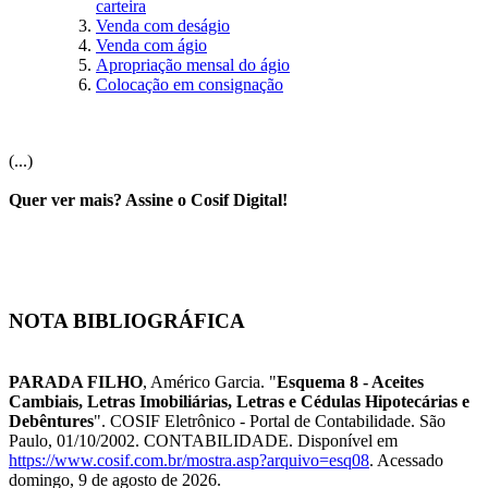
carteira
Venda com deságio
Venda com ágio
Apropriação mensal do ágio
Colocação em consignação
(...)
Quer ver mais? Assine o Cosif Digital!
NOTA BIBLIOGRÁFICA
PARADA FILHO
, Américo Garcia. "
Esquema 8 - Aceites
Cambiais, Letras Imobiliárias, Letras e Cédulas Hipotecárias e
Debêntures
". COSIF Eletrônico - Portal de Contabilidade. São
Paulo, 01/10/2002. CONTABILIDADE. Disponível em
https://www.cosif.com.br/mostra.asp?arquivo=esq08
. Acessado
domingo, 9 de agosto de 2026.