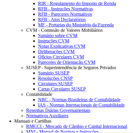
RIR - Regulamento do Imposto de Renda
RFB - Instruções Normativas
RFB - Pareceres Normativos
RFB - Atos Declaratórios
MF - Portarias do Ministério da Fazenda
CVM - Comissão de Valores Mobiliários
Sumário sobre CVM
Instruções CVM
Notas Explicativas CVM
Deliberações CVM
Ofícios Circulares CVM
Pareceres de Orientação CVM
SUSEP - Superintendência de Seguros Privados
Sumário SUSEP
Resoluções CNSP
Circulares SUSEP
Cartas Circulares SUSEP
Contabilidade
NBC - Normas Brasileiras de Contabilidade
IAS - Normas Internacionais de Contabilidade
Resenhas Diárias Governamentais
Normativos Auxiliares
Manuais e Cartilhas
RMCCI - Mercado de Câmbio e Capital Internacional
MNI - Manual de Normas e Instruções