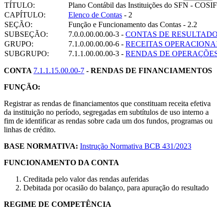
TÍTULO:
Plano Contábil das Instituições do SFN - COSIF
CAPÍTULO:
Elenco de Contas
- 2
SEÇÃO:
Função e Funcionamento das Contas - 2.2
SUBSEÇÃO:
7.0.0.00.00.00-3 -
CONTAS DE RESULTAD
GRUPO:
7.1.0.00.00.00-6 -
RECEITAS OPERACIONA
SUBGRUPO:
7.1.1.00.00.00-3 -
RENDAS DE OPERAÇÕES
CONTA
7.1.1.15.00.00-7
- RENDAS DE FINANCIAMENTOS
FUNÇÃO:
Registrar as rendas de financiamentos que constituam receita efetiva
da instituição no período, segregadas em subtítulos de uso interno a
fim de identificar as rendas sobre cada um dos fundos, programas ou
linhas de crédito.
BASE NORMATIVA:
Instrução Normativa BCB 431/2023
FUNCIONAMENTO DA CONTA
Creditada pelo valor das rendas auferidas
Debitada por ocasião do balanço, para apuração do resultado
REGIME DE COMPETÊNCIA