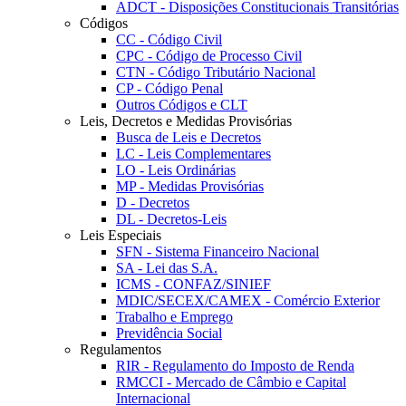
ADCT - Disposições Constitucionais Transitórias
Códigos
CC - Código Civil
CPC - Código de Processo Civil
CTN - Código Tributário Nacional
CP - Código Penal
Outros Códigos e CLT
Leis, Decretos e Medidas Provisórias
Busca de Leis e Decretos
LC - Leis Complementares
LO - Leis Ordinárias
MP - Medidas Provisórias
D - Decretos
DL - Decretos-Leis
Leis Especiais
SFN - Sistema Financeiro Nacional
SA - Lei das S.A.
ICMS - CONFAZ/SINIEF
MDIC/SECEX/CAMEX - Comércio Exterior
Trabalho e Emprego
Previdência Social
Regulamentos
RIR - Regulamento do Imposto de Renda
RMCCI - Mercado de Câmbio e Capital
Internacional