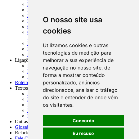
MTVM - Manual de Títulos e Valores Mobiliários
MCR - Manual de Crédito Rural
SISORF - Manual de Organização do SFN
O nosso site usa
MASUP - Manual de Supervisão Bancária
CADOC - Catálogo de Documentos
cookies
CNAE-CONCLA - Classificação Nacional de
Atividades Econômicas
PMF - Cartilhas do BCB
Utilizamos cookies e outras
Manuais Auxiliares do BCB e Cosif-e
tecnologias de medição para
Resenhas Diárias Governamentais
melhorar a sua experiência de
Ligações Externas
Links Úteis
navegação no nosso site, de
Presidência da República
forma a mostrar conteúdo
Agências Nacionais Reguladoras
personalizado, anúncios
Roteiros para Estudos
Textos
direcionados, analisar o tráfego
Índice de Textos
do site e entender de onde vêm
Editorial
os visitantes.
Monografias
Na Imprensa
Fórum de Discussão
Concordo
Outras ferramentas
Glossário
Relacionamento
Eu recuso
Fale Conosco