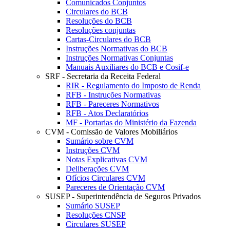
Comunicados Conjuntos
Circulares do BCB
Resoluções do BCB
Resoluções conjuntas
Cartas-Circulares do BCB
Instruções Normativas do BCB
Instruções Normativas Conjuntas
Manuais Auxiliares do BCB e Cosif-e
SRF - Secretaria da Receita Federal
RIR - Regulamento do Imposto de Renda
RFB - Instruções Normativas
RFB - Pareceres Normativos
RFB - Atos Declaratórios
MF - Portarias do Ministério da Fazenda
CVM - Comissão de Valores Mobiliários
Sumário sobre CVM
Instruções CVM
Notas Explicativas CVM
Deliberações CVM
Ofícios Circulares CVM
Pareceres de Orientação CVM
SUSEP - Superintendência de Seguros Privados
Sumário SUSEP
Resoluções CNSP
Circulares SUSEP