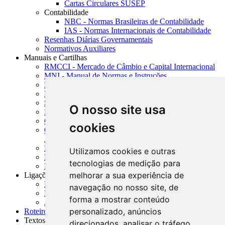
Cartas Circulares SUSEP
Contabilidade
NBC - Normas Brasileiras de Contabilidade
IAS - Normas Internacionais de Contabilidade
Resenhas Diárias Governamentais
Normativos Auxiliares
Manuais e Cartilhas
RMCCI - Mercado de Câmbio e Capital Internacional
MNI - Manual de Normas e Instruções
MTVM - Manual de Títulos e Valores Mobiliários
MCR - Manual de Crédito Rural
SISORF - Manual de Organização do SFN
O nosso site usa
MASUP - Manual de Supervisão Bancária
CADOC - Catálogo de Documentos
cookies
CNAE-CONCLA - Classificação Nacional de
Atividades Econômicas
PMF - Cartilhas do BCB
Utilizamos cookies e outras
Manuais Auxiliares do BCB e Cosif-e
tecnologias de medição para
Resenhas Diárias Governamentais
melhorar a sua experiência de
Ligações Externas
Links Úteis
navegação no nosso site, de
Presidência da República
forma a mostrar conteúdo
Agências Nacionais Reguladoras
personalizado, anúncios
Roteiros para Estudos
Textos
direcionados, analisar o tráfego