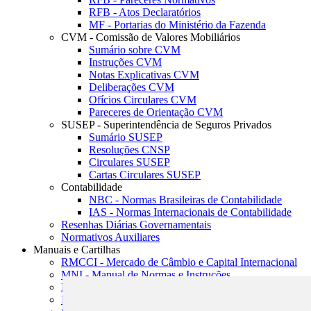
RFB - Atos Declaratórios
MF - Portarias do Ministério da Fazenda
CVM - Comissão de Valores Mobiliários
Sumário sobre CVM
Instruções CVM
Notas Explicativas CVM
Deliberações CVM
Ofícios Circulares CVM
Pareceres de Orientação CVM
SUSEP - Superintendência de Seguros Privados
Sumário SUSEP
Resoluções CNSP
Circulares SUSEP
Cartas Circulares SUSEP
Contabilidade
NBC - Normas Brasileiras de Contabilidade
IAS - Normas Internacionais de Contabilidade
Resenhas Diárias Governamentais
Normativos Auxiliares
Manuais e Cartilhas
RMCCI - Mercado de Câmbio e Capital Internacional
MNI - Manual de Normas e Instruções
MTVM - Manual de Títulos e Valores Mobiliários
MCR - Manual de Crédito Rural