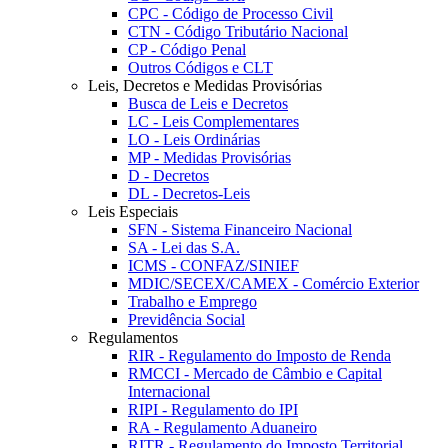
CPC - Código de Processo Civil
CTN - Código Tributário Nacional
CP - Código Penal
Outros Códigos e CLT
Leis, Decretos e Medidas Provisórias
Busca de Leis e Decretos
LC - Leis Complementares
LO - Leis Ordinárias
MP - Medidas Provisórias
D - Decretos
DL - Decretos-Leis
Leis Especiais
SFN - Sistema Financeiro Nacional
SA - Lei das S.A.
ICMS - CONFAZ/SINIEF
MDIC/SECEX/CAMEX - Comércio Exterior
Trabalho e Emprego
Previdência Social
Regulamentos
RIR - Regulamento do Imposto de Renda
RMCCI - Mercado de Câmbio e Capital
Internacional
RIPI - Regulamento do IPI
RA - Regulamento Aduaneiro
RITR - Regulamento do Imposto Territorial