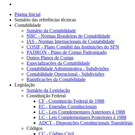
Página Inicial
Sumário das referências técnicas
Contabilidade
Sumário da Contabilidade
NBC - Normas Brasileiras de Contabilidade
IAS - Normas Internacionais de Contabilidade
COSIF - Plano Contábil das Instituições do SFN
PADRON - Plano de Contas Padronizado
Outros Planos de Contas
Especializações da Contabilidade
Contabilidade Administrativa - Subdivisões
Contabilidade Operacional - Subdivisões
Ramificações da Contabilidade
Legislação
Sumário da Legislação
Constituição Federal
CF - Constituição Federal de 1988
EC - Emendas Constitucionais
LC - Leis Complementares Anteriores à 1988
LC - Leis Complementares Posteriores à 1988
ADCT - Disposições Constitucionais Transitórias
Códigos
CC - Código Civil