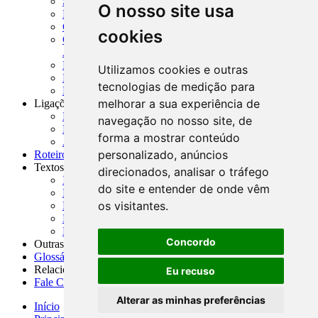
SISORF - Manual de Organização do SFN
O nosso site usa
MASUP - Manual de Supervisão Bancária
CADOC - Catálogo de Documentos
cookies
CNAE-CONCLA - Classificação Nacional de
Atividades Econômicas
PMF - Cartilhas do BCB
Utilizamos cookies e outras
Manuais Auxiliares do BCB e Cosif-e
tecnologias de medição para
Resenhas Diárias Governamentais
melhorar a sua experiência de
Ligações Externas
Links Úteis
navegação no nosso site, de
Presidência da República
forma a mostrar conteúdo
Agências Nacionais Reguladoras
personalizado, anúncios
Roteiros para Estudos
Textos
direcionados, analisar o tráfego
Índice de Textos
do site e entender de onde vêm
Editorial
os visitantes.
Monografias
Na Imprensa
Fórum de Discussão
Concordo
Outras ferramentas
Glossário
Relacionamento
Eu recuso
Fale Conosco
Alterar as minhas preferências
Início