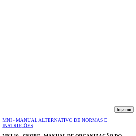
Imprimir
MNI - MANUAL ALTERNATIVO DE NORMAS E
INSTRUÇÕES
MNI 10 - SISORF - MANUAL DE ORGANIZAÇÃO DO