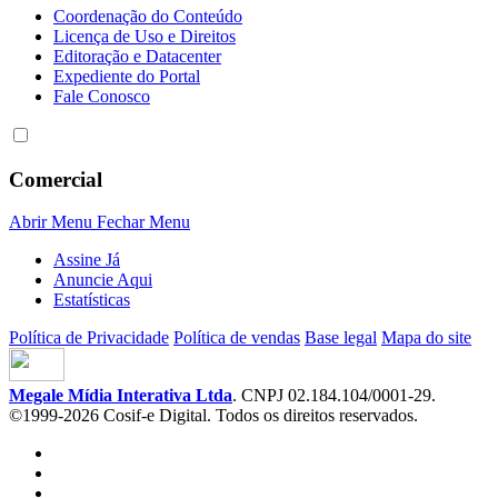
Coordenação do Conteúdo
Licença de Uso e Direitos
Editoração e Datacenter
Expediente do Portal
Fale Conosco
Comercial
Abrir Menu
Fechar Menu
Assine Já
Anuncie Aqui
Estatísticas
Política de Privacidade
Política de vendas
Base legal
Mapa do site
Megale Mídia Interativa Ltda
. CNPJ 02.184.104/0001-29.
©1999-2026 Cosif-e Digital. Todos os direitos reservados.