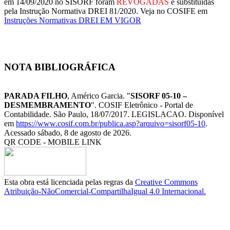
em 14/09/2020 no SISORF foram
REVOGADAS
e substituídas
pela Instrução Normativa DREI 81/2020. Veja no COSIFE em
Instruções Normativas DREI EM VIGOR
NOTA BIBLIOGRÁFICA
PARADA FILHO
, Américo Garcia. "
SISORF 05-10 –
DESMEMBRAMENTO
". COSIF Eletrônico - Portal de
Contabilidade. São Paulo, 18/07/2017. LEGISLACAO. Disponível
em
https://www.cosif.com.br/publica.asp?arquivo=sisorf05-10
.
Acessado sábado, 8 de agosto de 2026.
QR CODE - MOBILE LINK
Esta obra está licenciada pelas regras da
Creative Commons
Atribuição-NãoComercial-CompartilhaIgual 4.0 Internacional.