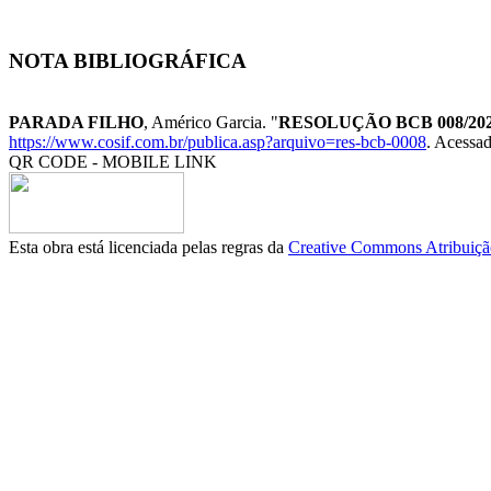
NOTA BIBLIOGRÁFICA
PARADA FILHO
, Américo Garcia. "
RESOLUÇÃO BCB 008/20
https://www.cosif.com.br/publica.asp?arquivo=res-bcb-0008
. Acessad
QR CODE - MOBILE LINK
Esta obra está licenciada pelas regras da
Creative Commons Atribuição