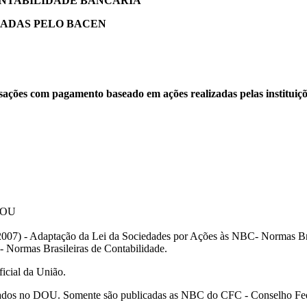
CONTABILIDADE BANCÁRIA
LADAS PELO BACEN
sações com pagamento baseado em ações realizadas pelas instituiç
 DOU
e 2007) - Adaptação da Lei da Sociedades por Ações às NBC- Normas Bra
- Normas Brasileiras de Contabilidade.
icial da União.
s no DOU. Somente são publicadas as NBC do CFC - Conselho Fede