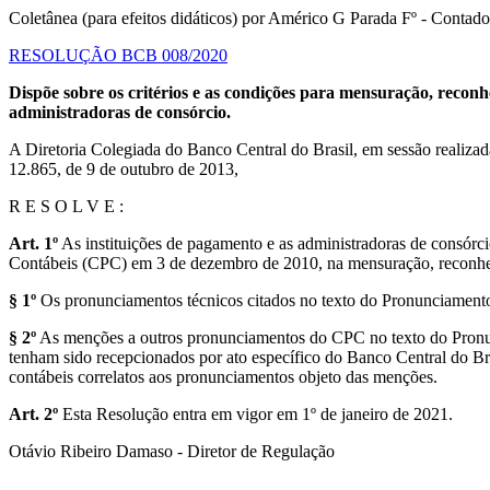
Coletânea (para efeitos didáticos) por Américo G Parada Fº - Cont
RESOLUÇÃO BCB 008/2020
Dispõe sobre os critérios e as condições para mensuração, recon
administradoras de consórcio.
A Diretoria Colegiada do Banco Central do Brasil, em sessão realizada 
12.865, de 9 de outubro de 2013,
R E S O L V E :
Art. 1º
As instituições de pagamento e as administradoras de cons
Contábeis (CPC) em 3 de dezembro de 2010, na mensuração, reconhe
§ 1º
Os pronunciamentos técnicos citados no texto do Pronunciamento
§ 2º
As menções a outros pronunciamentos do CPC no texto do Pronun
tenham sido recepcionados por ato específico do Banco Central do Bra
contábeis correlatos aos pronunciamentos objeto das menções.
Art. 2º
Esta Resolução entra em vigor em 1º de janeiro de 2021.
Otávio Ribeiro Damaso - Diretor de Regulação