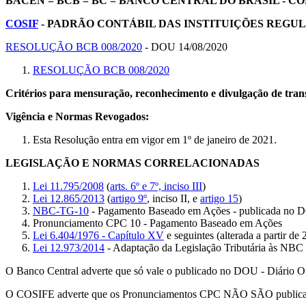
BACEN
= BCB = BC = BANCO CENTRAL DO BRASIL - 
COSIF
- PADRÃO CONTÁBIL DAS INSTITUIÇÕES REGU
RESOLUÇÃO BCB 008/2020
- DOU 14/08/2020
RESOLUÇÃO BCB 008/2020
Critérios para mensuração, reconhecimento e divulgação de tran
Vigência e Normas Revogados:
Esta Resolução entra em vigor em 1º de janeiro de 2021.
LEGISLAÇÃO E NORMAS CORRELACIONADAS
Lei 11.795/2008
(
arts. 6º e 7º, inciso III
)
Lei 12.865/2013
(
artigo 9º
, inciso II, e
artigo 15
)
NBC-TG-10
- Pagamento Baseado em Ações - publicada no
Pronunciamento CPC 10 - Pagamento Baseado em Ações
Lei 6.404/1976 - Capítulo XV
e seguintes (alterada a partir d
Lei 12.973/2014
- Adaptação da Legislação Tributária às NBC 
O Banco Central adverte que só vale o publicado no DOU - Diário Of
O COSIFE adverte que os Pronunciamentos CPC NÃO SÃO publicado