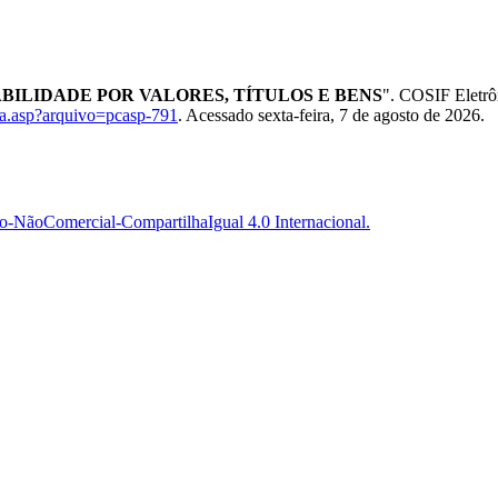
ONSABILIDADE POR VALORES, TÍTULOS E BENS
". COSIF Eletrôn
ca.asp?arquivo=pcasp-791
. Acessado sexta-feira, 7 de agosto de 2026.
-NãoComercial-CompartilhaIgual 4.0 Internacional.