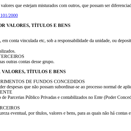
s valores que estejam misturados com outros, que possam ser diferenciad
 101/2000
POR VALORES, TÍTULOS E BENS
os, em conta vinculada etc, sob a responsabilidade da unidade, ou deposit
alizados.
 TERCEIROS
nas outras contas desse grupo.
OR VALORES, TÍTULOS E BENS
SUPRIMENTOS DE FUNDOS CONCEDIDOS
nder despesas que não possam subordinar-se ao processo normal de aplic
O ENTE
o de Parcerias Público Privadas e contabilizados no Ente (Poder Conced
ERCEIROS
ureza eventual, por títulos, valores e bens, para as quais não há contas e