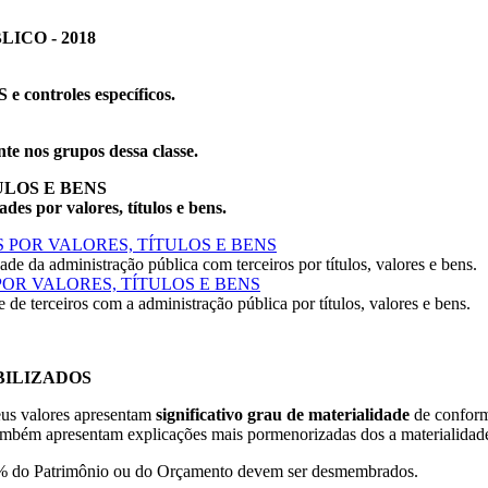
ICO - 2018
 controles específicos.
te nos grupos dessa classe.
TULOS E BENS
es por valores, títulos e bens.
OS POR VALORES, TÍTULOS E BENS
de da administração pública com terceiros por títulos, valores e bens.
S POR VALORES, TÍTULOS E BENS
de terceiros com a administração pública por títulos, valores e bens.
BILIZADOS
eus valores apresentam
significativo grau de materialidade
de conform
bém apresentam explicações mais pormenorizadas dos a materialidade d
a 1% do Patrimônio ou do Orçamento devem ser desmembrados.