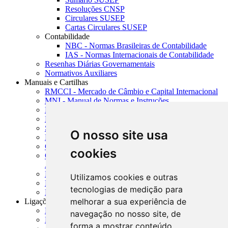
Resoluções CNSP
Circulares SUSEP
Cartas Circulares SUSEP
Contabilidade
NBC - Normas Brasileiras de Contabilidade
IAS - Normas Internacionais de Contabilidade
Resenhas Diárias Governamentais
Normativos Auxiliares
Manuais e Cartilhas
RMCCI - Mercado de Câmbio e Capital Internacional
MNI - Manual de Normas e Instruções
MTVM - Manual de Títulos e Valores Mobiliários
MCR - Manual de Crédito Rural
SISORF - Manual de Organização do SFN
O nosso site usa
MASUP - Manual de Supervisão Bancária
CADOC - Catálogo de Documentos
cookies
CNAE-CONCLA - Classificação Nacional de
Atividades Econômicas
PMF - Cartilhas do BCB
Utilizamos cookies e outras
Manuais Auxiliares do BCB e Cosif-e
tecnologias de medição para
Resenhas Diárias Governamentais
melhorar a sua experiência de
Ligações Externas
Links Úteis
navegação no nosso site, de
Presidência da República
forma a mostrar conteúdo