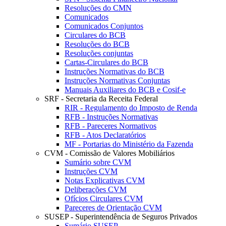
Resoluções do CMN
Comunicados
Comunicados Conjuntos
Circulares do BCB
Resoluções do BCB
Resoluções conjuntas
Cartas-Circulares do BCB
Instruções Normativas do BCB
Instruções Normativas Conjuntas
Manuais Auxiliares do BCB e Cosif-e
SRF - Secretaria da Receita Federal
RIR - Regulamento do Imposto de Renda
RFB - Instruções Normativas
RFB - Pareceres Normativos
RFB - Atos Declaratórios
MF - Portarias do Ministério da Fazenda
CVM - Comissão de Valores Mobiliários
Sumário sobre CVM
Instruções CVM
Notas Explicativas CVM
Deliberações CVM
Ofícios Circulares CVM
Pareceres de Orientação CVM
SUSEP - Superintendência de Seguros Privados
Sumário SUSEP