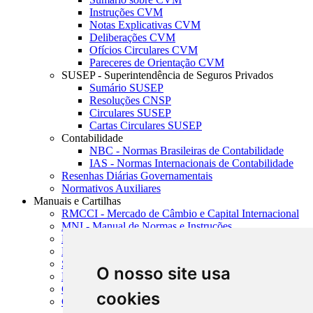
Instruções CVM
Notas Explicativas CVM
Deliberações CVM
Ofícios Circulares CVM
Pareceres de Orientação CVM
SUSEP - Superintendência de Seguros Privados
Sumário SUSEP
Resoluções CNSP
Circulares SUSEP
Cartas Circulares SUSEP
Contabilidade
NBC - Normas Brasileiras de Contabilidade
IAS - Normas Internacionais de Contabilidade
Resenhas Diárias Governamentais
Normativos Auxiliares
Manuais e Cartilhas
RMCCI - Mercado de Câmbio e Capital Internacional
MNI - Manual de Normas e Instruções
MTVM - Manual de Títulos e Valores Mobiliários
MCR - Manual de Crédito Rural
SISORF - Manual de Organização do SFN
O nosso site usa
MASUP - Manual de Supervisão Bancária
CADOC - Catálogo de Documentos
cookies
CNAE-CONCLA - Classificação Nacional de