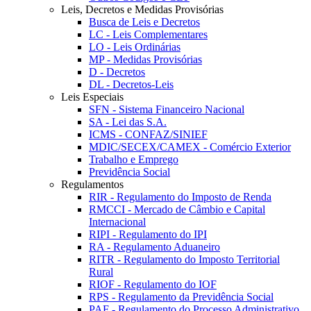
Leis, Decretos e Medidas Provisórias
Busca de Leis e Decretos
LC - Leis Complementares
LO - Leis Ordinárias
MP - Medidas Provisórias
D - Decretos
DL - Decretos-Leis
Leis Especiais
SFN - Sistema Financeiro Nacional
SA - Lei das S.A.
ICMS - CONFAZ/SINIEF
MDIC/SECEX/CAMEX - Comércio Exterior
Trabalho e Emprego
Previdência Social
Regulamentos
RIR - Regulamento do Imposto de Renda
RMCCI - Mercado de Câmbio e Capital
Internacional
RIPI - Regulamento do IPI
RA - Regulamento Aduaneiro
RITR - Regulamento do Imposto Territorial
Rural
RIOF - Regulamento do IOF
RPS - Regulamento da Previdência Social
PAF - Regulamento do Processo Administrativo