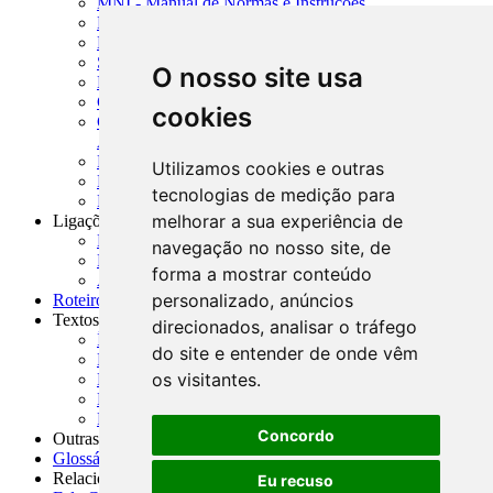
MNI - Manual de Normas e Instruções
MTVM - Manual de Títulos e Valores Mobiliários
MCR - Manual de Crédito Rural
SISORF - Manual de Organização do SFN
O nosso site usa
MASUP - Manual de Supervisão Bancária
CADOC - Catálogo de Documentos
cookies
CNAE-CONCLA - Classificação Nacional de
Atividades Econômicas
PMF - Cartilhas do BCB
Utilizamos cookies e outras
Manuais Auxiliares do BCB e Cosif-e
tecnologias de medição para
Resenhas Diárias Governamentais
melhorar a sua experiência de
Ligações Externas
Links Úteis
navegação no nosso site, de
Presidência da República
forma a mostrar conteúdo
Agências Nacionais Reguladoras
personalizado, anúncios
Roteiros para Estudos
Textos
direcionados, analisar o tráfego
Índice de Textos
do site e entender de onde vêm
Editorial
os visitantes.
Monografias
Na Imprensa
Fórum de Discussão
Concordo
Outras ferramentas
Glossário
Relacionamento
Eu recuso