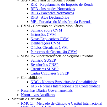
SRF - Secretaria da Receita Federal
RIR - Regulamento do Imposto de Renda
RFB - Instruções Normativas
RFB - Pareceres Normativos
RFB - Atos Declaratórios
MF - Portarias do Ministério da Fazenda
CVM - Comissão de Valores Mobiliários
Sumário sobre CVM
Instruções CVM
Notas Explicativas CVM
Deliberações CVM
Ofícios Circulares CVM
Pareceres de Orientação CVM
SUSEP - Superintendência de Seguros Privados
Sumário SUSEP
Resoluções CNSP
Circulares SUSEP
Cartas Circulares SUSEP
Contabilidade
NBC - Normas Brasileiras de Contabilidade
IAS - Normas Internacionais de Contabilidade
Resenhas Diárias Governamentais
Normativos Auxiliares
Manuais e Cartilhas
RMCCI - Mercado de Câmbio e Capital Internacional