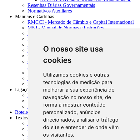
Resenhas Diárias Governamentais
Normativos Auxiliares
Manuais e Cartilhas
RMCCI - Mercado de Câmbio e Capital Internacional
MNI - Manual de Normas e Instruções
MTVM - Manual de Títulos e Valores Mobiliários
MCR - Manual de Crédito Rural
SISORF - Manual de Organização do SFN
O nosso site usa
MASUP - Manual de Supervisão Bancária
CADOC - Catálogo de Documentos
cookies
CNAE-CONCLA - Classificação Nacional de
Atividades Econômicas
PMF - Cartilhas do BCB
Utilizamos cookies e outras
Manuais Auxiliares do BCB e Cosif-e
tecnologias de medição para
Resenhas Diárias Governamentais
melhorar a sua experiência de
Ligações Externas
Links Úteis
navegação no nosso site, de
Presidência da República
forma a mostrar conteúdo
Agências Nacionais Reguladoras
personalizado, anúncios
Roteiros para Estudos
Textos
direcionados, analisar o tráfego
Índice de Textos
do site e entender de onde vêm
Editorial
os visitantes.
Monografias