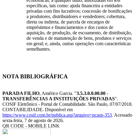
econômicas, a qualquer título, autorizadas em leis
específicas, tais como: ajuda financeira a entidades
privadas com fins lucrativos; concessão de bonificações
a produtores, distribuidores e vendedores; cobertura,
direta ou indireta, de parcela de encargos de
empréstimos e financiamentos e dos custos de
aquisição, de produção, de escoamento, de distribuição,
de venda e de manutenção de bens, produtos e serviços
em geral; e, ainda, outras operações com características
semelhantes.
NOTA BIBLIOGRÁFICA
PARADA FILHO
, Américo Garcia. "
3.5.3.0.0.00.00 -
TRANSFERÊNCIAS A INSTITUIÇÕES PRIVADAS
".
COSIF Eletrônico - Portal de Contabilidade. São Paulo, 07/07/2018.
CONTABILIDADE. Disponível em
https://www.cosif.com.br/publica.asp?arquivo=pcasp-353
. Acessado
sexta-feira, 7 de agosto de 2026.
QR CODE - MOBILE LINK