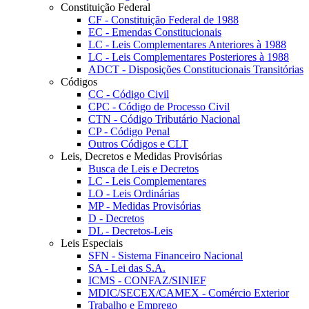
Constituição Federal
CF - Constituição Federal de 1988
EC - Emendas Constitucionais
LC - Leis Complementares Anteriores à 1988
LC - Leis Complementares Posteriores à 1988
ADCT - Disposições Constitucionais Transitórias
Códigos
CC - Código Civil
CPC - Código de Processo Civil
CTN - Código Tributário Nacional
CP - Código Penal
Outros Códigos e CLT
Leis, Decretos e Medidas Provisórias
Busca de Leis e Decretos
LC - Leis Complementares
LO - Leis Ordinárias
MP - Medidas Provisórias
D - Decretos
DL - Decretos-Leis
Leis Especiais
SFN - Sistema Financeiro Nacional
SA - Lei das S.A.
ICMS - CONFAZ/SINIEF
MDIC/SECEX/CAMEX - Comércio Exterior
Trabalho e Emprego