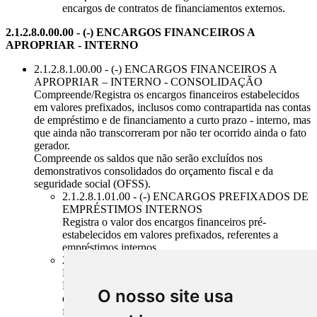
encargos de contratos de financiamentos externos.
2.1.2.8.0.00.00 - (-) ENCARGOS FINANCEIROS A
APROPRIAR - INTERNO
2.1.2.8.1.00.00 - (-) ENCARGOS FINANCEIROS A
APROPRIAR – INTERNO - CONSOLIDAÇÃO
Compreende/Registra os encargos financeiros estabelecidos
em valores prefixados, inclusos como contrapartida nas contas
de empréstimo e de financiamento a curto prazo - interno, mas
que ainda não transcorreram por não ter ocorrido ainda o fato
gerador.
Compreende os saldos que não serão excluídos nos
demonstrativos consolidados do orçamento fiscal e da
seguridade social (OFSS).
2.1.2.8.1.01.00 - (-) ENCARGOS PREFIXADOS DE
EMPRÉSTIMOS INTERNOS
Registra o valor dos encargos financeiros pré-
estabelecidos em valores prefixados, referentes a
empréstimos internos.
2.1.2.8.1.02.00 - (-) ENCARGOS PREFIXADOS DE
FINANCIAMENTOS INTERNOS
Registra o valor dos encargos financeiros pré-
O nosso site usa
estabelecidos em valores prefixados, referentes a
financiamentos internos.