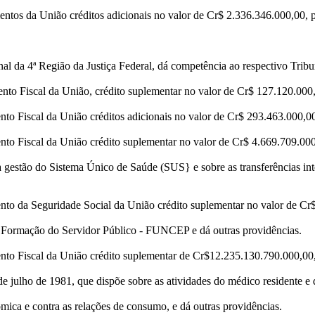
tos da União créditos adicionais no valor de Cr$ 2.336.346.000,00, pa
l da 4ª Região da Justiça Federal, dá competência ao respectivo Tribu
to Fiscal da União, crédito suplementar no valor de Cr$ 127.120.000,00
o Fiscal da União créditos adicionais no valor de Cr$ 293.463.000,00, 
o Fiscal da União crédito suplementar no valor de Cr$ 4.669.709.000,0
estão do Sistema Único de Saúde (SUS} e sobre as transferências inte
o da Seguridade Social da União crédito suplementar no valor de Cr$ 
Formação do Servidor Público - FUNCEP e dá outras providências.
to Fiscal da União crédito suplementar de Cr$12.235.130.790.000,00, p
e julho de 1981, que dispõe sobre as atividades do médico residente e 
mica e contra as relações de consumo, e dá outras providências.