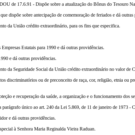
OU de 17.6.91 - Dispõe sobre a atualização do Bônus do Tesouro Naci
que dispõe sobre antecipação de comemoração de feriados e dá outras 
 da União crédito extraordinário, para os fins que especifica.
mpresas Estatais para 1990 e dá outras providências.
990 e dá outras providências.
o da Seguridade Social da União crédito extraordinário no valor de Cr
os discriminatórios ou de preconceito de raça, cor, religião, etnia ou
eção e recuperação da saúde, a organização e o funcionamento dos ser
 parágrafo único ao art. 240 da Lei 5.869, de 11 de janeiro de 1973 - 
dor e dá outras providências.
special à Senhora Maria Reginalda Vieira Raduan.