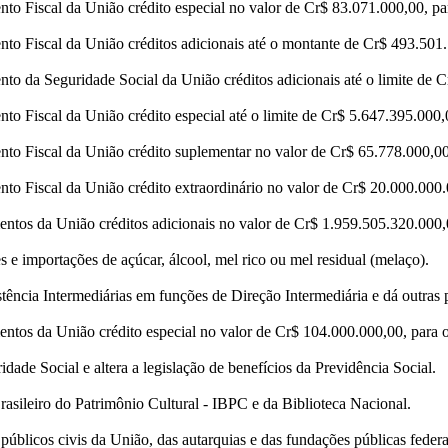
o Fiscal da União crédito especial no valor de Cr$ 83.071.000,00, para
o Fiscal da União créditos adicionais até o montante de Cr$ 493.501.7
 da Seguridade Social da União créditos adicionais até o limite de Cr
 Fiscal da União crédito especial até o limite de Cr$ 5.647.395.000,00
o Fiscal da União crédito suplementar no valor de Cr$ 65.778.000,00, 
o Fiscal da União crédito extraordinário no valor de Cr$ 20.000.000.0
tos da União créditos adicionais no valor de Cr$ 1.959.505.320.000,00
e importações de açúcar, álcool, mel rico ou mel residual (melaço).
ncia Intermediárias em funções de Direção Intermediária e dá outras 
tos da União crédito especial no valor de Cr$ 104.000.000,00, para os
ade Social e altera a legislação de benefícios da Previdência Social.
rasileiro do Patrimônio Cultural - IBPC e da Biblioteca Nacional.
úblicos civis da União, das autarquias e das fundações públicas federa