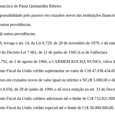
ancisco de Paula Quintanilha Ribeiro.
onsabilidade pelo passivo em cruzados novos das instituições financeira
utras providências.
á outras providências.
28, revoga o art. 14, da Lei 6.729, de 28 de novembro de 1979, e dá out
 do Decreto-Lei 7.661, de 21 de junho de 1945 (Lei de Falências).
ei 3.792, de 2 de agosto de 1960, a CARMEM ROCHA NUNES, viúva do
o Fiscal da União crédito suplementar no valor de Cr$ 47.938.434.000,
os em cruzados novos de valor igual ou inferior a NCz$ 5.000,00 e dá
Lei 8.056, de 28 de junho de 1990, e dá nova redação ao art. 33 do Dec
 Fiscal da União créditos adicionais até o limite de Cr$ 732.821.000,0
 Fiscal da União crédito especial até o limite de Cr$ 30.000.000,00, p