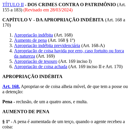
TÍTULO II
- DOS CRIMES CONTRA O PATRIMÔNIO
(Art.
155 a 183)
(Revisado em
28/03/2024
)
CAPÍTULO V - DA APROPRIAÇÃO INDÉBITA
(Art. 168 a
170)
Apropriação indébita
(Art. 168)
Aumento de pena
(Art. 168 § 1º)
Apropriação indébita previdenciária
(Art. 168-A)
Apropriação de coisa havida por erro, caso fortuito ou força
da natureza
(Art. 169)
Apropriação de tesouro
(Art. 169 inciso I)
Apropriação de coisa achada
(Art. 169 inciso II e Art. 170)
APROPRIAÇÃO INDÉBITA
Art. 168.
Apropriar-se de coisa alheia móvel, de que tem a posse ou
a detenção:
Pena -
reclusão, de um a quatro anos, e multa.
AUMENTO DE PENA
§ 1º
- A pena é aumentada de um terço, quando o agente recebeu a
coisa: