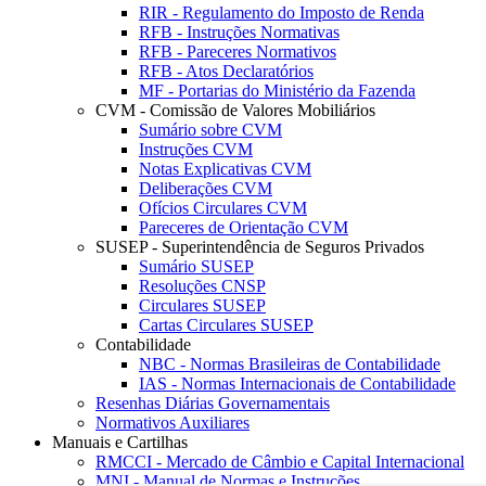
RIR - Regulamento do Imposto de Renda
RFB - Instruções Normativas
RFB - Pareceres Normativos
RFB - Atos Declaratórios
MF - Portarias do Ministério da Fazenda
CVM - Comissão de Valores Mobiliários
Sumário sobre CVM
Instruções CVM
Notas Explicativas CVM
Deliberações CVM
Ofícios Circulares CVM
Pareceres de Orientação CVM
SUSEP - Superintendência de Seguros Privados
Sumário SUSEP
Resoluções CNSP
Circulares SUSEP
Cartas Circulares SUSEP
Contabilidade
NBC - Normas Brasileiras de Contabilidade
IAS - Normas Internacionais de Contabilidade
Resenhas Diárias Governamentais
Normativos Auxiliares
Manuais e Cartilhas
RMCCI - Mercado de Câmbio e Capital Internacional
MNI - Manual de Normas e Instruções