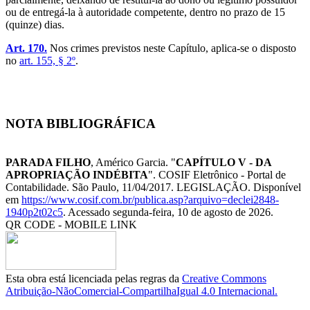
ou de entregá-la à autoridade competente, dentro no prazo de 15
(quinze) dias.
Art. 170.
Nos crimes previstos neste Capítulo, aplica-se o disposto
no
art. 155, § 2º
.
NOTA BIBLIOGRÁFICA
PARADA FILHO
, Américo Garcia. "
CAPÍTULO V - DA
APROPRIAÇÃO INDÉBITA
". COSIF Eletrônico - Portal de
Contabilidade. São Paulo, 11/04/2017. LEGISLAÇÃO. Disponível
em
https://www.cosif.com.br/publica.asp?arquivo=declei2848-
1940p2t02c5
. Acessado segunda-feira, 10 de agosto de 2026.
QR CODE - MOBILE LINK
Esta obra está licenciada pelas regras da
Creative Commons
Atribuição-NãoComercial-CompartilhaIgual 4.0 Internacional.