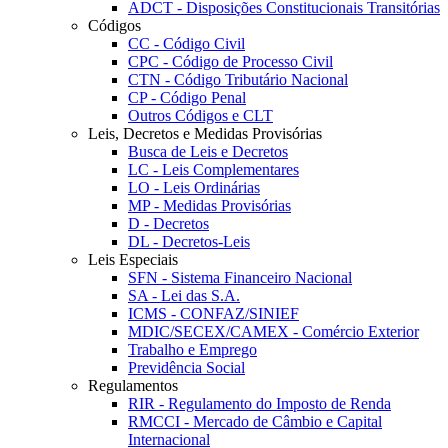
ADCT - Disposições Constitucionais Transitórias
Códigos
CC - Código Civil
CPC - Código de Processo Civil
CTN - Código Tributário Nacional
CP - Código Penal
Outros Códigos e CLT
Leis, Decretos e Medidas Provisórias
Busca de Leis e Decretos
LC - Leis Complementares
LO - Leis Ordinárias
MP - Medidas Provisórias
D - Decretos
DL - Decretos-Leis
Leis Especiais
SFN - Sistema Financeiro Nacional
SA - Lei das S.A.
ICMS - CONFAZ/SINIEF
MDIC/SECEX/CAMEX - Comércio Exterior
Trabalho e Emprego
Previdência Social
Regulamentos
RIR - Regulamento do Imposto de Renda
RMCCI - Mercado de Câmbio e Capital
Internacional