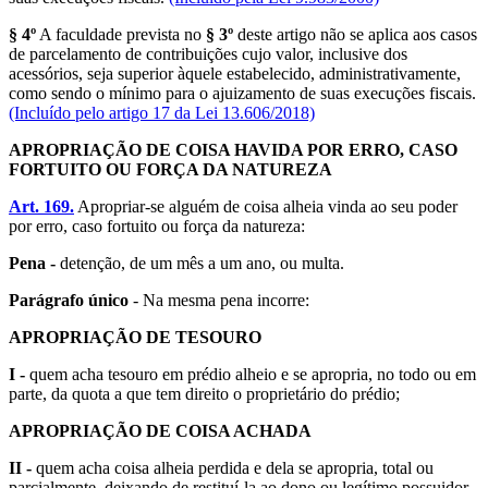
§ 4º
A faculdade prevista no
§ 3º
deste artigo não se aplica aos casos
de parcelamento de contribuições cujo valor, inclusive dos
acessórios, seja superior àquele estabelecido, administrativamente,
como sendo o mínimo para o ajuizamento de suas execuções fiscais.
(Incluído pelo artigo 17 da Lei 13.606/2018)
APROPRIAÇÃO DE COISA HAVIDA POR ERRO, CASO
FORTUITO OU FORÇA DA NATUREZA
Art. 169.
Apropriar-se alguém de coisa alheia vinda ao seu poder
por erro, caso fortuito ou força da natureza:
Pena -
detenção, de um mês a um ano, ou multa.
Parágrafo único
- Na mesma pena incorre:
APROPRIAÇÃO DE TESOURO
I -
quem acha tesouro em prédio alheio e se apropria, no todo ou em
parte, da quota a que tem direito o proprietário do prédio;
APROPRIAÇÃO DE COISA ACHADA
II -
quem acha coisa alheia perdida e dela se apropria, total ou
parcialmente, deixando de restituí-la ao dono ou legítimo possuidor