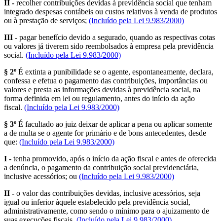
II -
recolher contribuições devidas à previdência social que tenham
integrado despesas contábeis ou custos relativos à venda de produtos
ou à prestação de serviços;
(Incluído pela Lei 9.983/2000)
III -
pagar benefício devido a segurado, quando as respectivas cotas
ou valores já tiverem sido reembolsados à empresa pela previdência
social.
(Incluído pela Lei 9.983/2000)
§ 2º
É extinta a punibilidade se o agente, espontaneamente, declara,
confessa e efetua o pagamento das contribuições, importâncias ou
valores e presta as informações devidas à previdência social, na
forma definida em lei ou regulamento, antes do início da ação
fiscal.
(Incluído pela Lei 9.983/2000)
§ 3º
É facultado ao juiz deixar de aplicar a pena ou aplicar somente
a de multa se o agente for primário e de bons antecedentes, desde
que:
(Incluído pela Lei 9.983/2000)
I -
tenha promovido, após o início da ação fiscal e antes de oferecida
a denúncia, o pagamento da contribuição social previdenciária,
inclusive acessórios; ou
(Incluído pela Lei 9.983/2000)
II -
o valor das contribuições devidas, inclusive acessórios, seja
igual ou inferior àquele estabelecido pela previdência social,
administrativamente, como sendo o mínimo para o ajuizamento de
suas execuções fiscais.
(Incluído pela Lei 9.983/2000)