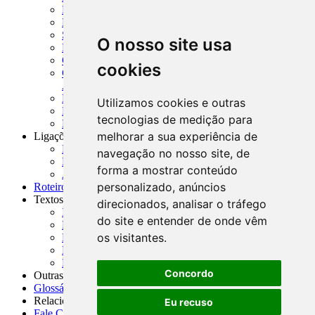
MTVM - Manual de Títulos e Valores Mobiliários
MCR - Manual de Crédito Rural
SISORF - Manual de Organização do SFN
O nosso site usa
MASUP - Manual de Supervisão Bancária
CADOC - Catálogo de Documentos
cookies
CNAE-CONCLA - Classificação Nacional de
Atividades Econômicas
PMF - Cartilhas do BCB
Utilizamos cookies e outras
Manuais Auxiliares do BCB e Cosif-e
tecnologias de medição para
Resenhas Diárias Governamentais
melhorar a sua experiência de
Ligações Externas
Links Úteis
navegação no nosso site, de
Presidência da República
forma a mostrar conteúdo
Agências Nacionais Reguladoras
personalizado, anúncios
Roteiros para Estudos
Textos
direcionados, analisar o tráfego
Índice de Textos
do site e entender de onde vêm
Editorial
os visitantes.
Monografias
Na Imprensa
Fórum de Discussão
Concordo
Outras ferramentas
Glossário
Relacionamento
Eu recuso
Fale Conosco