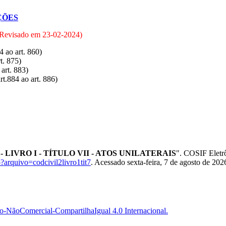
ÇÕES
(Revisado em
23-02-2024
)
4 ao art. 860)
t. 875)
 art. 883)
rt.884 ao art. 886)
 2 - LIVRO I - TÍTULO VII - ATOS UNILATERAIS
". COSIF Eletrô
?arquivo=codcivil2livro1tit7
. Acessado sexta-feira, 7 de agosto de 202
-NãoComercial-CompartilhaIgual 4.0 Internacional.