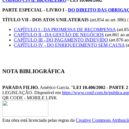
CÓDIGO CIVIL BRASILEIRO
- LEI 10.406/2002
PARTE ESPECIAL - LIVRO I -
DO DIREITO DAS OBRIGA
TÍTULO VII - DOS ATOS UNILATERAIS
(art.854 ao art. 886)
CAPÍTULO I - DA PROMESSA DE RECOMPENSA
(art.85
CAPÍTULO II - DA GESTÃO DE NEGÓCIOS
(art.861 ao ar
CAPÍTULO III - DO PAGAMENTO INDEVIDO
(art.876 ao
CAPÍTULO IV - DO ENRIQUECIMENTO SEM CAUSA
(a
NOTA BIBLIOGRÁFICA
PARADA FILHO
, Américo Garcia. "
LEI 10.406/2002 - PARTE
LEGISLAÇÃO. Disponível em
https://www.cosif.com.br/publica.asp
QR CODE - MOBILE LINK
Esta obra está licenciada pelas regras da
Creative Commons Atribuição