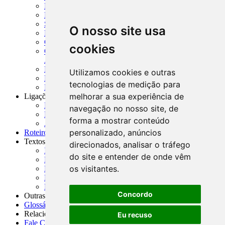
MTVM - Manual de Títulos e Valores Mobiliários
MCR - Manual de Crédito Rural
SISORF - Manual de Organização do SFN
O nosso site usa
MASUP - Manual de Supervisão Bancária
CADOC - Catálogo de Documentos
cookies
CNAE-CONCLA - Classificação Nacional de
Atividades Econômicas
PMF - Cartilhas do BCB
Utilizamos cookies e outras
Manuais Auxiliares do BCB e Cosif-e
tecnologias de medição para
Resenhas Diárias Governamentais
melhorar a sua experiência de
Ligações Externas
Links Úteis
navegação no nosso site, de
Presidência da República
forma a mostrar conteúdo
Agências Nacionais Reguladoras
personalizado, anúncios
Roteiros para Estudos
Textos
direcionados, analisar o tráfego
Índice de Textos
do site e entender de onde vêm
Editorial
os visitantes.
Monografias
Na Imprensa
Fórum de Discussão
Concordo
Outras ferramentas
Glossário
Relacionamento
Eu recuso
Fale Conosco