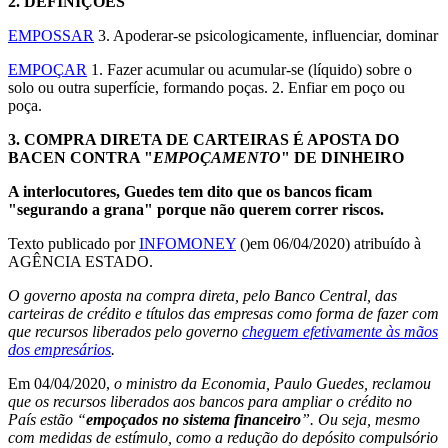
2.
DEFINIÇÕES
EMPOSSAR
3. Apoderar-se psicologicamente, influenciar, dominar
EMPOÇAR
1. Fazer acumular ou acumular-se (líquido) sobre o
solo ou outra superfície, formando poças. 2. Enfiar em poço ou
poça.
3.
COMPRA DIRETA DE CARTEIRAS É APOSTA DO
BACEN CONTRA "
EMPOÇAMENTO
" DE DINHEIRO
A interlocutores, Guedes tem dito que os bancos ficam
"segurando a grana" porque não querem correr riscos.
Texto publicado por
INFOMONEY
()em 06/04/2020) atribuído à
AGÊNCIA ESTADO.
O governo aposta na compra direta, pelo Banco Central, das
carteiras de crédito e títulos das empresas como forma de fazer com
que recursos liberados pelo governo
cheguem efetivamente às mãos
dos empresários
.
Em 04/04/2020,
o ministro da Economia, Paulo Guedes, reclamou
que os recursos liberados aos bancos para ampliar o crédito no
País estão “
empoçados no sistema financeiro
”. Ou seja, mesmo
com medidas de estímulo, como a redução do depósito compulsório