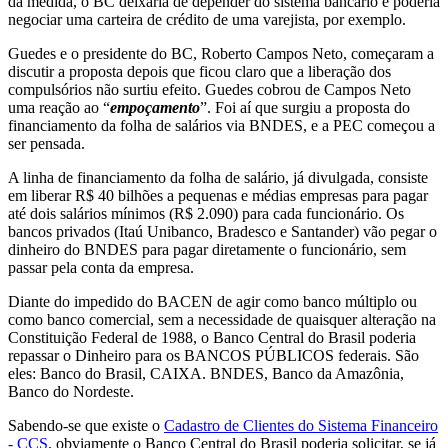
da medida, o BC deixaria de depender do sistema bancário e poderia
negociar uma carteira de crédito de uma varejista, por exemplo.
Guedes e o presidente do BC, Roberto Campos Neto, começaram a
discutir a proposta depois que ficou claro que a liberação dos
compulsórios não surtiu efeito. Guedes cobrou de Campos Neto
uma reação ao “
empoçamento
”. Foi aí que surgiu a proposta do
financiamento da folha de salários via BNDES, e a PEC começou a
ser pensada.
A linha de financiamento da folha de salário, já divulgada, consiste
em liberar R$ 40 bilhões a pequenas e médias empresas para pagar
até dois salários mínimos (R$ 2.090) para cada funcionário. Os
bancos privados (Itaú Unibanco, Bradesco e Santander) vão pegar o
dinheiro do BNDES para pagar diretamente o funcionário, sem
passar pela conta da empresa.
Diante do impedido do BACEN de agir como banco múltiplo ou
como banco comercial, sem a necessidade de quaisquer alteração na
Constituição Federal de 1988, o Banco Central do Brasil poderia
repassar o Dinheiro para os BANCOS PÚBLICOS federais. São
eles: Banco do Brasil, CAIXA. BNDES, Banco da Amazônia,
Banco do Nordeste.
Sabendo-se que existe o
Cadastro de Clientes do Sistema Financeiro
- CCS
, obviamente o Banco Central do Brasil poderia solicitar, se já