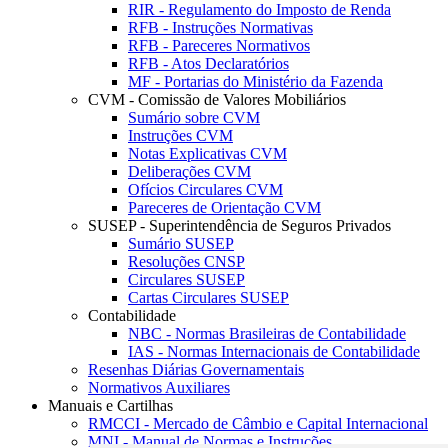
RIR - Regulamento do Imposto de Renda
RFB - Instruções Normativas
RFB - Pareceres Normativos
RFB - Atos Declaratórios
MF - Portarias do Ministério da Fazenda
CVM - Comissão de Valores Mobiliários
Sumário sobre CVM
Instruções CVM
Notas Explicativas CVM
Deliberações CVM
Ofícios Circulares CVM
Pareceres de Orientação CVM
SUSEP - Superintendência de Seguros Privados
Sumário SUSEP
Resoluções CNSP
Circulares SUSEP
Cartas Circulares SUSEP
Contabilidade
NBC - Normas Brasileiras de Contabilidade
IAS - Normas Internacionais de Contabilidade
Resenhas Diárias Governamentais
Normativos Auxiliares
Manuais e Cartilhas
RMCCI - Mercado de Câmbio e Capital Internacional
MNI - Manual de Normas e Instruções