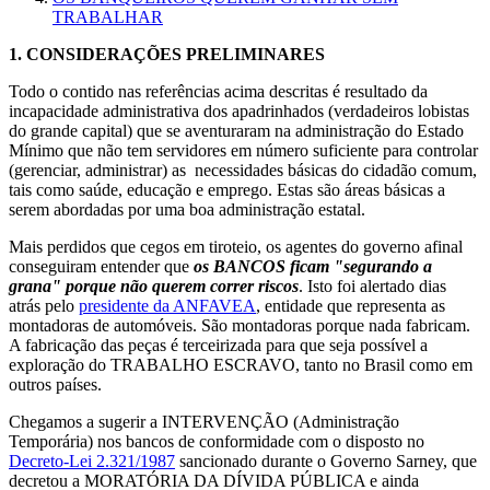
TRABALHAR
1.
CONSIDERAÇÕES PRELIMINARES
Todo o contido nas referências acima descritas é resultado da
incapacidade administrativa dos apadrinhados (verdadeiros lobistas
do grande capital) que se aventuraram na administração do Estado
Mínimo que não tem servidores em número suficiente para controlar
(gerenciar, administrar) as necessidades básicas do cidadão comum,
tais como saúde, educação e emprego. Estas são áreas básicas a
serem abordadas por uma boa administração estatal.
Mais perdidos que cegos em tiroteio, os agentes do governo afinal
conseguiram entender que
os BANCOS ficam "segurando a
grana" porque não querem correr riscos
. Isto foi alertado dias
atrás pelo
presidente da ANFAVEA
, entidade que representa as
montadoras de automóveis. São montadoras porque nada fabricam.
A fabricação das peças é terceirizada para que seja possível a
exploração do TRABALHO ESCRAVO, tanto no Brasil como em
outros países.
Chegamos a sugerir a INTERVENÇÃO (Administração
Temporária) nos bancos de conformidade com o disposto no
Decreto-Lei 2.321/1987
sancionado durante o Governo Sarney, que
decretou a MORATÓRIA DA DÍVIDA PÚBLICA e ainda