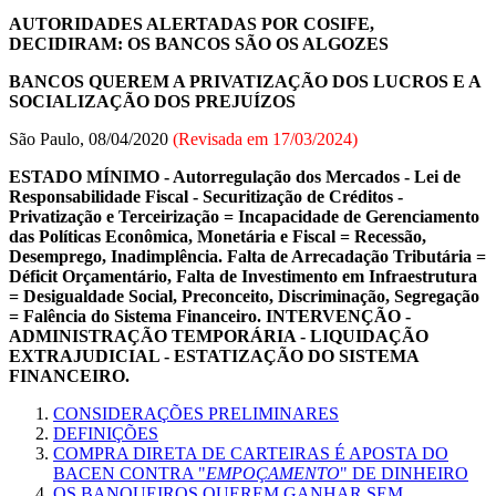
AUTORIDADES ALERTADAS POR COSIFE,
DECIDIRAM: OS BANCOS SÃO OS ALGOZES
BANCOS QUEREM A PRIVATIZAÇÃO DOS LUCROS E A
SOCIALIZAÇÃO DOS PREJUÍZOS
São Paulo, 08/04/2020
(Revisada em
17/03/2024
)
ESTADO MÍNIMO - Autorregulação dos Mercados - Lei de
Responsabilidade Fiscal - Securitização de Créditos -
Privatização e Terceirização = Incapacidade de Gerenciamento
das Políticas Econômica, Monetária e Fiscal = Recessão,
Desemprego, Inadimplência. Falta de Arrecadação Tributária =
Déficit Orçamentário, Falta de Investimento em Infraestrutura
= Desigualdade Social, Preconceito, Discriminação, Segregação
= Falência do Sistema Financeiro. INTERVENÇÃO -
ADMINISTRAÇÃO TEMPORÁRIA - LIQUIDAÇÃO
EXTRAJUDICIAL - ESTATIZAÇÃO DO SISTEMA
FINANCEIRO.
CONSIDERAÇÕES PRELIMINARES
DEFINIÇÕES
COMPRA DIRETA DE CARTEIRAS É APOSTA DO
BACEN CONTRA "
EMPOÇAMENTO
" DE DINHEIRO
OS BANQUEIROS QUEREM GANHAR SEM