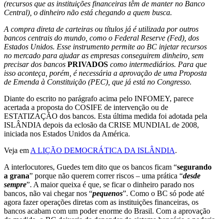
(recursos que as instituições financeiras têm de manter no Banco
Central), o dinheiro não está chegando a quem busca.
A compra direta de carteiras ou títulos já é utilizada por outros
bancos centrais do mundo, como o Federal Reserve (Fed), dos
Estados Unidos. Esse instrumento permite ao BC injetar recursos
no mercado para ajudar as empresas conseguirem dinheiro, sem
precisar dos bancos
PRIVADOS
como intermediários. Para que
isso aconteça, porém, é necessária a aprovação de uma Proposta
de Emenda à Constituição (PEC), que já está no Congresso.
Diante do escrito no parágrafo acima pelo INFOMEY, parece
acertada a proposta do COSIFE de intervenção ou de
ESTATIZAÇÃO dos bancos. Esta última medida foi adotada pela
ISLÂNDIA depois da eclosão da CRISE MUNDIAL de 2008,
iniciada nos Estados Unidos da América.
Veja em
A LIÇÃO DEMOCRÁTICA DA ISLÂNDIA
.
A interlocutores, Guedes tem dito que os bancos ficam “
segurando
a grana
” porque não querem correr riscos – uma prática “
desde
sempre
”. A maior queixa é que, se ficar o dinheiro parado nos
bancos, não vai chegar nos “
pequenos
”. Como o BC só pode até
agora fazer operações diretas com as instituições financeiras, os
bancos acabam com um poder enorme do Brasil. Com a aprovação