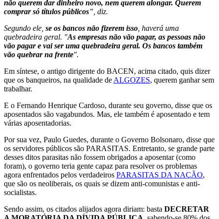
não querem dar dinheiro novo, nem querem alongar. Querem
comprar só títulos públicos
”, diz.
Segundo ele,
se os bancos não fizerem isso
, haverá uma
quebradeira geral. "
As empresas não vão pagar, as pessoas não
vão pagar e vai ser uma quebradeira geral. Os bancos também
vão quebrar na frente
".
Em síntese, o antigo dirigente do BACEN, acima citado, quis dizer
que os banqueiros, na qualidade de
ALGOZES
, querem ganhar sem
trabalhar.
E o Fernando Henrique Cardoso, durante seu governo, disse que os
aposentados são vagabundos. Mas, ele também é aposentado e tem
várias aposentadorias.
Por sua vez, Paulo Guedes, durante o Governo Bolsonaro, disse que
os servidores públicos são PARASITAS. Entretanto, se grande parte
desses ditos parasitas não fossem obrigados a aposentar (como
foram), o governo teria gente capaz para resolver os problemas
agora enfrentados pelos verdadeiros
PARASITAS DA NAÇÃO
,
que são os neoliberais, os quais se dizem anti-comunistas e anti-
socialistas.
Sendo assim, os citados alijados agora diriam: basta
DECRETAR
A MORATÓRIA DA DÍVIDA PÚBLICA
, sabendo-se 80% dos