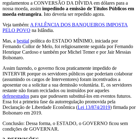
regulamentou a CONVERSÃO DA DÍVIDA em dólares para a
nossa moeda, assim
impedindo a emissão de Títulos Públicos em
moeda estrangeira
. Isto deveria ser repedido agora.
Veja também:
A FALÊNCIA DOS BANQUEIROS IMPOSTA
PELO POVO
na Islândia.
Mas, a
bestial
política do ESTADO MÍNIMO, iniciada por
Fernando Collor de Melo, foi religiosamente seguida por Fernando
Henrique Cardoso e também por Michel Temer e por Jair Messias
Bolsonaro.
Assim fazendo, o governo ficou praticamente impedido de
INTERVIR porque os servidores públicos que poderiam colaborar
(assumindo os cargos de Interventores) foram incentivados a
aposentar ou a solicitar a sua demissão voluntária. E, os servidores
restante não foram reciclados ou instruídos por aqueles
defenestrados
para que pudessem substituí-los em eventos futuros.
Essa foi a primeira fase da autorregulação promovida pela
Declaração de Liberdade Econômica (
Lei 13/874/2019
) firmada por
Bolsonaro em 2019.
Conclusão: Dessa forma, o ESTADO, o GOVERNO ficou sem
condições de GOVERNAR.