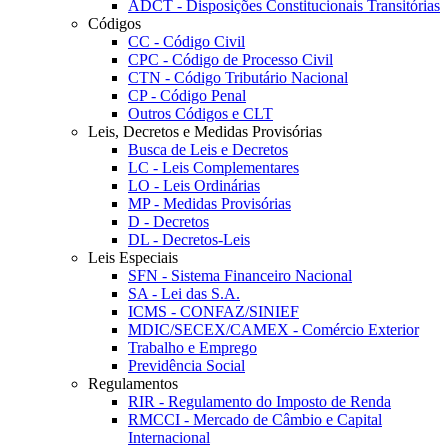
ADCT - Disposições Constitucionais Transitórias
Códigos
CC - Código Civil
CPC - Código de Processo Civil
CTN - Código Tributário Nacional
CP - Código Penal
Outros Códigos e CLT
Leis, Decretos e Medidas Provisórias
Busca de Leis e Decretos
LC - Leis Complementares
LO - Leis Ordinárias
MP - Medidas Provisórias
D - Decretos
DL - Decretos-Leis
Leis Especiais
SFN - Sistema Financeiro Nacional
SA - Lei das S.A.
ICMS - CONFAZ/SINIEF
MDIC/SECEX/CAMEX - Comércio Exterior
Trabalho e Emprego
Previdência Social
Regulamentos
RIR - Regulamento do Imposto de Renda
RMCCI - Mercado de Câmbio e Capital
Internacional