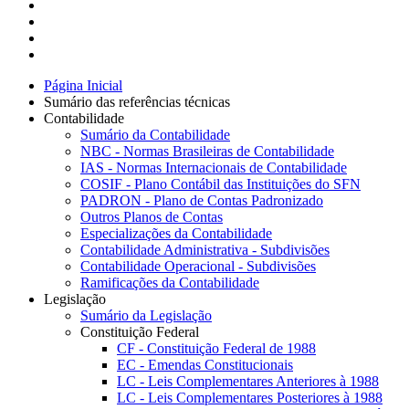
Página Inicial
Sumário das referências técnicas
Contabilidade
Sumário da Contabilidade
NBC - Normas Brasileiras de Contabilidade
IAS - Normas Internacionais de Contabilidade
COSIF - Plano Contábil das Instituições do SFN
PADRON - Plano de Contas Padronizado
Outros Planos de Contas
Especializações da Contabilidade
Contabilidade Administrativa - Subdivisões
Contabilidade Operacional - Subdivisões
Ramificações da Contabilidade
Legislação
Sumário da Legislação
Constituição Federal
CF - Constituição Federal de 1988
EC - Emendas Constitucionais
LC - Leis Complementares Anteriores à 1988
LC - Leis Complementares Posteriores à 1988