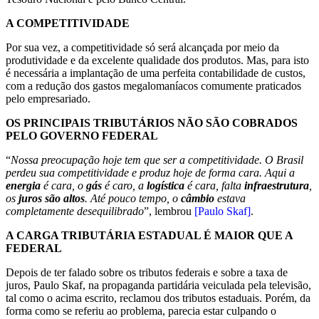
A COMPETITIVIDADE
Por sua vez, a competitividade só será alcançada por meio da
produtividade e da excelente qualidade dos produtos. Mas, para isto
é necessária a implantação de uma perfeita contabilidade de custos,
com a redução dos gastos megalomaníacos comumente praticados
pelo empresariado.
OS PRINCIPAIS TRIBUTÁRIOS NÃO SÃO COBRADOS
PELO GOVERNO FEDERAL
“
Nossa preocupação hoje tem que ser a competitividade. O Brasil
perdeu sua competitividade e produz hoje de forma cara. Aqui a
energia
é cara, o
gás
é caro, a
logística
é cara, falta
infraestrutura
,
os
juros são altos
. Até pouco tempo, o
câmbio
estava
completamente desequilibrado
”, lembrou
[Paulo Skaf]
.
A CARGA TRIBUTÁRIA ESTADUAL É MAIOR QUE A
FEDERAL
Depois de ter falado sobre os tributos federais e sobre a taxa de
juros, Paulo Skaf, na propaganda partidária veiculada pela televisão,
tal como o acima escrito, reclamou dos tributos estaduais. Porém, da
forma como se referiu ao problema, parecia estar culpando o