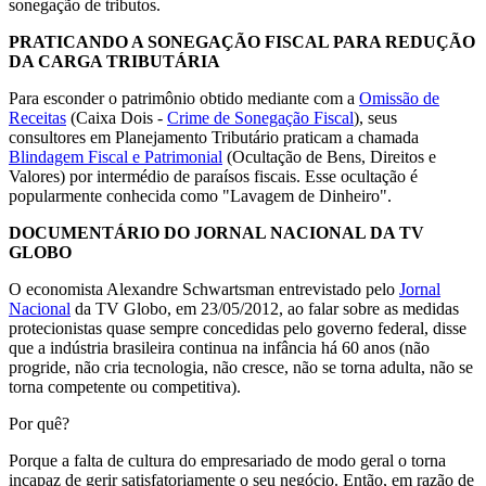
sonegação de tributos.
PRATICANDO A SONEGAÇÃO FISCAL PARA REDUÇÃO
DA CARGA TRIBUTÁRIA
Para esconder o patrimônio obtido mediante com a
Omissão de
Receitas
(Caixa Dois -
Crime de Sonegação Fiscal
), seus
consultores em Planejamento Tributário praticam a chamada
Blindagem Fiscal e Patrimonial
(Ocultação de Bens, Direitos e
Valores) por intermédio de paraísos fiscais. Esse ocultação é
popularmente conhecida como "Lavagem de Dinheiro".
DOCUMENTÁRIO DO JORNAL NACIONAL DA TV
GLOBO
O economista Alexandre Schwartsman entrevistado pelo
Jornal
Nacional
da TV Globo, em 23/05/2012, ao falar sobre as medidas
protecionistas quase sempre concedidas pelo governo federal, disse
que a indústria brasileira continua na infância há 60 anos (não
progride, não cria tecnologia, não cresce, não se torna adulta, não se
torna competente ou competitiva).
Por quê?
Porque a falta de cultura do empresariado de modo geral o torna
incapaz de gerir satisfatoriamente o seu negócio. Então, em razão de