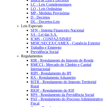
Busca de Leis e Decretos
LC - Leis Complementares
LO - Leis Ordinárias
MP - Medidas Provisórias
D - Decretos
DL - Decretos-Leis
Leis Especiais
SFN - Sistema Financeiro Nacional
SA - Lei das S.A.
ICMS - CONFAZ/SINIEF
MDIC/SECEX/CAMEX - Comércio Exterior
Trabalho e Emprego
Previdência Social
Regulamentos
RIR - Regulamento do Imposto de Renda
RMCCI - Mercado de Câmbio e Capital
Internacional
RIPI - Regulamento do IPI
RA - Regulamento Aduaneiro
RITR - Regulamento do Imposto Territorial
Rural
RIOF - Regulamento do IOF
RPS - Regulamento da Previdência Social
PAF - Regulamento do Processo Administrativo
Fiscal