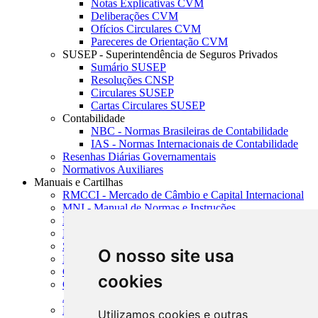
Notas Explicativas CVM
Deliberações CVM
Ofícios Circulares CVM
Pareceres de Orientação CVM
SUSEP - Superintendência de Seguros Privados
Sumário SUSEP
Resoluções CNSP
Circulares SUSEP
Cartas Circulares SUSEP
Contabilidade
NBC - Normas Brasileiras de Contabilidade
IAS - Normas Internacionais de Contabilidade
Resenhas Diárias Governamentais
Normativos Auxiliares
Manuais e Cartilhas
RMCCI - Mercado de Câmbio e Capital Internacional
MNI - Manual de Normas e Instruções
MTVM - Manual de Títulos e Valores Mobiliários
MCR - Manual de Crédito Rural
SISORF - Manual de Organização do SFN
O nosso site usa
MASUP - Manual de Supervisão Bancária
CADOC - Catálogo de Documentos
cookies
CNAE-CONCLA - Classificação Nacional de
Atividades Econômicas
PMF - Cartilhas do BCB
Utilizamos cookies e outras