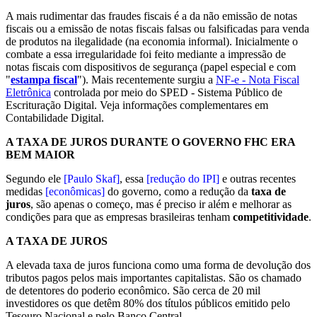
A mais rudimentar das fraudes fiscais é a da não emissão de notas
fiscais ou a emissão de notas fiscais falsas ou falsificadas para venda
de produtos na ilegalidade (na economia informal). Inicialmente o
combate a essa irregularidade foi feito mediante a impressão de
notas fiscais com dispositivos de segurança (papel especial e com
"
estampa fiscal
"). Mais recentemente surgiu a
NF-e - Nota Fiscal
Eletrônica
controlada por meio do SPED - Sistema Público de
Escrituração Digital. Veja informações complementares em
Contabilidade Digital.
A TAXA DE JUROS DURANTE O GOVERNO FHC ERA
BEM MAIOR
Segundo ele
[Paulo Skaf]
, essa
[redução do IPI]
e outras recentes
medidas
[econômicas]
do governo, como a redução da
taxa de
juros
, são apenas o começo, mas é preciso ir além e melhorar as
condições para que as empresas brasileiras tenham
competitividade
.
A TAXA DE JUROS
A elevada taxa de juros funciona como uma forma de devolução dos
tributos pagos pelos mais importantes capitalistas. São os chamado
de detentores do poderio econômico. São cerca de 20 mil
investidores os que detêm 80% dos títulos públicos emitido pelo
Tesouro Nacional e pelo Banco Central.