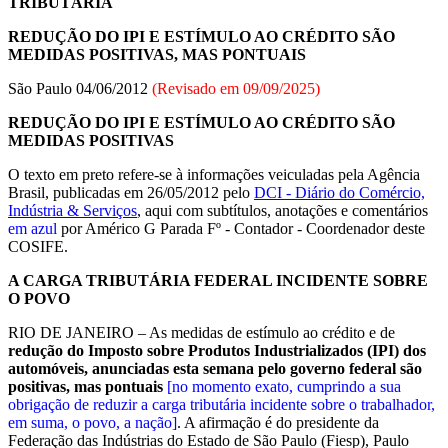
TRIBUTÁRIA
REDUÇÃO DO IPI E ESTÍMULO AO CRÉDITO SÃO
MEDIDAS POSITIVAS, MAS PONTUAIS
São Paulo 04/06/2012
(Revisado em
09/09/2025
)
REDUÇÃO DO IPI E ESTÍMULO AO CRÉDITO SÃO
MEDIDAS POSITIVAS
O texto em preto refere-se à informações veiculadas pela Agência
Brasil, publicadas em 26/05/2012 pelo
DCI - Diário do Comércio,
Indústria & Serviços
, aqui com subtítulos, anotações e comentários
em azul
por Américo G Parada Fº - Contador - Coordenador deste
COSIFE.
A CARGA TRIBUTÁRIA FEDERAL INCIDENTE SOBRE
O POVO
RIO DE JANEIRO – As medidas de estímulo ao crédito e de
redução do Imposto sobre Produtos Industrializados (IPI) dos
automóveis, anunciadas esta semana pelo governo federal são
positivas, mas pontuais
[no momento exato, cumprindo a sua
obrigação de reduzir a carga tributária incidente sobre o trabalhador,
em suma, o povo, a nação]
. A afirmação é do presidente da
Federação das Indústrias do Estado de São Paulo (Fiesp), Paulo