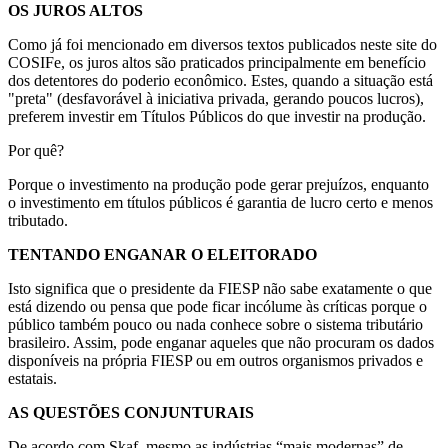
OS JUROS ALTOS
Como já foi mencionado em diversos textos publicados neste site do
COSIFe, os juros altos são praticados principalmente em benefício
dos detentores do poderio econômico. Estes, quando a situação está
"preta" (desfavorável à iniciativa privada, gerando poucos lucros),
preferem investir em Títulos Públicos do que investir na produção.
Por quê?
Porque o investimento na produção pode gerar prejuízos, enquanto
o investimento em títulos públicos é garantia de lucro certo e menos
tributado.
TENTANDO ENGANAR O ELEITORADO
Isto significa que o presidente da FIESP não sabe exatamente o que
está dizendo ou pensa que pode ficar incólume às críticas porque o
público também pouco ou nada conhece sobre o sistema tributário
brasileiro. Assim, pode enganar aqueles que não procuram os dados
disponíveis na própria FIESP ou em outros organismos privados e
estatais.
AS QUESTÕES CONJUNTURAIS
De acordo com Skaf, mesmo as indústrias “mais modernas” de