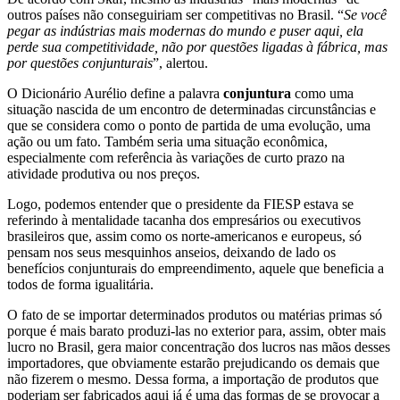
outros países não conseguiriam ser competitivas no Brasil. “
Se você
pegar as indústrias mais modernas do mundo e puser aqui, ela
perde sua competitividade, não por questões ligadas à fábrica, mas
por questões conjunturais
”, alertou.
O Dicionário Aurélio define a palavra
conjuntura
como uma
situação nascida de um encontro de determinadas circunstâncias e
que se considera como o ponto de partida de uma evolução, uma
ação ou um fato. Também seria uma situação econômica,
especialmente com referência às variações de curto prazo na
atividade produtiva ou nos preços.
Logo, podemos entender que o presidente da FIESP estava se
referindo à mentalidade tacanha dos empresários ou executivos
brasileiros que, assim como os norte-americanos e europeus, só
pensam nos seus mesquinhos anseios, deixando de lado os
benefícios conjunturais do empreendimento, aquele que beneficia a
todos de forma igualitária.
O fato de se importar determinados produtos ou matérias primas só
porque é mais barato produzi-las no exterior para, assim, obter mais
lucro no Brasil, gera maior concentração dos lucros nas mãos desses
importadores, que obviamente estarão prejudicando os demais que
não fizerem o mesmo. Dessa forma, a importação de produtos que
poderiam ser fabricados aqui já é uma das formas de se provocar a