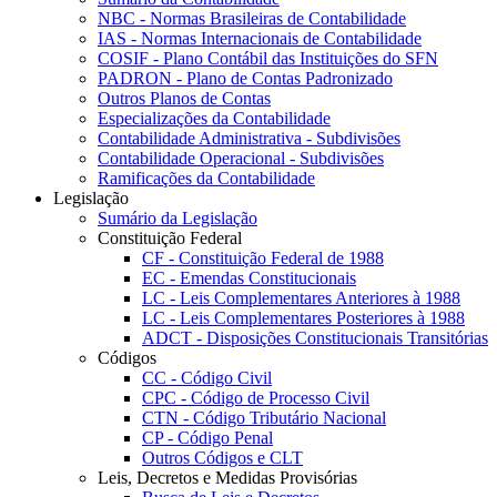
NBC - Normas Brasileiras de Contabilidade
IAS - Normas Internacionais de Contabilidade
COSIF - Plano Contábil das Instituições do SFN
PADRON - Plano de Contas Padronizado
Outros Planos de Contas
Especializações da Contabilidade
Contabilidade Administrativa - Subdivisões
Contabilidade Operacional - Subdivisões
Ramificações da Contabilidade
Legislação
Sumário da Legislação
Constituição Federal
CF - Constituição Federal de 1988
EC - Emendas Constitucionais
LC - Leis Complementares Anteriores à 1988
LC - Leis Complementares Posteriores à 1988
ADCT - Disposições Constitucionais Transitórias
Códigos
CC - Código Civil
CPC - Código de Processo Civil
CTN - Código Tributário Nacional
CP - Código Penal
Outros Códigos e CLT
Leis, Decretos e Medidas Provisórias