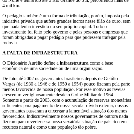
do Norte e tenha ido até o Rio Grande do Sul, percorrendo mais de
4 mil km.
O pedágio também é uma forma de tributação, porém, imposta pela
iniciativa privada que aufere grandes lucros nesse filão de ouro, sem
que nada tenha investido do seu próprio capital. Todo o
investimento foi feito pelo governo e pelas pessoas e empresas que
foram obrigadas a pagar pedágio para que pudessem trafegar pela
rodovia.
A FALTA DE INFRAESTRUTURA
O Dicionário Aurélio define a
infraestrutura
como a base
econômica de uma sociedade ou de uma organização.
De fato até 2002 os governantes brasileiros depois de Getúlio
Vargas (de 1930 a 1946 e de 1950 a 1954) pouco fizeram pela parte
menos favorecida de nossa população. Por esse motivo as favelas
cresceram vertiginosamente desde o Golpe Militar de 1964.
Somente a partir de 2003, com o acumulação de reservas monetárias
suficientes para pagamento de nossa secular dívida externa, nossos
governantes passaram a enxergar a lamentável situação dos menos
favorecidos. Indiscutivelmente nossos governantes de outrora nada
fizeram para reverter essa nossa vexatória situação de país rico em
recursos natural e como uma população tão pobre.