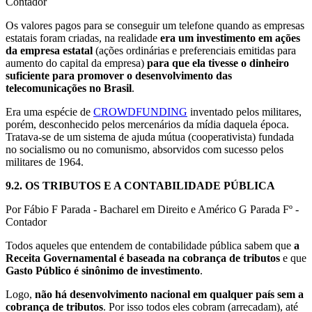
Contador
Os valores pagos para se conseguir um telefone quando as empresas
estatais foram criadas, na realidade
era um investimento em ações
da empresa estatal
(ações ordinárias e preferenciais emitidas para
aumento do capital da empresa)
para que ela tivesse o dinheiro
suficiente para promover o desenvolvimento das
telecomunicações no Brasil
.
Era uma espécie de
CROWDFUNDING
inventado pelos militares,
porém, desconhecido pelos mercenários da mídia daquela época.
Tratava-se de um sistema de ajuda mútua (cooperativista) fundada
no socialismo ou no comunismo, absorvidos com sucesso pelos
militares de 1964.
9.2.
OS TRIBUTOS E A CONTABILIDADE PÚBLICA
Por Fábio F Parada - Bacharel em Direito e Américo G Parada Fº -
Contador
Todos aqueles que entendem de contabilidade pública sabem que
a
Receita Governamental é baseada na cobrança de tributos
e que
Gasto Público é sinônimo de investimento
.
Logo,
não há desenvolvimento nacional em qualquer país sem a
cobrança de tributos
. Por isso todos eles cobram (arrecadam), até