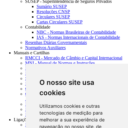
SUSEP - Superintendência de Seguros Privados
Sumário SUSEP
Resoluções CNSP
Circulares SUSEP
Cartas Circulares SUSEP
Contabilidade
NBC - Normas Brasileiras de Contabilidade
IAS - Normas Internacionais de Contabilidade
Resenhas Diárias Governamentais
Normativos Auxiliares
Manuais e Cartilhas
RMCCI - Mercado de Câmbio e Capital Internacional
MNI - Manual de Normas e Instruções
MTVM - Manual de Títulos e Valores Mobiliários
MCR - Manual de Crédito Rural
SISORF - Manual de Organização do SFN
O nosso site usa
MASUP - Manual de Supervisão Bancária
CADOC - Catálogo de Documentos
cookies
CNAE-CONCLA - Classificação Nacional de
Atividades Econômicas
PMF - Cartilhas do BCB
Utilizamos cookies e outras
Manuais Auxiliares do BCB e Cosif-e
tecnologias de medição para
Resenhas Diárias Governamentais
melhorar a sua experiência de
Ligações Externas
Links Úteis
navegação no nosso site, de