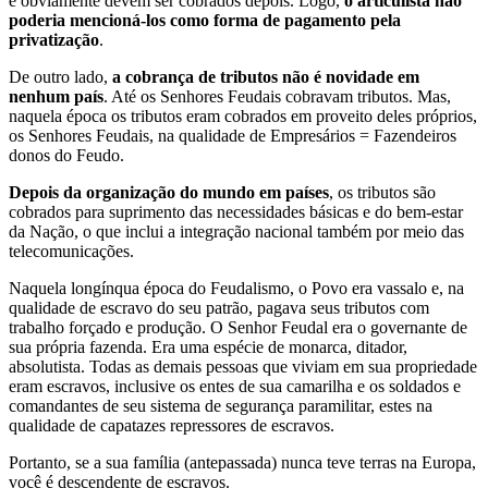
e obviamente devem ser cobrados depois. Logo,
o articulista não
poderia mencioná-los como forma de pagamento pela
privatização
.
De outro lado,
a cobrança de tributos não é novidade em
nenhum país
. Até os Senhores Feudais cobravam tributos. Mas,
naquela época os tributos eram cobrados em proveito deles próprios,
os Senhores Feudais, na qualidade de Empresários = Fazendeiros
donos do Feudo.
Depois da organização do mundo em países
, os tributos são
cobrados para suprimento das necessidades básicas e do bem-estar
da Nação, o que inclui a integração nacional também por meio das
telecomunicações.
Naquela longínqua época do Feudalismo, o Povo era vassalo e, na
qualidade de escravo do seu patrão, pagava seus tributos com
trabalho forçado e produção. O Senhor Feudal era o governante de
sua própria fazenda. Era uma espécie de monarca, ditador,
absolutista. Todas as demais pessoas que viviam em sua propriedade
eram escravos, inclusive os entes de sua camarilha e os soldados e
comandantes de seu sistema de segurança paramilitar, estes na
qualidade de capatazes repressores de escravos.
Portanto, se a sua família (antepassada) nunca teve terras na Europa,
você é descendente de escravos.