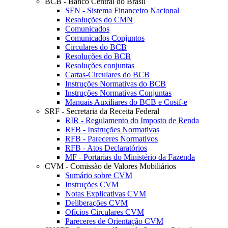
BCB - Banco Central do Brasil
SFN - Sistema Financeiro Nacional
Resoluções do CMN
Comunicados
Comunicados Conjuntos
Circulares do BCB
Resoluções do BCB
Resoluções conjuntas
Cartas-Circulares do BCB
Instruções Normativas do BCB
Instruções Normativas Conjuntas
Manuais Auxiliares do BCB e Cosif-e
SRF - Secretaria da Receita Federal
RIR - Regulamento do Imposto de Renda
RFB - Instruções Normativas
RFB - Pareceres Normativos
RFB - Atos Declaratórios
MF - Portarias do Ministério da Fazenda
CVM - Comissão de Valores Mobiliários
Sumário sobre CVM
Instruções CVM
Notas Explicativas CVM
Deliberações CVM
Ofícios Circulares CVM
Pareceres de Orientação CVM