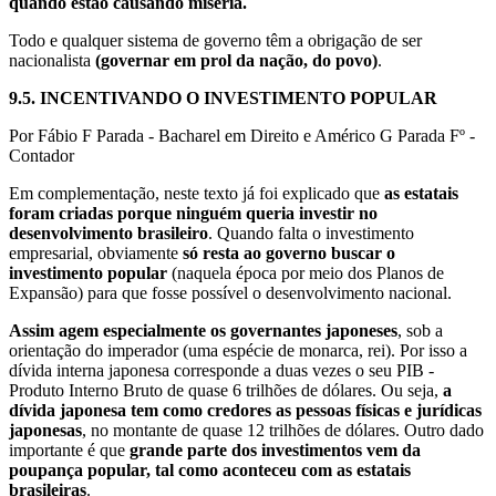
quando estão causando miséria.
Todo e qualquer sistema de governo têm a obrigação de ser
nacionalista
(governar em prol da nação, do povo)
.
9.5.
INCENTIVANDO O INVESTIMENTO POPULAR
Por Fábio F Parada - Bacharel em Direito e Américo G Parada Fº -
Contador
Em complementação, neste texto já foi explicado que
as estatais
foram criadas porque ninguém queria investir no
desenvolvimento brasileiro
. Quando falta o investimento
empresarial, obviamente
só resta ao governo buscar o
investimento popular
(naquela época por meio dos Planos de
Expansão) para que fosse possível o desenvolvimento nacional.
Assim agem especialmente os governantes japoneses
, sob a
orientação do imperador (uma espécie de monarca, rei). Por isso a
dívida interna japonesa corresponde a duas vezes o seu PIB -
Produto Interno Bruto de quase 6 trilhões de dólares. Ou seja,
a
dívida japonesa tem como credores as pessoas físicas e jurídicas
japonesas
, no montante de quase 12 trilhões de dólares. Outro dado
importante é que
grande parte dos investimentos vem da
poupança popular, tal como aconteceu com as estatais
brasileiras
.