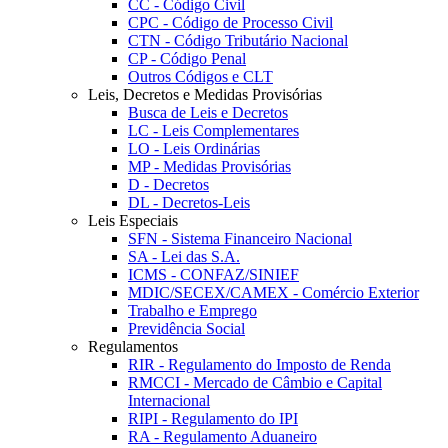
CC - Código Civil
CPC - Código de Processo Civil
CTN - Código Tributário Nacional
CP - Código Penal
Outros Códigos e CLT
Leis, Decretos e Medidas Provisórias
Busca de Leis e Decretos
LC - Leis Complementares
LO - Leis Ordinárias
MP - Medidas Provisórias
D - Decretos
DL - Decretos-Leis
Leis Especiais
SFN - Sistema Financeiro Nacional
SA - Lei das S.A.
ICMS - CONFAZ/SINIEF
MDIC/SECEX/CAMEX - Comércio Exterior
Trabalho e Emprego
Previdência Social
Regulamentos
RIR - Regulamento do Imposto de Renda
RMCCI - Mercado de Câmbio e Capital
Internacional
RIPI - Regulamento do IPI
RA - Regulamento Aduaneiro