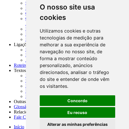
SISORF - Manual de Organização do SFN
O nosso site usa
MASUP - Manual de Supervisão Bancária
CADOC - Catálogo de Documentos
cookies
CNAE-CONCLA - Classificação Nacional de
Atividades Econômicas
PMF - Cartilhas do BCB
Utilizamos cookies e outras
Manuais Auxiliares do BCB e Cosif-e
tecnologias de medição para
Resenhas Diárias Governamentais
melhorar a sua experiência de
Ligações Externas
Links Úteis
navegação no nosso site, de
Presidência da República
forma a mostrar conteúdo
Agências Nacionais Reguladoras
personalizado, anúncios
Roteiros para Estudos
Textos
direcionados, analisar o tráfego
Índice de Textos
do site e entender de onde vêm
Editorial
os visitantes.
Monografias
Na Imprensa
Fórum de Discussão
Concordo
Outras ferramentas
Glossário
Relacionamento
Eu recuso
Fale Conosco
Alterar as minhas preferências
Início