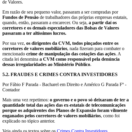
de Valores.
Em razão de seu pequeno valor, passaram a ser compradas por
Fundos de Pensão
de trabalhadores das próprias empresas estatais,
quando, então, passaram a encarecer. Ou seja,
a partir daí os
corretores e os demais especuladores das Bolsas de Valores
passaram a ter altíssimos lucros.
Por sua vez,
os dirigentes da CVM, todos pinçados entre os
corretores de valores mobiliários
, nada fizeram para combater o
mencionado
crime de manipulação das cotações das ações
. A
citada lei denomina
a CVM como responsável pela denúncia
dessas irregularidades ao Ministério Público
.
5.2.
FRAUDES E CRIMES CONTRA INVESTIDORES
Por Fábio F Parada - Bacharel em Direito e Américo G Parada Fº -
Contador
Mais uma vez repetimos:
o governo e o povo só deixaram de ter a
quantidade total das ações das ex-estatais de telecomunicações
porque os adquirentes dos Planos de Expansão foram vilmente
enganados pelos corretores de valores mobiliários
, como foi
explicado no tópico anterior.
Veja ainda os textos sobre os
Crimes Contra Investidores
.