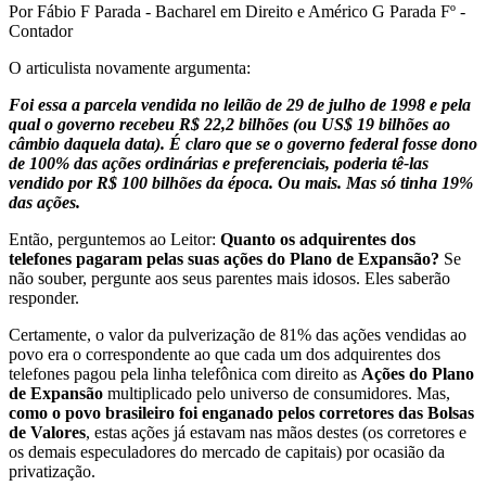
Por Fábio F Parada - Bacharel em Direito e Américo G Parada Fº -
Contador
O articulista novamente argumenta:
Foi essa a parcela vendida no leilão de 29 de julho de 1998 e pela
qual o governo recebeu R$ 22,2 bilhões (ou US$ 19 bilhões ao
câmbio daquela data). É claro que se o governo federal fosse dono
de 100% das ações ordinárias e preferenciais, poderia tê-las
vendido por R$ 100 bilhões da época. Ou mais. Mas só tinha 19%
das ações.
Então, perguntemos ao Leitor:
Quanto os adquirentes dos
telefones pagaram pelas suas ações do Plano de Expansão?
Se
não souber, pergunte aos seus parentes mais idosos. Eles saberão
responder.
Certamente, o valor da pulverização de 81% das ações vendidas ao
povo era o correspondente ao que cada um dos adquirentes dos
telefones pagou pela linha telefônica com direito as
Ações do Plano
de Expansão
multiplicado pelo universo de consumidores. Mas,
como o povo brasileiro foi enganado pelos corretores das Bolsas
de Valores
, estas ações já estavam nas mãos destes (os corretores e
os demais especuladores do mercado de capitais) por ocasião da
privatização.