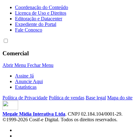
Coordenação do Conteúdo
Licença de Uso e Direitos
Editoração e Datacenter
Expediente do Portal
Fale Conosco
Comercial
Abrir Menu
Fechar Menu
Assine Já
Anuncie Aqui
Estatísticas
Política de Privacidade
Política de vendas
Base legal
Mapa do site
Megale Mídia Interativa Ltda
. CNPJ 02.184.104/0001-29.
©1999-2026 Cosif-e Digital. Todos os direitos reservados.