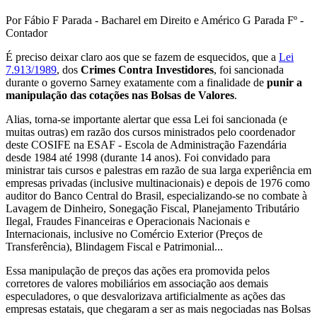
Por Fábio F Parada - Bacharel em Direito e Américo G Parada Fº -
Contador
É preciso deixar claro aos que se fazem de esquecidos, que a
Lei
7.913/1989
, dos
Crimes Contra Investidores
, foi sancionada
durante o governo Sarney exatamente com a finalidade de
punir a
manipulação das cotações nas Bolsas de Valores
.
Alias, torna-se importante alertar que essa Lei foi sancionada (e
muitas outras) em razão dos cursos ministrados pelo coordenador
deste COSIFE na ESAF - Escola de Administração Fazendária
desde 1984 até 1998 (durante 14 anos). Foi convidado para
ministrar tais cursos e palestras em razão de sua larga experiência em
empresas privadas (inclusive multinacionais) e depois de 1976 como
auditor do Banco Central do Brasil, especializando-se no combate à
Lavagem de Dinheiro, Sonegação Fiscal, Planejamento Tributário
Ilegal, Fraudes Financeiras e Operacionais Nacionais e
Internacionais, inclusive no Comércio Exterior (Preços de
Transferência), Blindagem Fiscal e Patrimonial...
Essa manipulação de preços das ações era promovida pelos
corretores de valores mobiliários em associação aos demais
especuladores, o que desvalorizava artificialmente as ações das
empresas estatais, que chegaram a ser as mais negociadas nas Bolsas