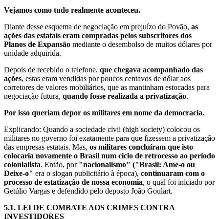
Vejamos como tudo realmente aconteceu.
Diante desse esquema de negociação em prejuízo do Povão,
as
ações das estatais eram compradas pelos subscritores dos
Planos de Expansão
mediante o desembolso de muitos dólares por
unidade adquirida.
Depois de recebido o telefone,
que chegava acompanhado das
ações
, estas eram vendidas por poucos centavos de dólar aos
corretores de valores mobiliários, que as mantinham estocadas para
negociação futura,
quando fosse realizada a privatização
.
Por isso queriam depor os militares em nome da democracia.
Explicando: Quando a sociedade civil (high society) colocou os
militares no governo foi exatamente para que fizessem a privatização
das empresas estatais. Mas,
os militares concluíram que isto
colocaria novamente o Brasil num ciclo de retrocesso ao período
colonialista
. Então, por
"nacionalismo" ("Brasil: Ame-o ou
Deixe-o"
era o slogan publicitário à época),
continuaram com o
processo de estatização de nossa economia
, o qual foi iniciado por
Getúlio Vargas e defendido pelo deposto João Goulart.
5.1.
LEI DE COMBATE AOS CRIMES CONTRA
INVESTIDORES