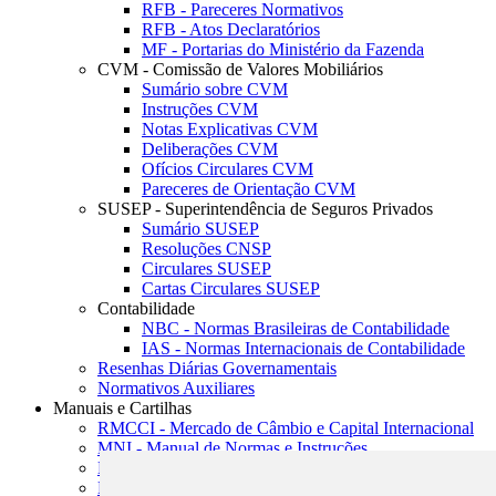
RFB - Pareceres Normativos
RFB - Atos Declaratórios
MF - Portarias do Ministério da Fazenda
CVM - Comissão de Valores Mobiliários
Sumário sobre CVM
Instruções CVM
Notas Explicativas CVM
Deliberações CVM
Ofícios Circulares CVM
Pareceres de Orientação CVM
SUSEP - Superintendência de Seguros Privados
Sumário SUSEP
Resoluções CNSP
Circulares SUSEP
Cartas Circulares SUSEP
Contabilidade
NBC - Normas Brasileiras de Contabilidade
IAS - Normas Internacionais de Contabilidade
Resenhas Diárias Governamentais
Normativos Auxiliares
Manuais e Cartilhas
RMCCI - Mercado de Câmbio e Capital Internacional
MNI - Manual de Normas e Instruções
MTVM - Manual de Títulos e Valores Mobiliários
MCR - Manual de Crédito Rural