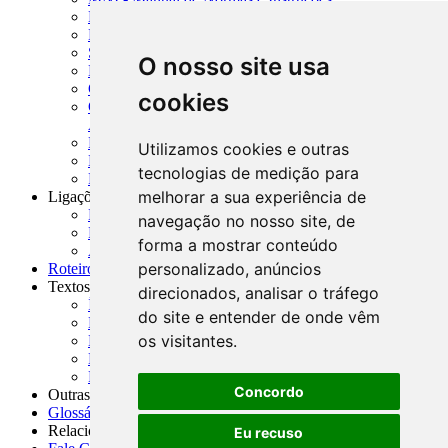
MTVM - Manual de Títulos e Valores Mobiliários
MCR - Manual de Crédito Rural
SISORF - Manual de Organização do SFN
O nosso site usa
MASUP - Manual de Supervisão Bancária
CADOC - Catálogo de Documentos
cookies
CNAE-CONCLA - Classificação Nacional de
Atividades Econômicas
PMF - Cartilhas do BCB
Utilizamos cookies e outras
Manuais Auxiliares do BCB e Cosif-e
tecnologias de medição para
Resenhas Diárias Governamentais
melhorar a sua experiência de
Ligações Externas
Links Úteis
navegação no nosso site, de
Presidência da República
forma a mostrar conteúdo
Agências Nacionais Reguladoras
personalizado, anúncios
Roteiros para Estudos
Textos
direcionados, analisar o tráfego
Índice de Textos
do site e entender de onde vêm
Editorial
os visitantes.
Monografias
Na Imprensa
Fórum de Discussão
Concordo
Outras ferramentas
Glossário
Relacionamento
Eu recuso