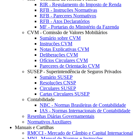
RIR - Regulamento do Imposto de Renda
RFB - Instruções Normativas
RFB - Pareceres Normativos
RFB - Atos Declaratórios
MF - Portarias do Ministério da Fazenda
CVM - Comissão de Valores Mobiliários
Sumário sobre CVM
Instruções CVM
Notas Explicativas CVM
Deliberações CVM
Ofícios Circulares CVM
Pareceres de Orientação CVM
SUSEP - Superintendência de Seguros Privados
Sumário SUSEP
Resoluções CNSP
Circulares SUSEP
Cartas Circulares SUSEP
Contabilidade
NBC - Normas Brasileiras de Contabilidade
IAS - Normas Internacionais de Contabilidade
Resenhas Diárias Governamentais
Normativos Auxiliares
Manuais e Cartilhas
RMCCI - Mercado de Câmbio e Capital Internacional
MNI - Manual de Normas e Instruções