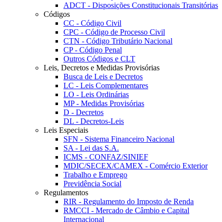
ADCT - Disposições Constitucionais Transitórias
Códigos
CC - Código Civil
CPC - Código de Processo Civil
CTN - Código Tributário Nacional
CP - Código Penal
Outros Códigos e CLT
Leis, Decretos e Medidas Provisórias
Busca de Leis e Decretos
LC - Leis Complementares
LO - Leis Ordinárias
MP - Medidas Provisórias
D - Decretos
DL - Decretos-Leis
Leis Especiais
SFN - Sistema Financeiro Nacional
SA - Lei das S.A.
ICMS - CONFAZ/SINIEF
MDIC/SECEX/CAMEX - Comércio Exterior
Trabalho e Emprego
Previdência Social
Regulamentos
RIR - Regulamento do Imposto de Renda
RMCCI - Mercado de Câmbio e Capital
Internacional