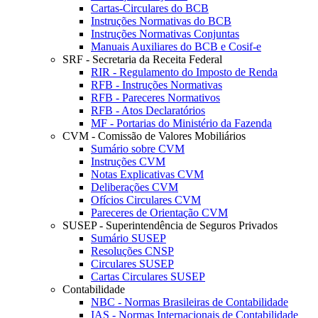
Cartas-Circulares do BCB
Instruções Normativas do BCB
Instruções Normativas Conjuntas
Manuais Auxiliares do BCB e Cosif-e
SRF - Secretaria da Receita Federal
RIR - Regulamento do Imposto de Renda
RFB - Instruções Normativas
RFB - Pareceres Normativos
RFB - Atos Declaratórios
MF - Portarias do Ministério da Fazenda
CVM - Comissão de Valores Mobiliários
Sumário sobre CVM
Instruções CVM
Notas Explicativas CVM
Deliberações CVM
Ofícios Circulares CVM
Pareceres de Orientação CVM
SUSEP - Superintendência de Seguros Privados
Sumário SUSEP
Resoluções CNSP
Circulares SUSEP
Cartas Circulares SUSEP
Contabilidade
NBC - Normas Brasileiras de Contabilidade
IAS - Normas Internacionais de Contabilidade