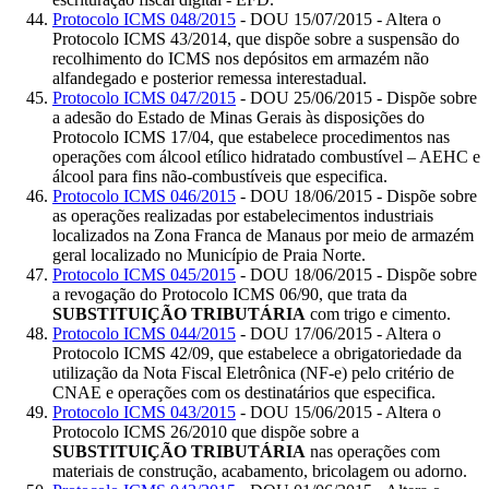
Protocolo ICMS 048/2015
- DOU 15/07/2015 - Altera o
Protocolo ICMS 43/2014, que dispõe sobre a suspensão do
recolhimento do ICMS nos depósitos em armazém não
alfandegado e posterior remessa interestadual.
Protocolo ICMS 047/2015
- DOU 25/06/2015 - Dispõe sobre
a adesão do Estado de Minas Gerais às disposições do
Protocolo ICMS 17/04, que estabelece procedimentos nas
operações com álcool etílico hidratado combustível – AEHC e
álcool para fins não-combustíveis que especifica.
Protocolo ICMS 046/2015
- DOU 18/06/2015 - Dispõe sobre
as operações realizadas por estabelecimentos industriais
localizados na Zona Franca de Manaus por meio de armazém
geral localizado no Município de Praia Norte.
Protocolo ICMS 045/2015
- DOU 18/06/2015 - Dispõe sobre
a revogação do Protocolo ICMS 06/90, que trata da
SUBSTITUIÇÃO TRIBUTÁRIA
com trigo e cimento.
Protocolo ICMS 044/2015
- DOU 17/06/2015 - Altera o
Protocolo ICMS 42/09, que estabelece a obrigatoriedade da
utilização da Nota Fiscal Eletrônica (NF-e) pelo critério de
CNAE e operações com os destinatários que especifica.
Protocolo ICMS 043/2015
- DOU 15/06/2015 - Altera o
Protocolo ICMS 26/2010 que dispõe sobre a
SUBSTITUIÇÃO TRIBUTÁRIA
nas operações com
materiais de construção, acabamento, bricolagem ou adorno.