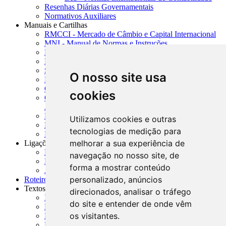
Resenhas Diárias Governamentais
Normativos Auxiliares
Manuais e Cartilhas
RMCCI - Mercado de Câmbio e Capital Internacional
MNI - Manual de Normas e Instruções
MTVM - Manual de Títulos e Valores Mobiliários
MCR - Manual de Crédito Rural
SISORF - Manual de Organização do SFN
O nosso site usa
MASUP - Manual de Supervisão Bancária
CADOC - Catálogo de Documentos
cookies
CNAE-CONCLA - Classificação Nacional de
Atividades Econômicas
PMF - Cartilhas do BCB
Utilizamos cookies e outras
Manuais Auxiliares do BCB e Cosif-e
tecnologias de medição para
Resenhas Diárias Governamentais
melhorar a sua experiência de
Ligações Externas
Links Úteis
navegação no nosso site, de
Presidência da República
forma a mostrar conteúdo
Agências Nacionais Reguladoras
personalizado, anúncios
Roteiros para Estudos
Textos
direcionados, analisar o tráfego
Índice de Textos
do site e entender de onde vêm
Editorial
os visitantes.
Monografias
Na Imprensa