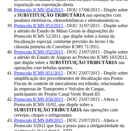
exportação ou exportação direta.
Protocolo ICMS 054/2015
- DOU 17/08/2015 - Dispõe sobre
a
SUBSTITUIÇÃO TRIBUTÁRIA
nas operações com
produtos eletrônicos, eletroeletrônicos e eletrodomésticos.
Protocolo ICMS 053/2015
- DOU 31/07/2015 - Dispõe sobre
a adesão do Estado de Minas Gerais às disposições do
Protocolo ICMS 52/2011, que dispõe sobre a forma da
fiscalização especial, conforme previsão do inciso I da
cláusula primeira do Convênio ICMS 71/2011.
Protocolo ICMS 052/2015
- DOU 23/07/2015 - Dispõe sobre
a adesão do Estado de Alagoas ao Protocolo ICMS 103/2012,
que dispõe sobre a
SUBSTITUIÇÃO TRIBUTÁRIA
nas
operações com bebidas quentes.
Protocolo ICMS 051/2015
- DOU 23/07/2015 - Dispõe sobre
simplificação dos procedimentos de fiscalização nos Postos
Fiscais de controle de mercadorias em trânsito, relacionados
às empresas de Transportes e Veículos de Cargas,
participantes do Projeto Canal Verde Brasil-ID.
Protocolo ICMS 050/2015
- DOU 23/07/2015 - Altera o
Protocolo ICMS 10/92, que dispõe sobre a
SUBSTITUIÇÃO TRIBUTÁRIA
nas operações com
cervejas, chopes e refrigerantes.
Protocolo ICMS 049/2015
- DOU 23/07/2015 - Altera o
Protocolo 3/2011 que fixa o prazo para a obrigatoriedade da
escrituração fiscal digital - EFD.