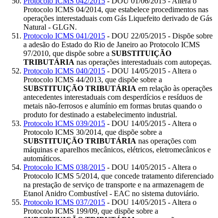
Protocolo ICMS 042/2015
- DOU 01/06/2015 - Altera o
Protocolo ICMS 04/2014, que estabelece procedimentos nas
operações interestaduais com Gás Liquefeito derivado de Gás
Natural - GLGN.
Protocolo ICMS 041/2015
- DOU 22/05/2015 - Dispõe sobre
a adesão do Estado do Rio de Janeiro ao Protocolo ICMS
97/2010, que dispõe sobre a
SUBSTITUIÇÃO
TRIBUTÁRIA
nas operações interestaduais com autopeças.
Protocolo ICMS 040/2015
- DOU 14/05/2015 - Altera o
Protocolo ICMS 44/2013, que dispõe sobre a
SUBSTITUIÇÃO TRIBUTÁRIA
em relação às operações
antecedentes interestaduais com desperdícios e resíduos de
metais não-ferrosos e alumínio em formas brutas quando o
produto for destinado a estabelecimento industrial.
Protocolo ICMS 039/2015
- DOU 14/05/2015 - Altera o
Protocolo ICMS 30/2014, que dispõe sobre a
SUBSTITUIÇÃO TRIBUTÁRIA
nas operações com
máquinas e aparelhos mecânicos, elétricos, eletromecânicos e
automáticos.
Protocolo ICMS 038/2015
- DOU 14/05/2015 - Altera o
Protocolo ICMS 5/2014, que concede tratamento diferenciado
na prestação de serviço de transporte e na armazenagem de
Etanol Anidro Combustível - EAC no sistema dutoviário.
Protocolo ICMS 037/2015
- DOU 14/05/2015 - Altera o
Protocolo ICMS 199/09, que dispõe sobre a