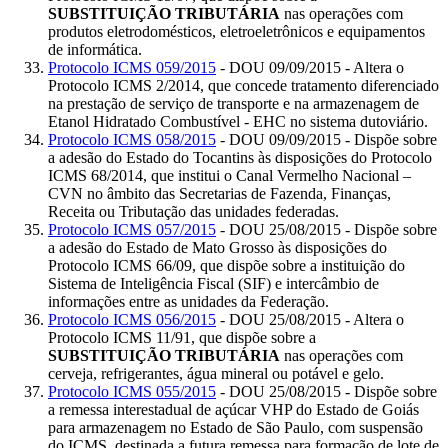
SUBSTITUIÇÃO TRIBUTÁRIA
nas operações com
produtos eletrodomésticos, eletroeletrônicos e equipamentos
de informática.
Protocolo ICMS 059/2015
- DOU 09/09/2015 - Altera o
Protocolo ICMS 2/2014, que concede tratamento diferenciado
na prestação de serviço de transporte e na armazenagem de
Etanol Hidratado Combustível - EHC no sistema dutoviário.
Protocolo ICMS 058/2015
- DOU 09/09/2015 - Dispõe sobre
a adesão do Estado do Tocantins às disposições do Protocolo
ICMS 68/2014, que institui o Canal Vermelho Nacional –
CVN no âmbito das Secretarias de Fazenda, Finanças,
Receita ou Tributação das unidades federadas.
Protocolo ICMS 057/2015
- DOU 25/08/2015 - Dispõe sobre
a adesão do Estado de Mato Grosso às disposições do
Protocolo ICMS 66/09, que dispõe sobre a instituição do
Sistema de Inteligência Fiscal (SIF) e intercâmbio de
informações entre as unidades da Federação.
Protocolo ICMS 056/2015
- DOU 25/08/2015 - Altera o
Protocolo ICMS 11/91, que dispõe sobre a
SUBSTITUIÇÃO TRIBUTÁRIA
nas operações com
cerveja, refrigerantes, água mineral ou potável e gelo.
Protocolo ICMS 055/2015
- DOU 25/08/2015 - Dispõe sobre
a remessa interestadual de açúcar VHP do Estado de Goiás
para armazenagem no Estado de São Paulo, com suspensão
do ICMS, destinada a futura remessa para formação de lote de