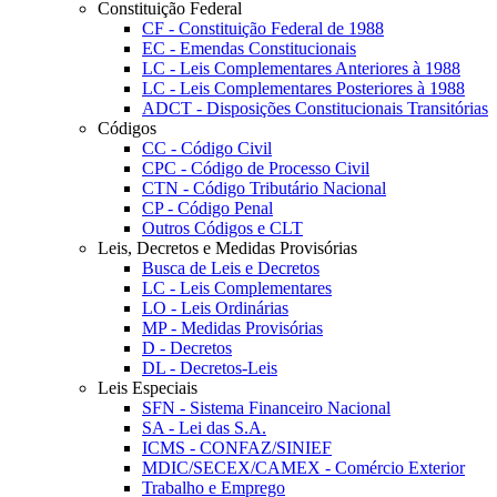
Constituição Federal
CF - Constituição Federal de 1988
EC - Emendas Constitucionais
LC - Leis Complementares Anteriores à 1988
LC - Leis Complementares Posteriores à 1988
ADCT - Disposições Constitucionais Transitórias
Códigos
CC - Código Civil
CPC - Código de Processo Civil
CTN - Código Tributário Nacional
CP - Código Penal
Outros Códigos e CLT
Leis, Decretos e Medidas Provisórias
Busca de Leis e Decretos
LC - Leis Complementares
LO - Leis Ordinárias
MP - Medidas Provisórias
D - Decretos
DL - Decretos-Leis
Leis Especiais
SFN - Sistema Financeiro Nacional
SA - Lei das S.A.
ICMS - CONFAZ/SINIEF
MDIC/SECEX/CAMEX - Comércio Exterior
Trabalho e Emprego