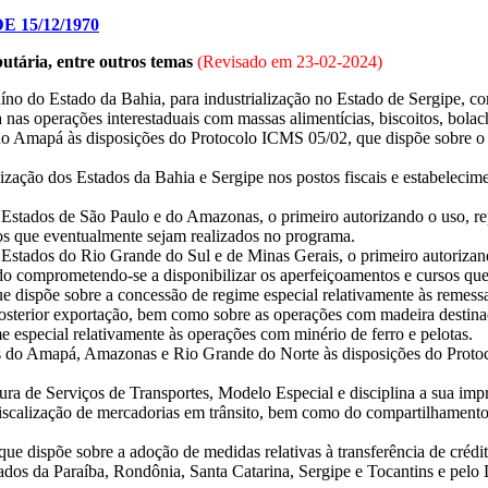
 15/12/1970
butária, entre outros temas
(Revisado em
23-02-2024
)
íno do Estado da Bahia, para industrialização no Estado de Sergipe, c
a nas operações interestaduais com massas alimentícias, biscoitos, bolach
o Amapá às disposições do Protocolo ICMS 05/02, que dispõe sobre o reg
lização dos Estados da Bahia e Sergipe nos postos fiscais e estabelecim
s Estados de São Paulo e do Amazonas, o primeiro autorizando o uso, r
s que eventualmente sejam realizados no programa.
s Estados do Rio Grande do Sul e de Minas Gerais, o primeiro autoriza
o comprometendo-se a disponibilizar os aperfeiçoamentos e cursos que
e dispõe sobre a concessão de regime especial relativamente às remessa
 posterior exportação, bem como sobre as operações com madeira destin
 especial relativamente às operações com minério de ferro e pelotas.
s do Amapá, Amazonas e Rio Grande do Norte às disposições do Proto
ra de Serviços de Transportes, Modelo Especial e disciplina a sua imp
iscalização de mercadorias em trânsito, bem como do compartilhamento d
e dispõe sobre a adoção de medidas relativas à transferência de créd
ados da Paraíba, Rondônia, Santa Catarina, Sergipe e Tocantins e pelo 