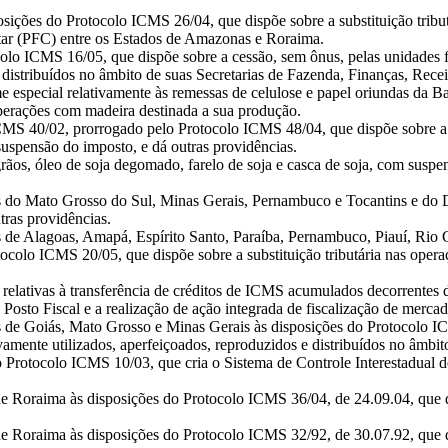
osições do Protocolo ICMS 26/04, que dispõe sobre a substituição tribu
tar (PFC) entre os Estados de Amazonas e Roraima.
olo ICMS 16/05, que dispõe sobre a cessão, sem ônus, pelas unidades fe
 distribuídos no âmbito de suas Secretarias de Fazenda, Finanças, Rece
 especial relativamente às remessas de celulose e papel oriundas da Bah
perações com madeira destinada a sua produção.
ICMS 40/02, prorrogado pelo Protocolo ICMS 48/04, que dispõe sobre a
spensão do imposto, e dá outras providências.
rãos, óleo de soja degomado, farelo de soja e casca de soja, com sus
 do Mato Grosso do Sul, Minas Gerais, Pernambuco e Tocantins e do Di
ras providências.
 de Alagoas, Amapá, Espírito Santo, Paraíba, Pernambuco, Piauí, Rio 
otocolo ICMS 20/05, que dispõe sobre a substituição tributária nas ope
relativas à transferência de créditos de ICMS acumulados decorrentes 
osto Fiscal e a realização de ação integrada de fiscalização de mercado
 de Goiás, Mato Grosso e Minas Gerais às disposições do Protocolo IC
vamente utilizados, aperfeiçoados, reproduzidos e distribuídos no âmbit
 Protocolo ICMS 10/03, que cria o Sistema de Controle Interestadual d
e Roraima às disposições do Protocolo ICMS 36/04, de 24.09.04, que di
e Roraima às disposições do Protocolo ICMS 32/92, de 30.07.92, que dis