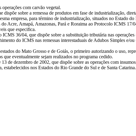
as operações com carvão vegetal.
 dispõe sobre a remessa de produtos em fase de industrialização, diret
mesma empresa, para término de industrialização, situados no Estado do 
s do Acre, Amapá, Amazonas, Pará e Roraima ao Protocolo ICMS 17/04,
eis que especifica.
 ICMS 36/04, que dispõe sobre a substituição tributária nas operações
lhimento do ICMS nas remessas interestaduais de Adubos Simples e/ou
s estados do Mato Grosso e de Goiás, o primeiro autorizando o uso, re
s que eventualmente sejam realizados no programa cedido.
 13 de dezembro de 2002, que dispõe sobre as operações com insumos, 
ia, estabelecidos nos Estados do Rio Grande do Sul e de Santa Catarina.