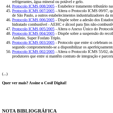
refrigerantes, água mineral ou potável e gelo.
Protocolo ICMS 008/2005
- Estabelece tratamento tributário n
Protocolo ICMS 007/2005
- Altera o Protocolo ICMS 09/97, que
de São Paulo, a outros estabelecimentos industrializadores da 
Protocolo ICMS 006/2005
- Dispõe sobre a adesão dos Estado
hidratado combustível - AEHC e álcool para fins não-combustív
Protocolo ICMS 005/2005
- Altera o Anexo Único do Protocolo
Protocolo ICMS 004/2005
- Dispõe sobre a suspensão do reco
Amônio, Super Fosfato Triplo.
Protocolo ICMS 003/2005
- Protocolo que entre si celebram o
segundo comprometendo-se a disponibilizar os aperfeiçoamento
Protocolo ICMS 002/2005
- Altera o Protocolo ICMS 55/02, de
produtores que entre si mantêm contrato de integração e parcer
(...)
Quer ver mais? Assine o Cosif Digital!
NOTA BIBLIOGRÁFICA