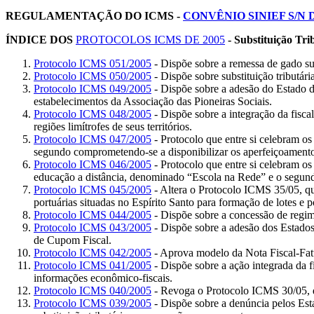
REGULAMENTAÇÃO DO ICMS -
CONVÊNIO SINIEF S/N DE
ÍNDICE DOS
PROTOCOLOS ICMS DE 2005
- Substituição Tri
Protocolo ICMS 051/2005
- Dispõe sobre a remessa de gado su
Protocolo ICMS 050/2005
- Dispõe sobre substituição tributári
Protocolo ICMS 049/2005
- Dispõe sobre a adesão do Estado d
estabelecimentos da Associação das Pioneiras Sociais.
Protocolo ICMS 048/2005
- Dispõe sobre a integração da fisca
regiões limítrofes de seus territórios.
Protocolo ICMS 047/2005
- Protocolo que entre si celebram o
segundo comprometendo-se a disponibilizar os aperfeiçoamento
Protocolo ICMS 046/2005
- Protocolo que entre si celebram o
educação a distância, denominado “Escola na Rede” e o segund
Protocolo ICMS 045/2005
- Altera o Protocolo ICMS 35/05, qu
portuárias situadas no Espírito Santo para formação de lotes e
Protocolo ICMS 044/2005
- Dispõe sobre a concessão de regime
Protocolo ICMS 043/2005
- Dispõe sobre a adesão dos Estado
de Cupom Fiscal.
Protocolo ICMS 042/2005
- Aprova modelo da Nota Fiscal-Fatu
Protocolo ICMS 041/2005
- Dispõe sobre a ação integrada da f
informações econômico-fiscais.
Protocolo ICMS 040/2005
- Revoga o Protocolo ICMS 30/05, qu
Protocolo ICMS 039/2005
- Dispõe sobre a denúncia pelos Est