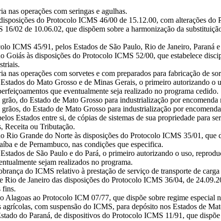
ária nas operações com seringas e agulhas.
disposições do Protocolo ICMS 46/00 de 15.12.00, com alterações do
6/02 de 10.06.02, que dispõem sobre a harmonização da substituição tr
olo ICMS 45/91, pelos Estados de São Paulo, Rio de Janeiro, Paraná e
o Goiás às disposições do Protocolo ICMS 52/00, que estabelece discip
triais.
ária nas operações com sorvetes e com preparados para fabricação de s
s Estados do Mato Grosso e de Minas Gerais, o primeiro autorizando o
perfeiçoamentos que eventualmente seja realizado no programa cedido.
m grão, do Estado de Mato Grosso para industrialização por encomenda
m grãos, do Estado de Mato Grosso para industrialização por encomend
elos Estados entre si, de cópias de sistemas de sua propriedade para se
, Receita ou Tributação.
do Rio Grande do Norte às disposições do Protocolo ICMS 35/01, que 
araíba e de Pernambuco, nas condições que especifica.
s Estados de São Paulo e do Pará, o primeiro autorizando o uso, reprod
entualmente sejam realizados no programa.
obrança do ICMS relativo à prestação de serviço de transporte de car
 Rio de Janeiro das disposições do Protocolo ICMS 36/04, de 24.09.200
 fins.
o Alagoas ao Protocolo ICM 07/77, que dispõe sobre regime especial n
s agrícolas, com suspensão do ICMS, para depósito nos Estados de Ma
stado do Paraná, de dispositivos do Protocolo ICMS 11/91, que dispõe s