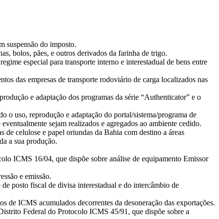
om suspensão do imposto.
as, bolos, pães, e outros derivados da farinha de trigo.
ime especial para transporte interno e interestadual de bens entre
entos das empresas de transporte rodoviário de carga localizados nas
eprodução e adaptação dos programas da série “Authenticator” e o
ndo o uso, reprodução e adaptação do portal/sistema/programa de
 eventualmente sejam realizados e agregados ao ambiente cedido.
s de celulose e papel oriundas da Bahia com destino a áreas
ada a sua produção.
colo ICMS 16/04, que dispõe sobre análise de equipamento Emissor
ressão e emissão.
e posto fiscal de divisa interestadual e do intercâmbio de
itos de ICMS acumulados decorrentes da desoneração das exportações.
Distrito Federal do Protocolo ICMS 45/91, que dispõe sobre a