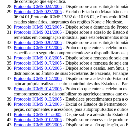
de construção que especifica.
Protocolo ICMS 024/2005
- Dispõe sobre a substituição tribut
Protocolo ICMS 023/2005
- Exclui o Estado do Maranhão das 
06.04.01,Protocolo ICMS 13/02 de 10.05.02, e Protocolo ICMS 1
estados signatários, integrantes das regiões Norte e Nordeste.
Protocolo ICMS 022/2005
- Dispõe sobre a denuncia do Protoc
Protocolo ICMS 021/2005
- Dispõe sobre a adesão do Estado d
remetidas em consignação industrial para estabelecimentos indus
Protocolo ICMS 020/2005
- Dispõe sobre a substituição tribut
Protocolo ICMS 019/2005
- Protocolo que entre si celebram o
especifica e o segundo comprometendo-se a disponibilizar os a
Protocolo ICMS 018/2005
- Dispõe sobre a remessa de soja e
Protocolo ICMS 017/2005
- Dispõe sobre a remessa de soja e
Protocolo ICMS 016/2005
- Dispõe sobre a cessão, sem ônus, p
distribuídos no âmbito de suas Secretarias de Fazenda, Finanças
Protocolo ICMS 015/2005
- Dispõe sobre a adesão do Estado 
açúcar própria realizadas entre contribuintes dos Estados da P
Protocolo ICMS 014/2005
- Protocolo que entre si celebram o
comprometendo-se a disponibilizar os aperfeiçoamentos que ev
Protocolo ICMS 013/2005
- Estabelece procedimentos para a c
Protocolo ICMS 012/2005
- Exclui os Estados de Pernambuco e
peças, componentes e acessórios, para autopropulsados e outros
Protocolo ICMS 011/2005
- Dispõe sobre a adesão do Estado d
Protocolo ICMS 010/2005
- Dispõe sobre remessas de produto
Protocolo ICMS 009/2005
- Dispõe sobre a não aplicação, ao E