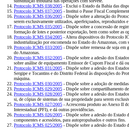
substituição tributária nas operações com sorvete.
Protocolo ICMS 038/2005
- Exclui o Estado da Bahia das disp
Protocolo ICMS 037/2005
- Institui o Passe Fiscal Complemen
Protocolo ICMS 036/2005
- Dispõe sobre a alteração do Protoc
serem exclusivamente utilizados, aperfeiçoados, reproduzidos e
Protocolo ICMS 035/2005
- Dispõe sobre a concessão de regime
formação de lotes e posterior exportação, bem como sobre as o
Protocolo ICMS 034/2005
- Altera dispositivos do Protocolo 
industrialização por encomenda no Estado do Amazonas, com su
Protocolo ICMS 033/2005
- Dispõe sobre remessa de soja em g
do Amazonas.
Protocolo ICMS 032/2005
- Dispõe sobre a adesão dos Estados
sobre análise de equipamento Emissor de Cupom Fiscal e dá out
Protocolo ICMS 031/2005
- Dispõe sobre a adesão dos Estados
Sergipe e Tocantins e do Distrito Federal às disposições do Pr
máquina.
Protocolo ICMS 030/2005
- Dispõe sobre a adoção de medidas 
Protocolo ICMS 029/2005
- Dispõe sobre compartilhamento de P
Protocolo ICMS 028/2005
- Dispõe sobre a adesão dos Estados
si, de cópias de sistemas de sua propriedade para serem exclusi
Protocolo ICMS 027/2005
- Acrescenta produto ao Anexo II do
Interestadual (PFI), e dá outras providências.
Protocolo ICMS 026/2005
- Dispõe sobre a adesão do Estado d
componentes e acessórios, para autopropulsados e outros fins.
Protocolo ICMS 025/2005
- Dispõe sobre a adesão do Estado d