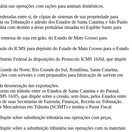
tária nas operações com rações para animais domésticos.
deradas entre si, de cópias de sistemas de sua propriedade para
ita ou Tributação e adesão dos Estados de Santa Catarina e São Paulo
ia com destino a áreas portuárias situadas no Espírito Santo para
 remessa de soja em grão, do Estado de Mato Grosso para
pensão do ICMS para depósito do Estado de Mato Grosso para o Estado
strito Federal às disposições do Protocolo ICMS 16/04, que dispõe
Grande do Norte, Rio Grande do Sul, Rondônia, Santa Catarina,
rações com sorvetes e com preparados para fabricação de sorvete em
da desoneração das exportações.
rias em trânsito entre os Estados de Santa Catarina e do Paraná.
MS 16/05, que dispõe sobre a cessão, sem ônus, pelos Estados entre
o de suas Secretarias de Fazenda, Finanças, Receita ou Tributação.
e Mercadorias em Trânsito (SCIMT) e institui o Passe Fiscal
spõe sobre substituição tributária nas operações com peças,
põe sobre a substituição tributária nas operações com os materiais