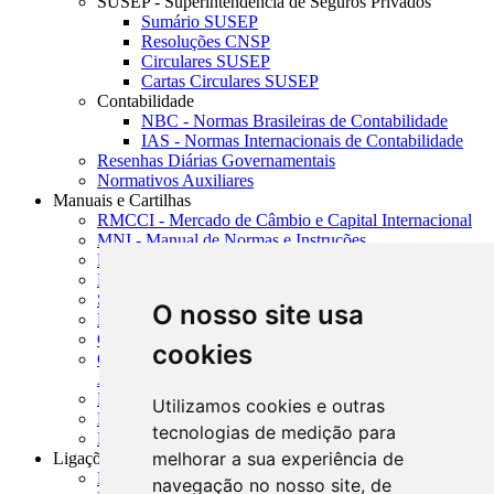
SUSEP - Superintendência de Seguros Privados
Sumário SUSEP
Resoluções CNSP
Circulares SUSEP
Cartas Circulares SUSEP
Contabilidade
NBC - Normas Brasileiras de Contabilidade
IAS - Normas Internacionais de Contabilidade
Resenhas Diárias Governamentais
Normativos Auxiliares
Manuais e Cartilhas
RMCCI - Mercado de Câmbio e Capital Internacional
MNI - Manual de Normas e Instruções
MTVM - Manual de Títulos e Valores Mobiliários
MCR - Manual de Crédito Rural
SISORF - Manual de Organização do SFN
O nosso site usa
MASUP - Manual de Supervisão Bancária
CADOC - Catálogo de Documentos
cookies
CNAE-CONCLA - Classificação Nacional de
Atividades Econômicas
PMF - Cartilhas do BCB
Utilizamos cookies e outras
Manuais Auxiliares do BCB e Cosif-e
tecnologias de medição para
Resenhas Diárias Governamentais
melhorar a sua experiência de
Ligações Externas
Links Úteis
navegação no nosso site, de