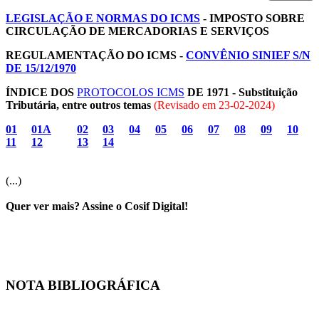
LEGISLAÇÃO E NORMAS DO ICMS
- IMPOSTO SOBRE
CIRCULAÇÃO DE MERCADORIAS E SERVIÇOS
REGULAMENTAÇÃO DO ICMS -
CONVÊNIO SINIEF S/N
DE 15/12/1970
ÍNDICE DOS
PROTOCOLOS ICMS
DE 1971 - Substituição
Tributária, entre outros temas
(Revisado em
23-02-2024
)
01
01A
02
03
04
05
06
07
08
09
10
11
12
13
14
(...)
Quer ver mais? Assine o Cosif Digital!
NOTA BIBLIOGRÁFICA