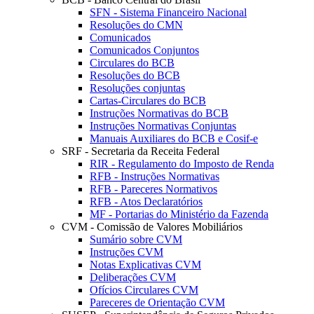
SFN - Sistema Financeiro Nacional
Resoluções do CMN
Comunicados
Comunicados Conjuntos
Circulares do BCB
Resoluções do BCB
Resoluções conjuntas
Cartas-Circulares do BCB
Instruções Normativas do BCB
Instruções Normativas Conjuntas
Manuais Auxiliares do BCB e Cosif-e
SRF - Secretaria da Receita Federal
RIR - Regulamento do Imposto de Renda
RFB - Instruções Normativas
RFB - Pareceres Normativos
RFB - Atos Declaratórios
MF - Portarias do Ministério da Fazenda
CVM - Comissão de Valores Mobiliários
Sumário sobre CVM
Instruções CVM
Notas Explicativas CVM
Deliberações CVM
Ofícios Circulares CVM
Pareceres de Orientação CVM