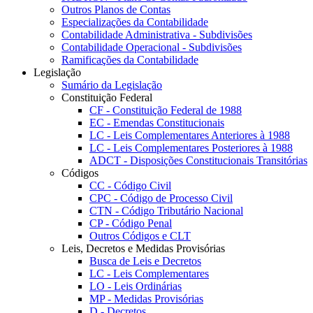
Outros Planos de Contas
Especializações da Contabilidade
Contabilidade Administrativa - Subdivisões
Contabilidade Operacional - Subdivisões
Ramificações da Contabilidade
Legislação
Sumário da Legislação
Constituição Federal
CF - Constituição Federal de 1988
EC - Emendas Constitucionais
LC - Leis Complementares Anteriores à 1988
LC - Leis Complementares Posteriores à 1988
ADCT - Disposições Constitucionais Transitórias
Códigos
CC - Código Civil
CPC - Código de Processo Civil
CTN - Código Tributário Nacional
CP - Código Penal
Outros Códigos e CLT
Leis, Decretos e Medidas Provisórias
Busca de Leis e Decretos
LC - Leis Complementares
LO - Leis Ordinárias
MP - Medidas Provisórias
D - Decretos