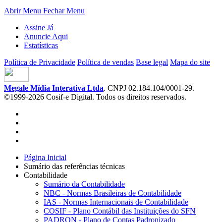
Abrir Menu
Fechar Menu
Assine Já
Anuncie Aqui
Estatísticas
Política de Privacidade
Política de vendas
Base legal
Mapa do site
Megale Mídia Interativa Ltda
. CNPJ 02.184.104/0001-29.
©1999-2026 Cosif-e Digital. Todos os direitos reservados.
Página Inicial
Sumário das referências técnicas
Contabilidade
Sumário da Contabilidade
NBC - Normas Brasileiras de Contabilidade
IAS - Normas Internacionais de Contabilidade
COSIF - Plano Contábil das Instituições do SFN
PADRON - Plano de Contas Padronizado