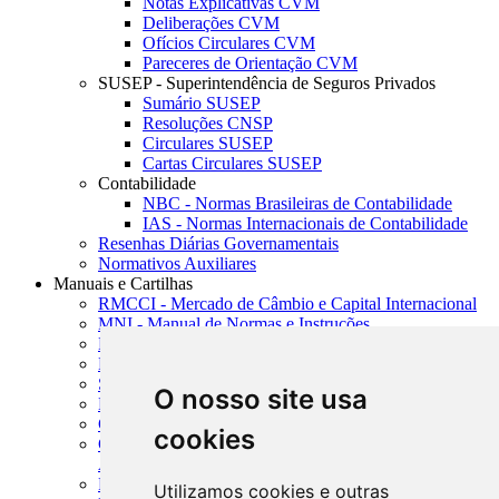
Notas Explicativas CVM
Deliberações CVM
Ofícios Circulares CVM
Pareceres de Orientação CVM
SUSEP - Superintendência de Seguros Privados
Sumário SUSEP
Resoluções CNSP
Circulares SUSEP
Cartas Circulares SUSEP
Contabilidade
NBC - Normas Brasileiras de Contabilidade
IAS - Normas Internacionais de Contabilidade
Resenhas Diárias Governamentais
Normativos Auxiliares
Manuais e Cartilhas
RMCCI - Mercado de Câmbio e Capital Internacional
MNI - Manual de Normas e Instruções
MTVM - Manual de Títulos e Valores Mobiliários
MCR - Manual de Crédito Rural
SISORF - Manual de Organização do SFN
O nosso site usa
MASUP - Manual de Supervisão Bancária
CADOC - Catálogo de Documentos
cookies
CNAE-CONCLA - Classificação Nacional de
Atividades Econômicas
PMF - Cartilhas do BCB
Utilizamos cookies e outras