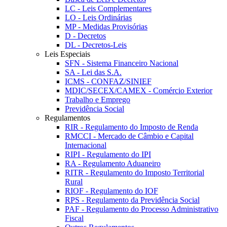
LC - Leis Complementares
LO - Leis Ordinárias
MP - Medidas Provisórias
D - Decretos
DL - Decretos-Leis
Leis Especiais
SFN - Sistema Financeiro Nacional
SA - Lei das S.A.
ICMS - CONFAZ/SINIEF
MDIC/SECEX/CAMEX - Comércio Exterior
Trabalho e Emprego
Previdência Social
Regulamentos
RIR - Regulamento do Imposto de Renda
RMCCI - Mercado de Câmbio e Capital
Internacional
RIPI - Regulamento do IPI
RA - Regulamento Aduaneiro
RITR - Regulamento do Imposto Territorial
Rural
RIOF - Regulamento do IOF
RPS - Regulamento da Previdência Social
PAF - Regulamento do Processo Administrativo
Fiscal