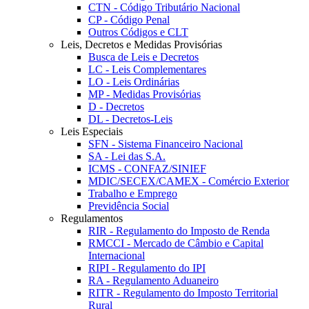
CTN - Código Tributário Nacional
CP - Código Penal
Outros Códigos e CLT
Leis, Decretos e Medidas Provisórias
Busca de Leis e Decretos
LC - Leis Complementares
LO - Leis Ordinárias
MP - Medidas Provisórias
D - Decretos
DL - Decretos-Leis
Leis Especiais
SFN - Sistema Financeiro Nacional
SA - Lei das S.A.
ICMS - CONFAZ/SINIEF
MDIC/SECEX/CAMEX - Comércio Exterior
Trabalho e Emprego
Previdência Social
Regulamentos
RIR - Regulamento do Imposto de Renda
RMCCI - Mercado de Câmbio e Capital
Internacional
RIPI - Regulamento do IPI
RA - Regulamento Aduaneiro
RITR - Regulamento do Imposto Territorial
Rural