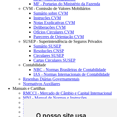
MF - Portarias do Ministério da Fazenda
CVM - Comissão de Valores Mobiliários
Sumário sobre CVM
Instruções CVM
Notas Explicativas CVM
Deliberações CVM
Ofícios Circulares CVM
Pareceres de Orientação CVM
SUSEP - Superintendência de Seguros Privados
Sumário SUSEP
Resoluções CNSP
Circulares SUSEP
Cartas Circulares SUSEP
Contabilidade
NBC - Normas Brasileiras de Contabilidade
IAS - Normas Internacionais de Contabilidade
Resenhas Diárias Governamentais
Normativos Auxiliares
Manuais e Cartilhas
RMCCI - Mercado de Câmbio e Capital Internacional
MNI - Manual de Normas e Instruções
MTVM - Manual de Títulos e Valores Mobiliários
MCR - Manual de Crédito Rural
SISORF - Manual de Organização do SFN
O nosso site usa
MASUP - Manual de Supervisão Bancária