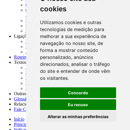
CADOC - Catálogo de Documentos
cookies
CNAE-CONCLA - Classificação Nacional de
Atividades Econômicas
PMF - Cartilhas do BCB
Utilizamos cookies e outras
Manuais Auxiliares do BCB e Cosif-e
tecnologias de medição para
Resenhas Diárias Governamentais
melhorar a sua experiência de
Ligações Externas
Links Úteis
navegação no nosso site, de
Presidência da República
forma a mostrar conteúdo
Agências Nacionais Reguladoras
personalizado, anúncios
Roteiros para Estudos
Textos
direcionados, analisar o tráfego
Índice de Textos
do site e entender de onde vêm
Editorial
os visitantes.
Monografias
Na Imprensa
Fórum de Discussão
Concordo
Outras ferramentas
Glossário
Relacionamento
Eu recuso
Fale Conosco
Alterar as minhas preferências
Início
Principais notícias
Indicadores