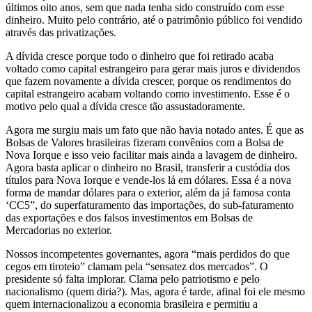
últimos oito anos, sem que nada tenha sido construído com esse
dinheiro. Muito pelo contrário, até o patrimônio público foi vendido
através das privatizações.
A dívida cresce porque todo o dinheiro que foi retirado acaba
voltado como capital estrangeiro para gerar mais juros e dividendos
que fazem novamente a dívida crescer, porque os rendimentos do
capital estrangeiro acabam voltando como investimento. Esse é o
motivo pelo qual a dívida cresce tão assustadoramente.
Agora me surgiu mais um fato que não havia notado antes. É que as
Bolsas de Valores brasileiras fizeram convênios com a Bolsa de
Nova Iorque e isso veio facilitar mais ainda a lavagem de dinheiro.
Agora basta aplicar o dinheiro no Brasil, transferir a custódia dos
títulos para Nova Iorque e vende-los lá em dólares. Essa é a nova
forma de mandar dólares para o exterior, além da já famosa conta
‘CC5”, do superfaturamento das importações, do sub-faturamento
das exportações e dos falsos investimentos em Bolsas de
Mercadorias no exterior.
Nossos incompetentes governantes, agora “mais perdidos do que
cegos em tiroteio” clamam pela “sensatez dos mercados”. O
presidente só falta implorar. Clama pelo patriotismo e pelo
nacionalismo (quem diria?). Mas, agora é tarde, afinal foi ele mesmo
quem internacionalizou a economia brasileira e permitiu a