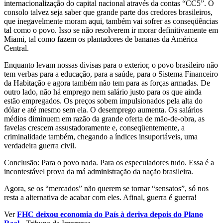
internacionalização do capital nacional através da contas “CC5”. O
consolo talvez seja saber que grande parte dos credores brasileiros,
que inegavelmente moram aqui, também vai sofrer as conseqüências
tal como o povo. Isso se não resolverem ir morar definitivamente em
Miami, tal como fazem os plantadores de bananas da América
Central.
Enquanto levam nossas divisas para o exterior, o povo brasileiro não
tem verbas para a educação, para a saúde, para o Sistema Financeiro
da Habitação e agora também não tem para as forças armadas. De
outro lado, não há emprego nem salário justo para os que ainda
estão empregados. Os preços sobem impulsionados pela alta do
dólar e até mesmo sem ela. O desemprego aumenta. Os salários
médios diminuem em razão da grande oferta de mão-de-obra, as
favelas crescem assustadoramente e, conseqüentemente, a
criminalidade também, chegando a índices insuportáveis, uma
verdadeira guerra civil.
Conclusão: Para o povo nada. Para os especuladores tudo. Essa é a
incontestável prova da má administração da nação brasileira.
Agora, se os “mercados” não querem se tornar “sensatos”, só nos
resta a alternativa de acabar com eles. Afinal, guerra é guerra!
Ver
FHC deixou economia do País à deriva depois do Plano