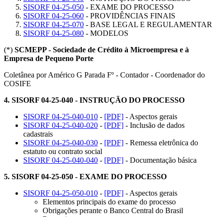
SISORF 04-25-050
- EXAME DO PROCESSO
SISORF 04-25-060
- PROVIDÊNCIAS FINAIS
SISORF 04-25-070
- BASE LEGAL E REGULAMENTAR
SISORF 04-25-080
- MODELOS
(*)
SCMEPP - Sociedade de Crédito à Microempresa e à
Empresa de Pequeno Porte
Coletânea por Américo G Parada Fº - Contador - Coordenador do
COSIFE
4.
SISORF 04-25-040 - INSTRUÇÃO DO PROCESSO
SISORF 04-25-040-010
-
[PDF]
- Aspectos gerais
SISORF 04-25-040-020
-
[PDF]
- Inclusão de dados
cadastrais
SISORF 04-25-040-030
-
[PDF]
- Remessa eletrônica do
estatuto ou contrato social
SISORF 04-25-040-040
-
[PDF]
- Documentação básica
5.
SISORF 04-25-050 - EXAME DO PROCESSO
SISORF 04-25-050-010
-
[PDF]
- Aspectos gerais
Elementos principais do exame do processo
Obrigações perante o Banco Central do Brasil