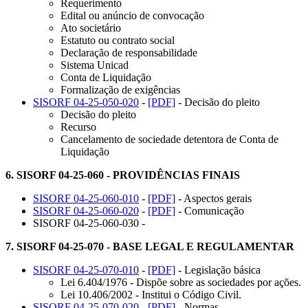
Requerimento
Edital ou anúncio de convocação
Ato societário
Estatuto ou contrato social
Declaração de responsabilidade
Sistema Unicad
Conta de Liquidação
Formalização de exigências
SISORF 04-25-050-020
-
[PDF]
- Decisão do pleito
Decisão do pleito
Recurso
Cancelamento de sociedade detentora de Conta de
Liquidação
6.
SISORF 04-25-060 - PROVIDÊNCIAS FINAIS
SISORF 04-25-060-010
-
[PDF]
- Aspectos gerais
SISORF 04-25-060-020
-
[PDF]
- Comunicação
SISORF 04-25-060-030 -
7.
SISORF 04-25-070 - BASE LEGAL E REGULAMENTAR
SISORF 04-25-070-010
-
[PDF]
- Legislação básica
Lei 6.404/1976 - Dispõe sobre as sociedades por ações.
Lei 10.406/2002 - Institui o Código Civil.
SISORF 04-25-070-020
-
[PDF]
- Normas