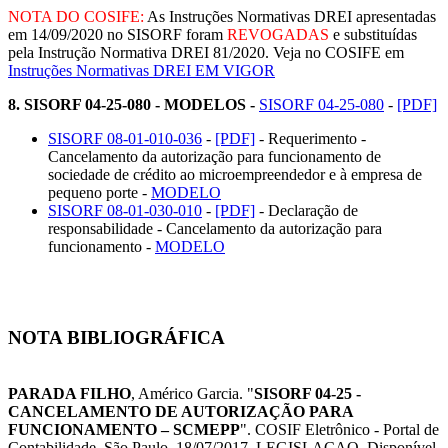
NOTA DO COSIFE:
As Instruções Normativas DREI apresentadas
em 14/09/2020 no SISORF foram
REVOGADAS
e substituídas
pela Instrução Normativa DREI 81/2020. Veja no COSIFE em
Instruções Normativas DREI EM VIGOR
8.
SISORF 04-25-080 - MODELOS
-
SISORF 04-25-080
-
[PDF]
SISORF 08-01-010-036
-
[PDF]
- Requerimento -
Cancelamento da autorização para funcionamento de
sociedade de crédito ao microempreendedor e à empresa de
pequeno porte -
MODELO
SISORF 08-01-030-010
-
[PDF]
- Declaração de
responsabilidade - Cancelamento da autorização para
funcionamento -
MODELO
NOTA BIBLIOGRÁFICA
PARADA FILHO
, Américo Garcia. "
SISORF 04-25 -
CANCELAMENTO DE AUTORIZAÇÃO PARA
FUNCIONAMENTO – SCMEPP
". COSIF Eletrônico - Portal de
Contabilidade. São Paulo, 18/07/2017. LEGISLACAO. Disponível