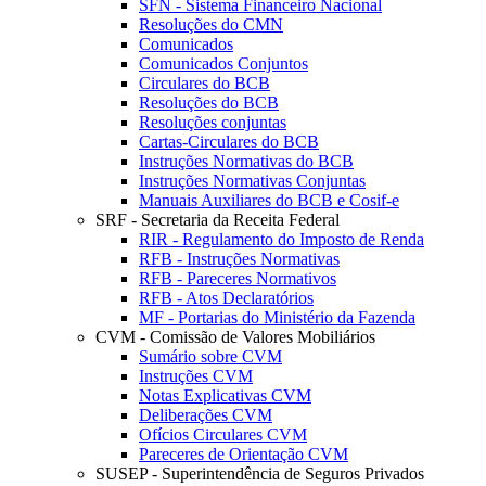
SFN - Sistema Financeiro Nacional
Resoluções do CMN
Comunicados
Comunicados Conjuntos
Circulares do BCB
Resoluções do BCB
Resoluções conjuntas
Cartas-Circulares do BCB
Instruções Normativas do BCB
Instruções Normativas Conjuntas
Manuais Auxiliares do BCB e Cosif-e
SRF - Secretaria da Receita Federal
RIR - Regulamento do Imposto de Renda
RFB - Instruções Normativas
RFB - Pareceres Normativos
RFB - Atos Declaratórios
MF - Portarias do Ministério da Fazenda
CVM - Comissão de Valores Mobiliários
Sumário sobre CVM
Instruções CVM
Notas Explicativas CVM
Deliberações CVM
Ofícios Circulares CVM
Pareceres de Orientação CVM
SUSEP - Superintendência de Seguros Privados