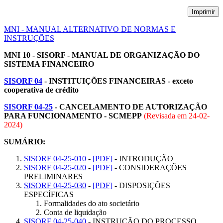
Imprimir
MNI - MANUAL ALTERNATIVO DE NORMAS E
INSTRUÇÕES
MNI 10 - SISORF - MANUAL DE ORGANIZAÇÃO DO
SISTEMA FINANCEIRO
SISORF 04
- INSTITUIÇÕES FINANCEIRAS - exceto
cooperativa de crédito
SISORF 04-25
- CANCELAMENTO DE AUTORIZAÇÃO
PARA FUNCIONAMENTO - SCMEPP
(Revisada em
24-02-
2024
)
SUMÁRIO:
SISORF 04-25-010
-
[PDF]
- INTRODUÇÃO
SISORF 04-25-020
-
[PDF]
- CONSIDERAÇÕES
PRELIMINARES
SISORF 04-25-030
-
[PDF]
- DISPOSIÇÕES
ESPECÍFICAS
Formalidades do ato societário
Conta de liquidação
SISORF 04-25-040
- INSTRUÇÃO DO PROCESSO