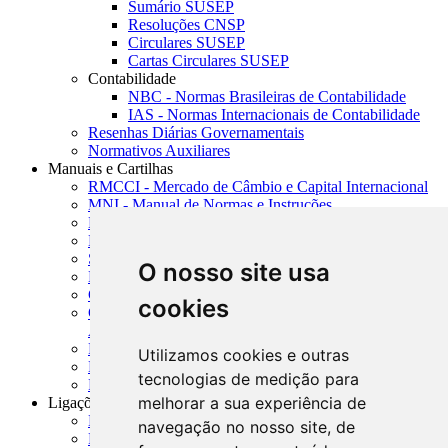
Sumário SUSEP
Resoluções CNSP
Circulares SUSEP
Cartas Circulares SUSEP
Contabilidade
NBC - Normas Brasileiras de Contabilidade
IAS - Normas Internacionais de Contabilidade
Resenhas Diárias Governamentais
Normativos Auxiliares
Manuais e Cartilhas
RMCCI - Mercado de Câmbio e Capital Internacional
MNI - Manual de Normas e Instruções
MTVM - Manual de Títulos e Valores Mobiliários
MCR - Manual de Crédito Rural
SISORF - Manual de Organização do SFN
O nosso site usa
MASUP - Manual de Supervisão Bancária
CADOC - Catálogo de Documentos
cookies
CNAE-CONCLA - Classificação Nacional de
Atividades Econômicas
PMF - Cartilhas do BCB
Utilizamos cookies e outras
Manuais Auxiliares do BCB e Cosif-e
tecnologias de medição para
Resenhas Diárias Governamentais
melhorar a sua experiência de
Ligações Externas
Links Úteis
navegação no nosso site, de
Presidência da República