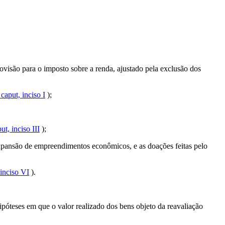
ovisão para o imposto sobre a renda, ajustado pela exclusão dos
caput, inciso I
);
t, inciso III
);
xpansão de empreendimentos econômicos, e as doações feitas pelo
 inciso VI
).
ipóteses em que o valor realizado dos bens objeto da reavaliação