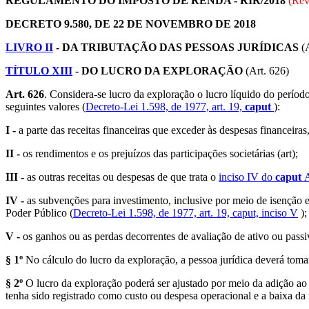
REGULAMENTO DO IMPOSTO DE RENDA - RIR/2018
(Rev
DECRETO 9.580, DE 22 DE NOVEMBRO DE 2018
LIVRO II
- DA TRIBUTAÇÃO DAS PESSOAS JURÍDICAS
(A
TÍTULO XIII
- DO LUCRO DA EXPLORAÇÃO
(Art. 626)
Art. 626
. Considera-se lucro da exploração o lucro líquido do perío
seguintes valores (
Decreto-Lei 1.598, de 1977, art. 19,
caput
):
I -
a parte das receitas financeiras que exceder às despesas financeira
II -
os rendimentos e os prejuízos das participações societárias (art);
III -
as outras receitas ou despesas de que trata o
inciso IV do
caput
A
IV -
as subvenções para investimento, inclusive por meio de isenção
Poder Público (
Decreto-Lei 1.598, de 1977, art. 19, caput, inciso V
);
V -
os ganhos ou as perdas decorrentes de avaliação de ativo ou passi
§ 1º
No cálculo do lucro da exploração, a pessoa jurídica deverá toma
§ 2º
O lucro da exploração poderá ser ajustado por meio da adição ao l
tenha sido registrado como custo ou despesa operacional e a baixa da 