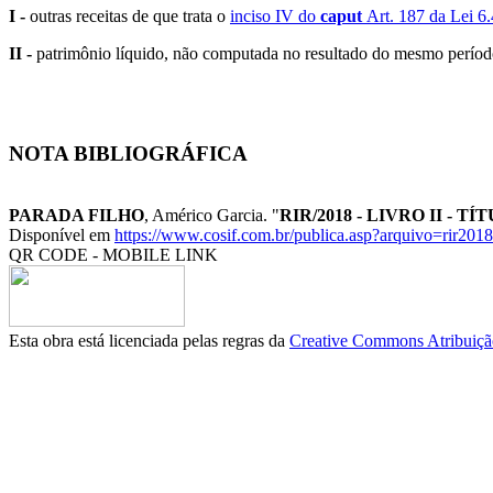
I -
outras receitas de que trata o
inciso IV do
caput
Art. 187 da Lei 6
II -
patrimônio líquido, não computada no resultado do mesmo períod
NOTA BIBLIOGRÁFICA
PARADA FILHO
, Américo Garcia. "
RIR/2018 - LIVRO II - 
Disponível em
https://www.cosif.com.br/publica.asp?arquivo=rir2018
QR CODE - MOBILE LINK
Esta obra está licenciada pelas regras da
Creative Commons Atribuição