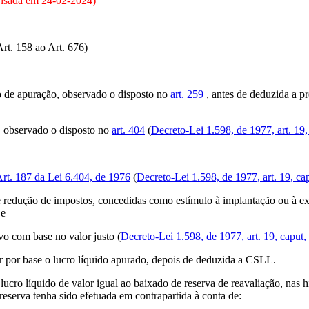
isada em
24-02-2024
)
rt. 158 ao Art. 676)
do de apuração, observado o disposto no
art. 259
, antes de deduzida a pr
s, observado o disposto no
art. 404
(
Decreto-Lei 1.598, de 1977, art. 19, 
rt. 187 da Lei 6.404, de 1976
(
Decreto-Lei 1.598, de 1977, art. 19, capu
 e redução de impostos, concedidas como estímulo à implantação ou à e
 e
vo com base no valor justo (
Decreto-Lei 1.598, de 1977, art. 19, caput,
r por base o lucro líquido apurado, depois de deduzida a CSLL.
ucro líquido de valor igual ao baixado de reserva de reavaliação, nas h
reserva tenha sido efetuada em contrapartida à conta de: