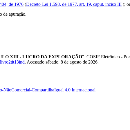
.404, de 1976
(
Decreto-Lei 1.598, de 1977, art. 19, caput, inciso III
); o
o de apuração.
TÍTULO XIII - LUCRO DA EXPLORAÇÃO
". COSIF Eletrônico - P
livro2tit13ind
. Acessado sábado, 8 de agosto de 2026.
-NãoComercial-CompartilhaIgual 4.0 Internacional.