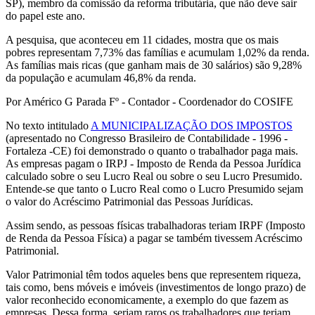
SP), membro da comissão da reforma tributária, que não deve sair
do papel este ano.
A pesquisa, que aconteceu em 11 cidades, mostra que os mais
pobres representam 7,73% das famílias e acumulam 1,02% da renda.
As famílias mais ricas (que ganham mais de 30 salários) são 9,28%
da população e acumulam 46,8% da renda.
Por Américo G Parada Fº - Contador - Coordenador do COSIFE
No texto intitulado
A MUNICIPALIZAÇÃO DOS IMPOSTOS
(apresentado no Congresso Brasileiro de Contabilidade - 1996 -
Fortaleza -CE) foi demonstrado o quanto o trabalhador paga mais.
As empresas pagam o IRPJ - Imposto de Renda da Pessoa Jurídica
calculado sobre o seu Lucro Real ou sobre o seu Lucro Presumido.
Entende-se que tanto o Lucro Real como o Lucro Presumido sejam
o valor do Acréscimo Patrimonial das Pessoas Jurídicas.
Assim sendo, as pessoas físicas trabalhadoras teriam IRPF (Imposto
de Renda da Pessoa Física) a pagar se também tivessem Acréscimo
Patrimonial.
Valor Patrimonial têm todos aqueles bens que representem riqueza,
tais como, bens móveis e imóveis (investimentos de longo prazo) de
valor reconhecido economicamente, a exemplo do que fazem as
empresas. Dessa forma, seriam raros os trabalhadores que teriam