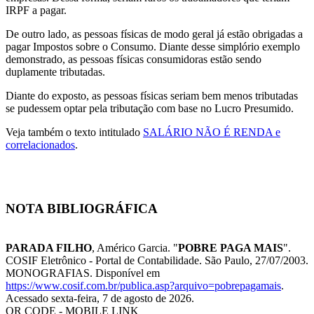
IRPF a pagar.
De outro lado, as pessoas físicas de modo geral já estão obrigadas a
pagar Impostos sobre o Consumo. Diante desse simplório exemplo
demonstrado, as pessoas físicas consumidoras estão sendo
duplamente tributadas.
Diante do exposto, as pessoas físicas seriam bem menos tributadas
se pudessem optar pela tributação com base no Lucro Presumido.
Veja também o texto intitulado
SALÁRIO NÃO É RENDA e
correlacionados
.
NOTA BIBLIOGRÁFICA
PARADA FILHO
, Américo Garcia. "
POBRE PAGA MAIS
".
COSIF Eletrônico - Portal de Contabilidade. São Paulo, 27/07/2003.
MONOGRAFIAS. Disponível em
https://www.cosif.com.br/publica.asp?arquivo=pobrepagamais
.
Acessado sexta-feira, 7 de agosto de 2026.
QR CODE - MOBILE LINK