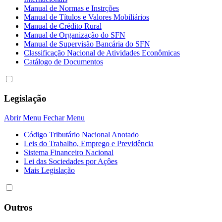
Manual de Normas e Instrções
Manual de Títulos e Valores Mobiliários
Manual de Crédito Rural
Manual de Organização do SFN
Manual de Supervisão Bancária do SFN
Classificação Nacional de Atividades Econômicas
Catálogo de Documentos
Legislação
Abrir Menu
Fechar Menu
Código Tributário Nacional Anotado
Leis do Trabalho, Emprego e Previdência
Sistema Financeiro Nacional
Lei das Sociedades por Açôes
Mais Legislação
Outros