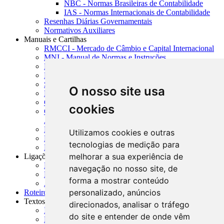
NBC - Normas Brasileiras de Contabilidade
IAS - Normas Internacionais de Contabilidade
Resenhas Diárias Governamentais
Normativos Auxiliares
Manuais e Cartilhas
RMCCI - Mercado de Câmbio e Capital Internacional
MNI - Manual de Normas e Instruções
MTVM - Manual de Títulos e Valores Mobiliários
MCR - Manual de Crédito Rural
SISORF - Manual de Organização do SFN
O nosso site usa
MASUP - Manual de Supervisão Bancária
CADOC - Catálogo de Documentos
cookies
CNAE-CONCLA - Classificação Nacional de
Atividades Econômicas
PMF - Cartilhas do BCB
Utilizamos cookies e outras
Manuais Auxiliares do BCB e Cosif-e
tecnologias de medição para
Resenhas Diárias Governamentais
melhorar a sua experiência de
Ligações Externas
Links Úteis
navegação no nosso site, de
Presidência da República
forma a mostrar conteúdo
Agências Nacionais Reguladoras
personalizado, anúncios
Roteiros para Estudos
Textos
direcionados, analisar o tráfego
Índice de Textos
do site e entender de onde vêm
Editorial