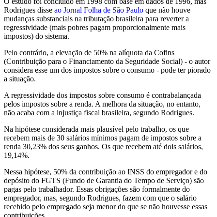
O estudo foi concluído em 1998 com base em dados de 1996, mas
Rodrigues disse
ao Jornal Folha de São Paulo
que não houve
mudanças substanciais na tributação brasileira para reverter a
regressividade (mais pobres pagam proporcionalmente mais
impostos) do sistema.
Pelo contrário, a elevação de 50% na alíquota da Cofins
(Contribuição para o Financiamento da Seguridade Social) - o autor
considera esse um dos impostos sobre o consumo - pode ter piorado
a situação.
A regressividade dos impostos sobre consumo é contrabalançada
pelos impostos sobre a renda. A melhora da situação, no entanto,
não acaba com a injustiça fiscal brasileira, segundo Rodrigues.
Na hipótese considerada mais plausível pelo trabalho, os que
recebem mais de 30 salários mínimos pagam de impostos sobre a
renda 30,23% dos seus ganhos. Os que recebem até dois salários,
19,14%.
Nessa hipótese, 50% da contribuição ao INSS do empregador e do
depósito do FGTS (Fundo de Garantia do Tempo de Serviço) são
pagas pelo trabalhador. Essas obrigações são formalmente do
empregador, mas, segundo Rodrigues, fazem com que o salário
recebido pelo empregado seja menor do que se não houvesse essas
contribuições.