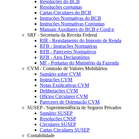
Resoluções do BCB
Resoluções conjuntas
Cartas-Circulares do BCB
Instruções Normativas do BCB
Instruções Normativas Conjuntas
Manuais Auxiliares do BCB e Cosif-e
SRF - Secretaria da Receita Federal
RIR - Regulamento do Imposto de Renda
RFB - Instruções Normativas
RFB - Pareceres Normativos
RFB - Atos Declaratórios
MF - Portarias do Ministério da Fazenda
CVM - Comissão de Valores Mobiliários
Sumário sobre CVM
Instruções CVM
Notas Explicativas CVM
Deliberações CVM
Ofícios Circulares CVM
Pareceres de Orientação CVM
SUSEP - Superintendência de Seguros Privados
Sumário SUSEP
Resoluções CNSP
Circulares SUSEP
Cartas Circulares SUSEP
Contabilidade