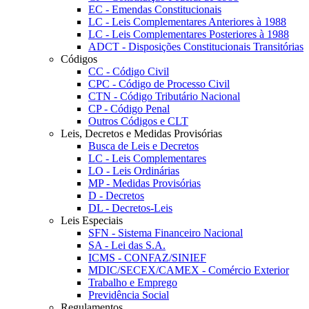
EC - Emendas Constitucionais
LC - Leis Complementares Anteriores à 1988
LC - Leis Complementares Posteriores à 1988
ADCT - Disposições Constitucionais Transitórias
Códigos
CC - Código Civil
CPC - Código de Processo Civil
CTN - Código Tributário Nacional
CP - Código Penal
Outros Códigos e CLT
Leis, Decretos e Medidas Provisórias
Busca de Leis e Decretos
LC - Leis Complementares
LO - Leis Ordinárias
MP - Medidas Provisórias
D - Decretos
DL - Decretos-Leis
Leis Especiais
SFN - Sistema Financeiro Nacional
SA - Lei das S.A.
ICMS - CONFAZ/SINIEF
MDIC/SECEX/CAMEX - Comércio Exterior
Trabalho e Emprego
Previdência Social
Regulamentos