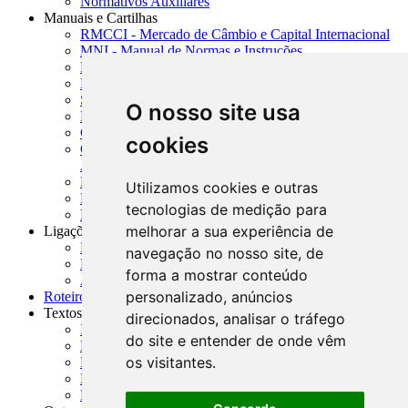
Normativos Auxiliares
Manuais e Cartilhas
RMCCI - Mercado de Câmbio e Capital Internacional
MNI - Manual de Normas e Instruções
MTVM - Manual de Títulos e Valores Mobiliários
MCR - Manual de Crédito Rural
SISORF - Manual de Organização do SFN
O nosso site usa
MASUP - Manual de Supervisão Bancária
CADOC - Catálogo de Documentos
cookies
CNAE-CONCLA - Classificação Nacional de
Atividades Econômicas
PMF - Cartilhas do BCB
Utilizamos cookies e outras
Manuais Auxiliares do BCB e Cosif-e
tecnologias de medição para
Resenhas Diárias Governamentais
melhorar a sua experiência de
Ligações Externas
Links Úteis
navegação no nosso site, de
Presidência da República
forma a mostrar conteúdo
Agências Nacionais Reguladoras
personalizado, anúncios
Roteiros para Estudos
Textos
direcionados, analisar o tráfego
Índice de Textos
do site e entender de onde vêm
Editorial
os visitantes.
Monografias
Na Imprensa
Fórum de Discussão