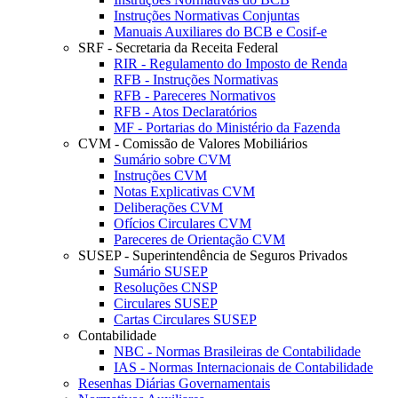
Instruções Normativas Conjuntas
Manuais Auxiliares do BCB e Cosif-e
SRF - Secretaria da Receita Federal
RIR - Regulamento do Imposto de Renda
RFB - Instruções Normativas
RFB - Pareceres Normativos
RFB - Atos Declaratórios
MF - Portarias do Ministério da Fazenda
CVM - Comissão de Valores Mobiliários
Sumário sobre CVM
Instruções CVM
Notas Explicativas CVM
Deliberações CVM
Ofícios Circulares CVM
Pareceres de Orientação CVM
SUSEP - Superintendência de Seguros Privados
Sumário SUSEP
Resoluções CNSP
Circulares SUSEP
Cartas Circulares SUSEP
Contabilidade
NBC - Normas Brasileiras de Contabilidade
IAS - Normas Internacionais de Contabilidade
Resenhas Diárias Governamentais