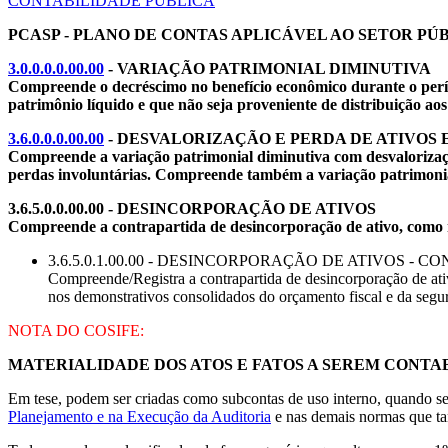
CONTABILIDADE PÚBLICA
PCASP - PLANO DE CONTAS APLICÁVEL AO SETOR PÚBL
3.0.0.0.0.00.00
- VARIAÇÃO PATRIMONIAL DIMINUTIVA
Compreende o decréscimo no benefício econômico durante o perío
patrimônio líquido e que não seja proveniente de distribuição aos
3.6.0.0.0.00.00
- DESVALORIZAÇÃO E PERDA DE ATIVOS 
Compreende a variação patrimonial diminutiva com desvalorização
perdas involuntárias. Compreende também a variação patrimonia
3.6.5.0.0.00.00 - DESINCORPORAÇÃO DE ATIVOS
Compreende a contrapartida de desincorporação de ativo, como nos
3.6.5.0.1.00.00 - DESINCORPORAÇÃO DE ATIVOS - 
Compreende/Registra a contrapartida de desincorporação de ati
nos demonstrativos consolidados do orçamento fiscal e da segu
NOTA DO COSIFE:
MATERIALIDADE DOS ATOS E FATOS A SEREM CONTA
Em tese, podem ser criadas como subcontas de uso interno, quando s
Planejamento e na Execução da Auditoria
e nas demais normas que tam