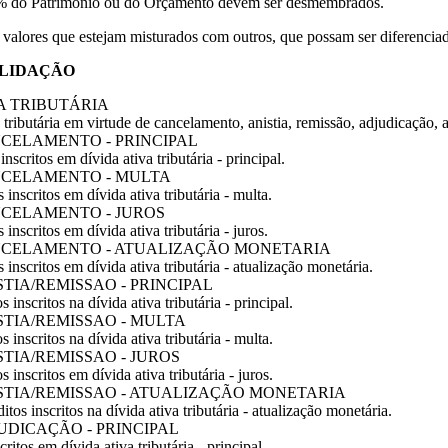
a 1% do Patrimônio ou do Orçamento devem ser desmembrados.
s valores que estejam misturados com outros, que possam ser diferenciad
SOLIDAÇÃO
VA TRIBUTÁRIA
ributária em virtude de cancelamento, anistia, remissão, adjudicação, 
CANCELAMENTO - PRINCIPAL
nscritos em dívida ativa tributária - principal.
-CANCELAMENTO - MULTA
inscritos em dívida ativa tributária - multa.
CANCELAMENTO - JUROS
inscritos em dívida ativa tributária - juros.
 -CANCELAMENTO - ATUALIZAÇÃO MONETARIA
 inscritos em dívida ativa tributária - atualização monetária.
NISTIA/REMISSAO - PRINCIPAL
 inscritos na dívida ativa tributária - principal.
NISTIA/REMISSAO - MULTA
s inscritos na dívida ativa tributária - multa.
NISTIA/REMISSAO - JUROS
s inscritos em dívida ativa tributária - juros.
-ANISTIA/REMISSAO - ATUALIZAÇÃO MONETARIA
itos inscritos na dívida ativa tributária - atualização monetária.
DJUDICAÇÃO - PRINCIPAL
ritos em dívida ativa tributária - principal.