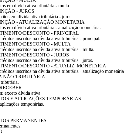
XTINÇÃO - MULTA
tos em dívida ativa tributária - multa.
XTINÇÃO - JUROS
ritos em dívida ativa tributária - juros.
-EXTINÇÃO - ATUALIZAÇÃO MONETARIA
itos em dívida ativa tributária - atualização monetária.
-ABATIMENTO/DESCONTO - PRINCIPAL
éditos inscritos na dívida ativa tributária - principal.
-ABATIMENTO/DESCONTO - MULTA
éditos inscritos na dívida ativa tributária - multa.
-ABATIMENTO/DESCONTO - JUROS
éditos inscritos na dívida ativa tributária - juros.
-ABATIMENTO/DESCONTO - ATUALIZ. MONETARIA
éditos inscritos na dívida ativa tributária - atualização monetária
IVA NÃO TRIBUTÁRIA
tributária.
A RECEBER
r, exceto dívida ativa.
MENTOS E APLICAÇÕES TEMPORÁRIAS
aplicações temporárias.
MENTOS PERMANENTES
permanentes;
O