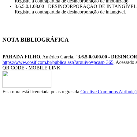
Registra a contrapartida de desincorporação de imobilizado.
3.6.5.0.1.08.00 - DESINCORPORAÇÃO DE INTANGÍVEL
Registra a contrapartida de desincorporação de intangível.
NOTA BIBLIOGRÁFICA
PARADA FILHO
, Américo Garcia. "
3.6.5.0.0.00.00 - DESI
https://www.cosif.com.br/publica.asp?arquivo=pcasp-365
. Acessado s
QR CODE - MOBILE LINK
Esta obra está licenciada pelas regras da
Creative Commons Atribuição