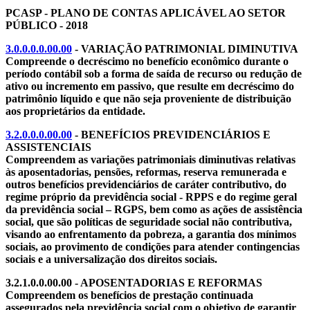
PCASP - PLANO DE CONTAS APLICÁVEL AO SETOR
PÚBLICO - 2018
3.0.0.0.0.00.00
- VARIAÇÃO PATRIMONIAL DIMINUTIVA
Compreende o decréscimo no benefício econômico durante o
período contábil sob a forma de saída de recurso ou redução de
ativo ou incremento em passivo, que resulte em decréscimo do
patrimônio líquido e que não seja proveniente de distribuição
aos proprietários da entidade.
3.2.0.0.0.00.00
- BENEFÍCIOS PREVIDENCIÁRIOS E
ASSISTENCIAIS
Compreendem as variações patrimoniais diminutivas relativas
às aposentadorias, pensões, reformas, reserva remunerada e
outros benefícios previdenciários de caráter contributivo, do
regime próprio da previdência social - RPPS e do regime geral
da previdência social – RGPS, bem como as ações de assistência
social, que são políticas de seguridade social não contributiva,
visando ao enfrentamento da pobreza, a garantia dos mínimos
sociais, ao provimento de condições para atender contingencias
sociais e a universalização dos direitos sociais.
3.2.1.0.0.00.00 - APOSENTADORIAS E REFORMAS
Compreendem os benefícios de prestação continuada
assegurados pela previdência social com o objetivo de garantir