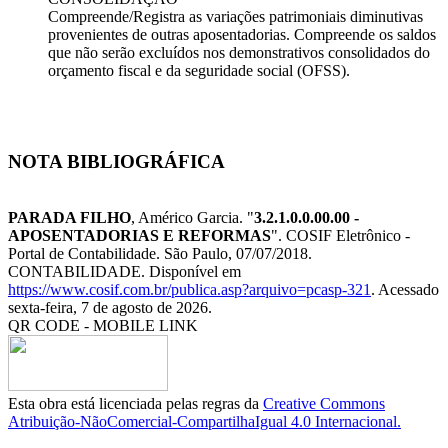
Compreende/Registra as variações patrimoniais diminutivas
provenientes de outras aposentadorias. Compreende os saldos
que não serão excluídos nos demonstrativos consolidados do
orçamento fiscal e da seguridade social (OFSS).
NOTA BIBLIOGRÁFICA
PARADA FILHO
, Américo Garcia. "
3.2.1.0.0.00.00 -
APOSENTADORIAS E REFORMAS
". COSIF Eletrônico -
Portal de Contabilidade. São Paulo, 07/07/2018.
CONTABILIDADE. Disponível em
https://www.cosif.com.br/publica.asp?arquivo=pcasp-321
. Acessado
sexta-feira, 7 de agosto de 2026.
QR CODE - MOBILE LINK
Esta obra está licenciada pelas regras da
Creative Commons
Atribuição-NãoComercial-CompartilhaIgual 4.0 Internacional.