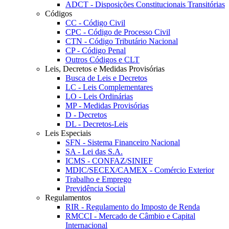
ADCT - Disposições Constitucionais Transitórias
Códigos
CC - Código Civil
CPC - Código de Processo Civil
CTN - Código Tributário Nacional
CP - Código Penal
Outros Códigos e CLT
Leis, Decretos e Medidas Provisórias
Busca de Leis e Decretos
LC - Leis Complementares
LO - Leis Ordinárias
MP - Medidas Provisórias
D - Decretos
DL - Decretos-Leis
Leis Especiais
SFN - Sistema Financeiro Nacional
SA - Lei das S.A.
ICMS - CONFAZ/SINIEF
MDIC/SECEX/CAMEX - Comércio Exterior
Trabalho e Emprego
Previdência Social
Regulamentos
RIR - Regulamento do Imposto de Renda
RMCCI - Mercado de Câmbio e Capital
Internacional