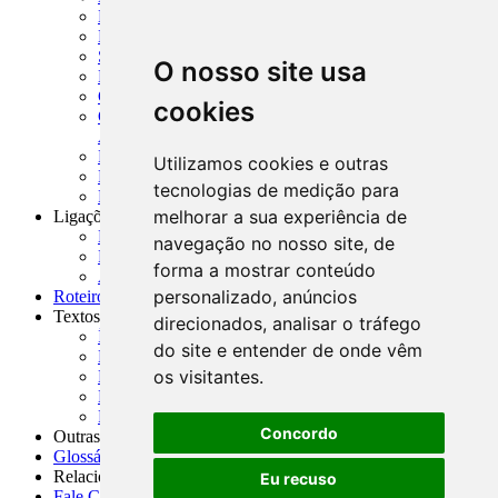
MTVM - Manual de Títulos e Valores Mobiliários
MCR - Manual de Crédito Rural
SISORF - Manual de Organização do SFN
O nosso site usa
MASUP - Manual de Supervisão Bancária
CADOC - Catálogo de Documentos
cookies
CNAE-CONCLA - Classificação Nacional de
Atividades Econômicas
PMF - Cartilhas do BCB
Utilizamos cookies e outras
Manuais Auxiliares do BCB e Cosif-e
tecnologias de medição para
Resenhas Diárias Governamentais
melhorar a sua experiência de
Ligações Externas
Links Úteis
navegação no nosso site, de
Presidência da República
forma a mostrar conteúdo
Agências Nacionais Reguladoras
personalizado, anúncios
Roteiros para Estudos
Textos
direcionados, analisar o tráfego
Índice de Textos
do site e entender de onde vêm
Editorial
os visitantes.
Monografias
Na Imprensa
Fórum de Discussão
Concordo
Outras ferramentas
Glossário
Relacionamento
Eu recuso
Fale Conosco