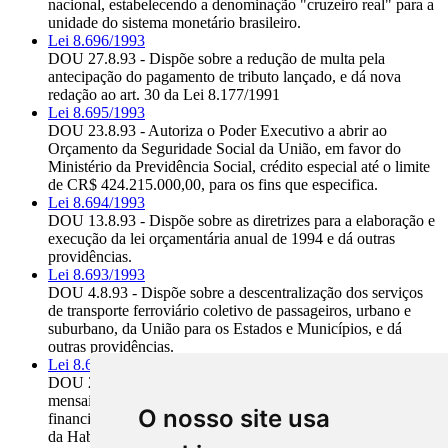
nacional, estabelecendo a denominação "cruzeiro real" para a
unidade do sistema monetário brasileiro.
Lei 8.696/1993
DOU 27.8.93 - Dispõe sobre a redução de multa pela
antecipação do pagamento de tributo lançado, e dá nova
redação ao art. 30 da Lei 8.177/1991
Lei 8.695/1993
DOU 23.8.93 - Autoriza o Poder Executivo a abrir ao
Orçamento da Seguridade Social da União, em favor do
Ministério da Previdência Social, crédito especial até o limite
de CR$ 424.215.000,00, para os fins que especifica.
Lei 8.694/1993
DOU 13.8.93 - Dispõe sobre as diretrizes para a elaboração e
execução da lei orçamentária anual de 1994 e dá outras
providências.
Lei 8.693/1993
DOU 4.8.93 - Dispõe sobre a descentralização dos serviços
de transporte ferroviário coletivo de passageiros, urbano e
suburbano, da União para os Estados e Municípios, e dá
outras providências.
Lei 8.692/1993
DOU 29.7.93 - Define planos de reajustamento dos encargos
mensais e dos saldos devedores nos contratos de
O nosso site usa
financiamentos habitacionais no âmbito do Sistema Financeiro
da Habitação e dá outras providências.