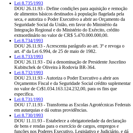
Lei 8.735/1993
DOU 26.11.93 - Define condições para aquisição e remoção
de alimentos básicos destinados à população flagelada pela
seca, e autoriza o Poder Executivo a abrir ao Orçamento da
Seguridade Social da União, em favor do Ministério da
Integração Regional e do Ministério do Exército, crédito
extraordinário no valor de CR$ 5.470.000.000,00.
Lei 8.734/1993
DOU 26.11.93 - Acrescenta parágrafo ao art. 3º e revoga o
art. 4º da Lei 6.994, de 25 de maio de 1982.
Lei 8.733/1993
DOU 26.11.93 - Dá a denominação de Presidente Juscelino
Kubitschek de Oliveira à Rodovia BR-364.
Lei 8.732/1993
DOU 23.11.93 - Autoriza o Poder Executivo a abrir aos
Orçamentos Fiscal e da Seguridade Social crédito suplementar
no valor de Cr$1.034.163.124.232,00, para os fins que
especifica.
Lei 8.731/1993
DOU 17.11.93 - Transforma as Escolas Agrotécnicas Federais
em autarquias e dá outras providências.
Lei 8.730/1993
DOU 11.11.93 - Estabelece a obrigatoriedade da declaração
de bens e rendas para o exercício de cargos, empregos e
funções nos Poderes Executivo, Legislativo e Judiciário, e dá