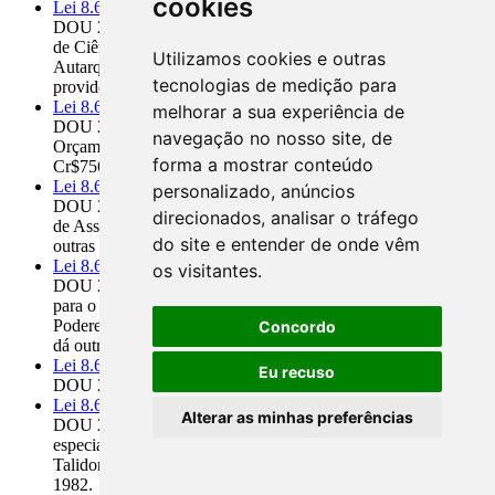
cookies
Lei 8.691/1993
DOU 29.7.93 - Dispõe sobre o Plano de Carreiras para a área
de Ciência e Tecnologia da Administração Federal Direta, das
Utilizamos cookies e outras
Autarquias e das Fundações Federais e dá outras
tecnologias de medição para
providências.
Lei 8.690/1993
melhorar a sua experiência de
DOU 28.7.93 - Autoriza o Poder Executivo a abrir ao
navegação no nosso site, de
Orçamento da União crédito suplementar no valor de
forma a mostrar conteúdo
Cr$756.722.800.000.000,00 para os fins que especifica.
Lei 8.689/1993
personalizado, anúncios
DOU 28.7.93 - Dispõe sobre a extinção do Instituto Nacional
direcionados, analisar o tráfego
de Assistência Médica da Previdência Social (Inamps) e dá
do site e entender de onde vêm
outras providências.
Lei 8.688/1993
os visitantes.
DOU 23.7.93 - Dispõe sobre as alíquotas de contribuição
para o Plano de Seguridade do servidor público civil dos
Poderes da União, das autarquias e das fundações públicas, e
Concordo
dá outras providências.
Lei 8.687/1993
Eu recuso
DOU 21.7.93 - Retira da incidência do Imposto
Lei 8.686/1993
Alterar as minhas preferências
DOU 21.7.93 - Dispõe sobre o reajustamento da pensão
especial aos deficientes físicos portadores da Síndrome de
Talidomida, instituída pela Lei 7.070, de 20 de dezembro de
1982.