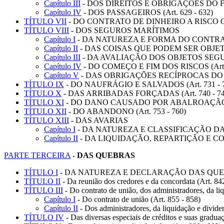
Capítulo III
- DOS DIREITOS E OBRIGAÇÕES DO FR
Capítulo IV
- DOS PASSAGEIROS (Art. 629 - 632)
TÍTULO VII
- DO CONTRATO DE DINHEIRO A RISCO OU
TÍTULO VIII
- DOS SEGUROS MARÍTIMOS
Capítulo I
- DA NATUREZA E FORMA DO CONTRATO
Capítulo II
- DAS COISAS QUE PODEM SER OBJETO
Capítulo III
- DA AVALIAÇÃO DOS OBJETOS SEGUROS
Capítulo IV
- DO COMEÇO E FIM DOS RISCOS (Art. 
Capítulo V
- DAS OBRIGAÇÕES RECÍPROCAS DO S
TÍTULO IX
- DO NAUFRÁGIO E SALVADOS (Art. 731 - 
TÍTULO X
- DAS ARRIBADAS FORÇADAS (Art. 740 - 74
TÍTULO XI
- DO DANO CAUSADO POR ABALROAÇÃO (Ar
TÍTULO XII
- DO ABANDONO (Art. 753 - 760)
TÍTULO XIII
- DAS AVARIAS
Capítulo I
- DA NATUREZA E CLASSIFICAÇÃO DAS A
Capítulo II
- DA LIQUIDAÇÃO, REPARTIÇÃO E CON
PARTE TERCEIRA
-
DAS QUEBRAS
TÍTULO I
- DA NATUREZA E DECLARAÇÃO DAS QUEBRAS
TÍTULO II
- Da reunião dos credores e da concordata (Art. 84
TÍTULO III
- Do contrato de união, dos administradores, da li
Capítulo I
- Do contrato de união (Art. 855 - 858)
Capítulo II
- Dos administradores, da liquidação e divide
TÍTULO IV
- Das diversas especiais de créditos e suas gradua