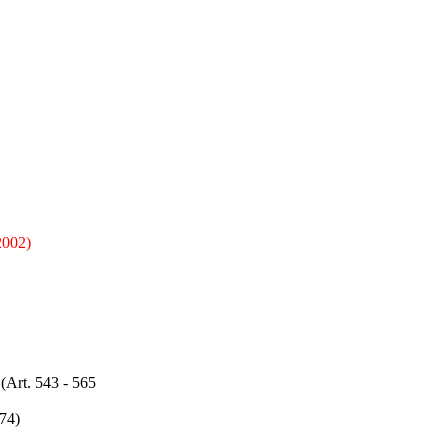
2002)
t. 543 - 565
74)