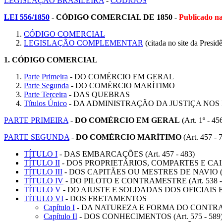
LEGISLAÇÃO BRASILEIRA
-
CÓDIGOS
LEI 556/1850
- CÓDIGO COMERCIAL DE 1850 -
Publicado n
CÓDIGO COMERCIAL
LEGISLAÇÃO COMPLEMENTAR
(citada no site da Presid
1.
CÓDIGO COMERCIAL
Parte Primeira
- DO COMÉRCIO EM GERAL
Parte Segunda
- DO COMÉRCIO MARÍTIMO
Parte Terceira
- DAS QUEBRAS
Títulos Único
- DA ADMINISTRAÇÃO DA JUSTIÇA NOS
PARTE PRIMEIRA
-
DO COMÉRCIO EM GERAL
(Art. 1º - 45
PARTE SEGUNDA
-
DO COMÉRCIO MARÍTIMO
(Art. 457 - 
TÍTULO I
- DAS EMBARCAÇÕES (Art. 457 - 483)
TÍTULO II
- DOS PROPRIETÁRIOS, COMPARTES E CAIXAS
TÍTULO III
- DOS CAPITÃES OU MESTRES DE NAVIO (Ar
TÍTULO IV
- DO PILOTO E CONTRAMESTRE (Art. 538 -
TÍTULO V
- DO AJUSTE E SOLDADAS DOS OFICIAIS E
TÍTULO VI
- DOS FRETAMENTOS
Capítulo I
- DA NATUREZA E FORMA DO CONTRATO
Capítulo II
- DOS CONHECIMENTOS (Art. 575 - 589