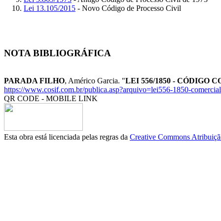
Lei 13.105/2015
- Novo Código de Processo Civil
NOTA BIBLIOGRÁFICA
PARADA FILHO
, Américo Garcia. "
LEI 556/1850 - CÓDIGO
https://www.cosif.com.br/publica.asp?arquivo=lei556-1850-comercial
QR CODE - MOBILE LINK
Esta obra está licenciada pelas regras da
Creative Commons Atribuição