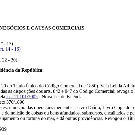
 NEGÓCIOS E CAUSAS COMERCIAIS
 - 13)
t. 14 - 16)
 22 - 30)
sidência da República:
t. 20 do Título Único do Código Comercial de 1850). Veja Lei da Arbi
as as disposições dos arts. 842 e 847 do Código Comercial; revoga o a
ela
Lei 11.101/2005
- Nova Lei de Falências.
reto 370/1890
e escrituração das operações mercantis - Livro Diário, Livro Copiador 
 e demolição de coisas ou bens afundados, submersos, encalhados e per
, alijamento ou fortuna do mar, e dá outras providências. Revogou o Tí
1939