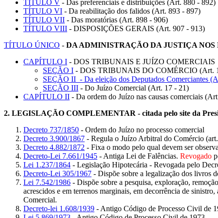
TÍTULO V
- Das preferenciais e distribuições (Art. 880 - 892)
TÍTULO VI
- Da reabilitação dos falidos (Art. 893 - 897)
TÍTULO VII
- Das moratórias (Art. 898 - 906)
TÍTULO VIII
- DISPOSIÇÕES GERAIS (Art. 907 - 913)
TÍTULO ÚNICO
-
DA ADMINISTRAÇÃO DA JUSTIÇA NOS
CAPÍTULO I
- DOS TRIBUNAIS E JUÍZO COMERCIAIS
SEÇÃO I
- DOS TRIBUNAIS DO COMÉRCIO (Art. 1º
SEÇÃO II - Da eleição dos Deputados Comerciantes (Ar
SEÇÃO III
- Do Juízo Comercial (Art. 17 - 21)
CAPÍTULO II
- Da ordem do Juízo nas causas comerciais (Art.
2.
LEGISLAÇÃO COMPLEMENTAR
- citada pelo site da Pre
Decreto 737/1850
- Ordem do Juízo no processo comercial
Decreto 3.900/1867
- Regula o Juízo Arbitral do Comércio (ar
Decreto 4.882/1872
- Fixa o modo pelo qual devem ser observad
Decreto-Lei 7.661/1945
- Antiga Lei de Falências.
Revogado
p
Lei 1.237/1864
- Legislação Hipotecária - Revogada pelo Dec
Decreto-Lei 305/1967
- Dispõe sobre a legalização dos livros d
Lei 7.542/1986
- Dispõe sobre a pesquisa, exploração, remoção
acrescidos e em terrenos marginais, em decorrência de sinistro
Comercial.
Decreto-lei 1.608/1939
- Antigo Código de Processo Civil de 
Lei 5.869/1973
- Antigo Código de Processo Civil de 1973