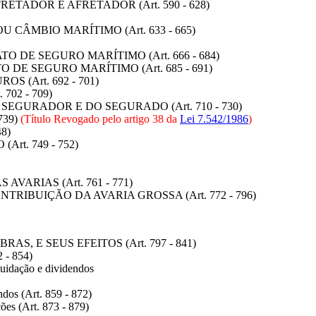
ETADOR E AFRETADOR (Art. 590 - 628)
 CÂMBIO MARÍTIMO (Art. 633 - 665)
 DE SEGURO MARÍTIMO (Art. 666 - 684)
 DE SEGURO MARÍTIMO (Art. 685 - 691)
 (Art. 692 - 701)
702 - 709)
EGURADOR E DO SEGURADO (Art. 710 - 730)
739)
(Título Revogado pelo artigo 38 da
Lei 7.542/1986
)
8)
t. 749 - 752)
VARIAS (Art. 761 - 771)
TRIBUIÇÃO DA AVARIA GROSSA (Art. 772 - 796)
, E SEUS EFEITOS (Art. 797 - 841)
2 - 854)
quidação e dividendos
ndos (Art. 859 - 872)
ções (Art. 873 - 879)