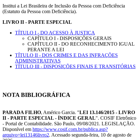
Institui a Lei Brasileira de Inclusão da Pessoa com Deficiência
(Estatuto da Pessoa com Deficiência).
LIVRO II - PARTE ESPECIAL
TÍTULO I - DO ACESSO À JUSTIÇA
CAPÍTULO I - DISPOSIÇÕES GERAIS
CAPÍTULO II - DO RECONHECIMENTO IGUAL
PERANTE A LEI
TÍTULO II - DOS CRIMES E DAS INFRAÇÕES
ADMINISTRATIVAS
TÍTULO III - DISPOSIÇÕES FINAIS E TRANSITÓRIAS
NOTA BIBLIOGRÁFICA
PARADA FILHO
, Américo Garcia. "
LEI 13.146/2015 - LIVRO
II - PARTE ESPECIAL - ÍNDICE GERAL
". COSIF Eletrônico
- Portal de Contabilidade. São Paulo, 09/08/2021. LEGISLAÇÃO.
Disponível em
https://www.cosif.com.br/publica.asp?
arquivo=lei13146livro2
. Acessado segunda-feira, 10 de agosto de