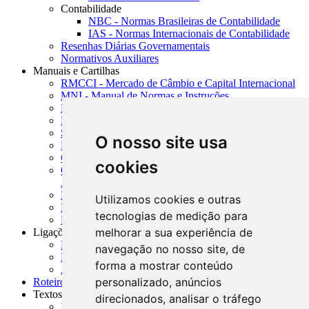
Contabilidade
NBC - Normas Brasileiras de Contabilidade
IAS - Normas Internacionais de Contabilidade
Resenhas Diárias Governamentais
Normativos Auxiliares
Manuais e Cartilhas
RMCCI - Mercado de Câmbio e Capital Internacional
MNI - Manual de Normas e Instruções
MTVM - Manual de Títulos e Valores Mobiliários
MCR - Manual de Crédito Rural
SISORF - Manual de Organização do SFN
O nosso site usa
MASUP - Manual de Supervisão Bancária
CADOC - Catálogo de Documentos
cookies
CNAE-CONCLA - Classificação Nacional de
Atividades Econômicas
PMF - Cartilhas do BCB
Utilizamos cookies e outras
Manuais Auxiliares do BCB e Cosif-e
tecnologias de medição para
Resenhas Diárias Governamentais
melhorar a sua experiência de
Ligações Externas
Links Úteis
navegação no nosso site, de
Presidência da República
forma a mostrar conteúdo
Agências Nacionais Reguladoras
personalizado, anúncios
Roteiros para Estudos
Textos
direcionados, analisar o tráfego
Índice de Textos