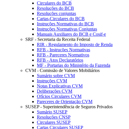
Circulares do BCB
Resoluções do BCB
Resoluções conjuntas
Cartas-Circulares do BCB
Instruções Normativas do BCB
Instruções Normativas Conjuntas
Manuais Auxiliares do BCB e Cosif-e
SRF - Secretaria da Receita Federal
RIR - Regulamento do Imposto de Renda
RFB - Instruções Normativas
RFB - Pareceres Normativos
RFB - Atos Declaratórios
MF - Portarias do Ministério da Fazenda
CVM - Comissão de Valores Mobiliários
Sumário sobre CVM
Instruções CVM
Notas Explicativas CVM
Deliberações CVM
Ofícios Circulares CVM
Pareceres de Orientação CVM
SUSEP - Superintendência de Seguros Privados
Sumário SUSEP
Resoluções CNSP
Circulares SUSEP
Cartas Circulares SUSEP